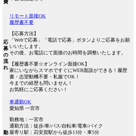
費
リモート面接OK
履歴書不要
【応募方法】
「Webで応募」「電話で応募」ボタンよりご応募をお願
応
いいたします。
募
その後、お電話にて面接のお時間を調整いたします。
の
流
【履歴書不要☆オンライン面接OK】
れ
家にいながらスマホですぐにWEB面談ができる！履歴
書・志望動機不要・私服でOK！
今までの経歴も問いません！
お気軽にご応募ください！
車通勤OK
愛知県 一宮市
勤務地：一宮市
通勤方法：徒歩/車/バス/自転車/電車/バイク
最寄り駅：苅安賀駅から徒歩13分・車5分
勤