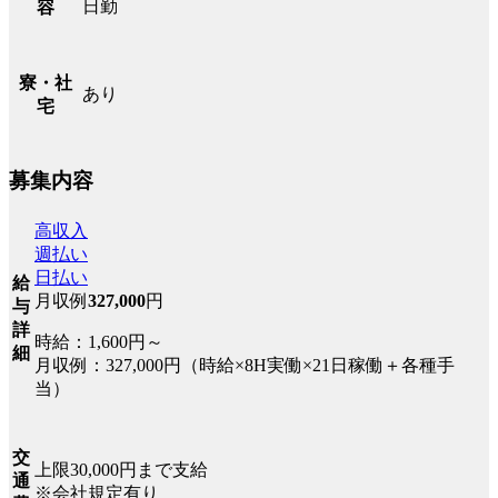
日勤
容
寮・社
あり
宅
募集内容
高収入
週払い
日払い
給
月収例
327,000
円
与
詳
時給：1,600円～
細
月収例：327,000円（時給×8H実働×21日稼働＋各種手
当）
交
上限30,000円まで支給
通
※会社規定有り