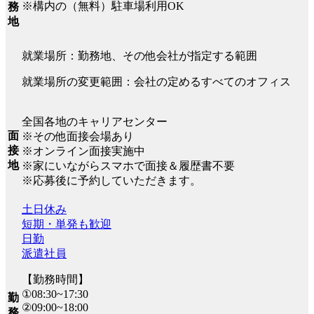
※構内の（無料）駐車場利用OK
務
地
就業場所：勤務地、その他会社が指定する範囲
就業場所の変更範囲：会社の定めるすべてのオフィス
全国各地のキャリアセンター
面
※その他面接会場あり
接
※オンライン面接実施中
地
※家にいながらスマホで面接＆履歴書不要
※応募後に予約していただきます。
土日休み
短期・単発も歓迎
日勤
派遣社員
【勤務時間】
①08:30~17:30
勤
②09:00~18:00
務