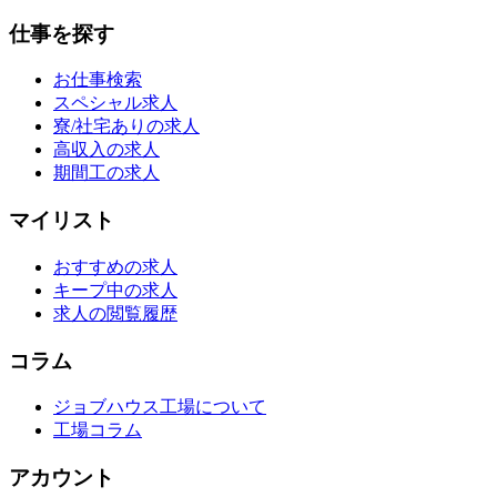
仕事を探す
お仕事検索
スペシャル求人
寮/社宅ありの求人
高収入の求人
期間工の求人
マイリスト
おすすめの求人
キープ中の求人
求人の閲覧履歴
コラム
ジョブハウス工場について
工場コラム
アカウント