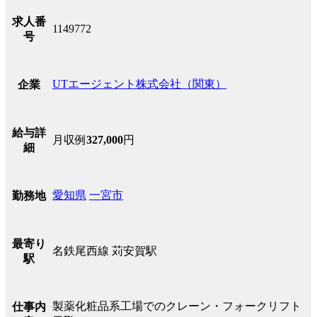
求人番
1149772
号
UTエージェント株式会社（関東）
企業
給与詳
月収例
327,000
円
細
愛知県
一宮市
勤務地
最寄り
名鉄尾西線 苅安賀駅
駅
製薬化粧品系工場でのクレーン・フォークリフト
仕事内