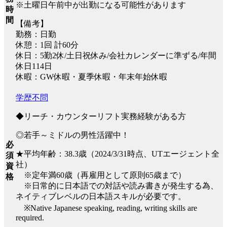
※土曜日午前中が出勤になる可能性があります
時
間
【備考】
勤務：日勤
休憩：1回 計60分
休日：5勤2休/土日祝休み/会社カレンダーに準ずる/年間
休日114日
休暇：GW休暇・夏季休暇・年末年始休暇
学歴不問
◆リーチ・カウンターリフト実務経験がある方
◎若手～ミドルの男性活躍中！
必
★平均年齢：38.3歳（2024/3/31時点、UTエージェント全
須
社）
資
※定年満60歳（再雇用として原則65歳まで）
格
※日常的に日本語での対話や読み書きが発生する為、
ネイティブレベルの日本語スキルが必要です。
※Native Japanese speaking, reading, writing skills are
required.