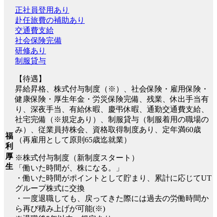
正社員登用あり
赴任旅費の補助あり
交通費支給
社会保険完備
研修あり
制服貸与
【待遇】
昇給昇格、株式付与制度（※）、社会保険・雇用保険・
健康保険・厚生年金・労災保険完備、残業、休出手当有
り、深夜手当、有給休暇、慶弔休暇、通勤交通費支給、
社宅完備（※規定あり）、制服貸与（制服着用の職場の
み）、従業員持株会、資格取得制度あり、定年満60歳
福
（再雇用として原則65歳迄就業）
利
厚
※株式付与制度（新制度スタート）
生
「働いた時間が、株になる。」
・働いた時間がポイントとして貯まり、累計に応じてUT
グループ株式に交換
・一度退職しても、戻ってきた際には過去の労働時間か
ら再び積み上げが可能(※)