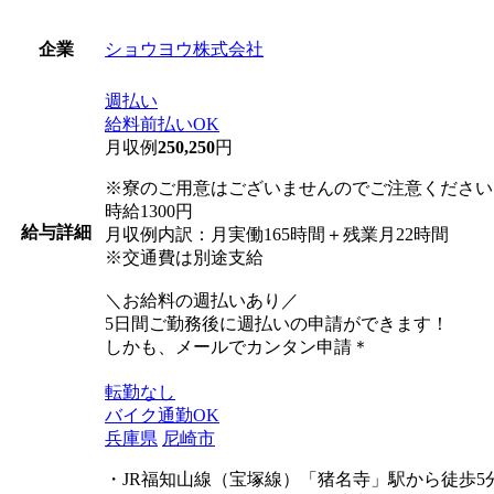
ショウヨウ株式会社
企業
週払い
給料前払いOK
月収例
250,250
円
※寮のご用意はございませんのでご注意ください
時給1300円
給与詳細
月収例内訳：月実働165時間＋残業月22時間
※交通費は別途支給
＼お給料の週払いあり／
5日間ご勤務後に週払いの申請ができます！
しかも、メールでカンタン申請＊
転勤なし
バイク通勤OK
兵庫県
尼崎市
・JR福知山線（宝塚線）「猪名寺」駅から徒歩5