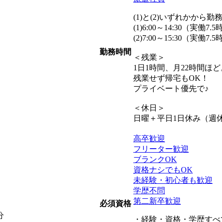
(1)と(2)いずれかか
(1)6:00～14:30（実働7
(2)7:00～15:30（実働7
勤務時間
＜残業＞
1日1時間、月22時間ほど
残業せず帰宅もOK！
プライベート優先で♪
＜休日＞
日曜＋平日1日休み（週
高卒歓迎
フリーター歓迎
ブランクOK
資格ナシでもOK
未経験・初心者も歓迎
学歴不問
第二新卒歓迎
必須資格
分
・経験・資格・学歴すべ