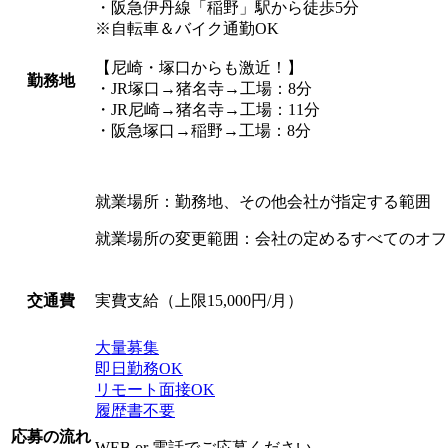
・阪急伊丹線「稲野」駅から徒歩5分
※自転車＆バイク通勤OK
【尼崎・塚口からも激近！】
勤務地
・JR塚口→猪名寺→工場：8分
・JR尼崎→猪名寺→工場：11分
・阪急塚口→稲野→工場：8分
就業場所：勤務地、その他会社が指定する範囲
就業場所の変更範囲：会社の定めるすべてのオフ
実費支給（上限15,000円/月）
交通費
大量募集
即日勤務OK
リモート面接OK
履歴書不要
応募の流れ
WEB or 電話でご応募ください。