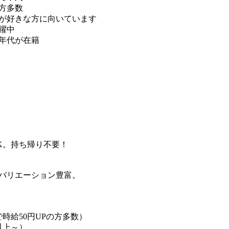
方多数
が好きな方に向いています
躍中
い年代が在籍
K。持ち帰り不要！
バリエーション豊富。
時給50円UPの方多数）
以上～）