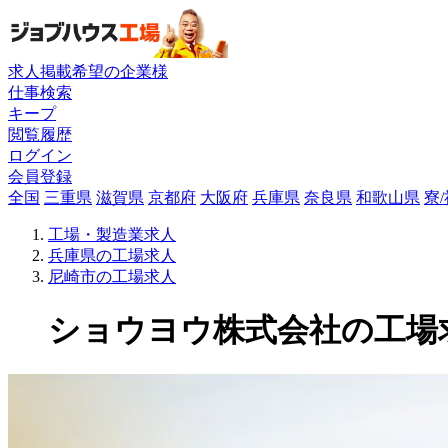
求人掲載希望の企業様
仕事検索
キープ
閲覧履歴
ログイン
会員登録
全国
三重県
滋賀県
京都府
大阪府
兵庫県
奈良県
和歌山県
寮
工場・製造業求人
兵庫県の工場求人
尼崎市の工場求人
ショウヨウ株式会社の工場求人(