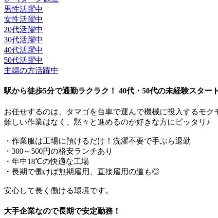
男性活躍中
女性活躍中
20代活躍中
30代活躍中
40代活躍中
50代活躍中
主婦の方活躍中
駅から徒歩5分で通勤ラクラク！ 40代・50代の未経験スタ
お任せするのは、タマゴを台車で運んで機械に投入するモク
難しい作業はなく、黙々と進めるのが好きな方にピッタリ♪
・作業服は工場に預けるだけ！洗濯不要で手ぶら退勤
・300～500円の格安ランチあり
・年中18℃の快適な工場
・長期で働けば無期雇用、直接雇用の道も◎
安心して長く働ける環境です。
大手企業なので長期で安定勤務！