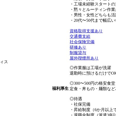
・工場未経験スタートの
・黙々とルーティン作業
・男性・女性どちらも活
・20代〜50代まで幅広
資格取得支援あり
交通費支給
社会保険完備
研修あり
制服貸与
屋外喫煙所あり
ィス
◎作業服は工場が洗濯
退勤時に預けるだけでO
◎300〜500円の格安食堂
福利厚生
定食・丼もの・麺類など
◎待遇
・社保完備
・昇給制度（6か月以上で
・退職金制度（派遣3年