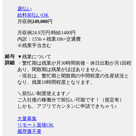
週払い
給料前払いOK
月収例
249,000
円
月収例24.9万円/時給1400円
内訳：155h＋残業10h+交通費
※残業手当含む
給与
▼残業について
詳細
・繁忙期は残業が月30時間前後・休日出勤が月1回程
あり、閑散期は残業がほぼありません。
・現在は、繁忙期と閑散期の中間程度の生産状況と
なり、残業10時間程度となります。
＼前払い制度使えます／
ご入社後の稼働分で前払い可能です！（規定有）
しかも、アプリでカンタンに申請できちゃう♪
大量募集
リモート面接OK
履歴書不要