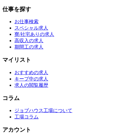
仕事を探す
お仕事検索
スペシャル求人
寮/社宅ありの求人
高収入の求人
期間工の求人
マイリスト
おすすめの求人
キープ中の求人
求人の閲覧履歴
コラム
ジョブハウス工場について
工場コラム
アカウント