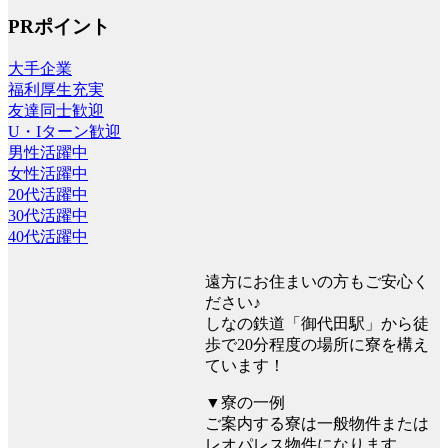
PRポイント
大手企業
福利厚生充実
友達同士歓迎
U・Iターン歓迎
男性活躍中
女性活躍中
20代活躍中
30代活躍中
40代活躍中
遠方にお住まいの方もご安心く
ださい♪
しなの鉄道「御代田駅」から徒
歩で20分程度の場所に寮を構え
ています！
▼寮の一例
ご案内する寮は一般物件または
レオパレス物件になります。