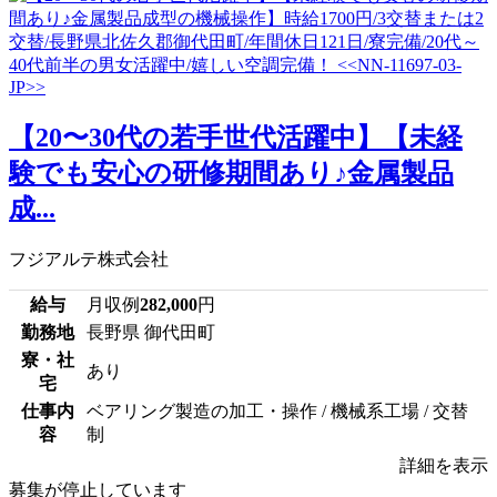
【20〜30代の若手世代活躍中】【未経
験でも安心の研修期間あり♪金属製品
成...
フジアルテ株式会社
給与
月収例
282,000
円
勤務地
長野県 御代田町
寮・社
あり
宅
仕事内
ベアリング製造の加工・操作 / 機械系工場 / 交替
容
制
詳細を表示
募集が停止しています