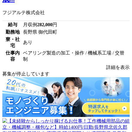
フジアルテ株式会社
給与
月収例
282,000
円
勤務地
長野県 御代田町
寮・社
あり
宅
仕事内
ベアリング製造の加工・操作 / 機械系工場 / 交替
容
制
詳細を表示
募集が停止しています