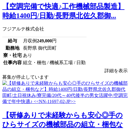
【空調完備で快適♪工作機械部品製造】
時給1400円/日勤/長野県北佐久郡御...
フジアルテ株式会社
給与
月収例
249,000
円
勤務地
長野県 御代田町
寮・社宅
あり
仕事内容
組立・梱包 / 機械系工場 / 日勤
詳細を表示
募集が停止しています
【研修ありで未経験からも安心◎手の
ひらサイズの機械部品の組立・梱包な