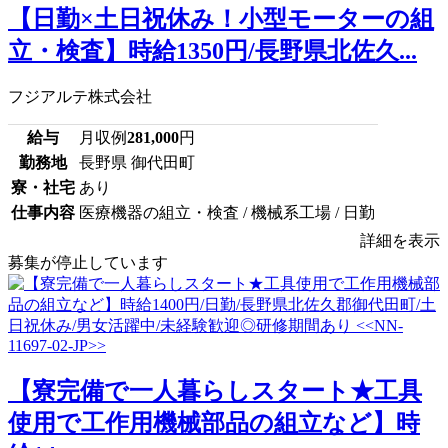
【日勤×土日祝休み！小型モーターの組
立・検査】時給1350円/長野県北佐久...
フジアルテ株式会社
給与
月収例
281,000
円
勤務地
長野県 御代田町
寮・社宅
あり
仕事内容
医療機器の組立・検査 / 機械系工場 / 日勤
詳細を表示
募集が停止しています
【寮完備で一人暮らしスタート★工具
使用で工作用機械部品の組立など】時