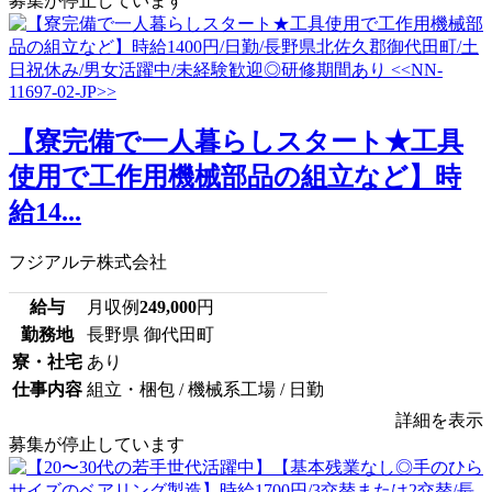
募集が停止しています
【寮完備で一人暮らしスタート★工具
使用で工作用機械部品の組立など】時
給14...
フジアルテ株式会社
給与
月収例
249,000
円
勤務地
長野県 御代田町
寮・社宅
あり
仕事内容
組立・梱包 / 機械系工場 / 日勤
詳細を表示
募集が停止しています