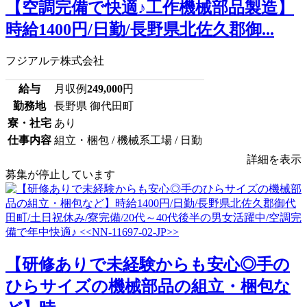
【空調完備で快適♪工作機械部品製造】
時給1400円/日勤/長野県北佐久郡御...
フジアルテ株式会社
給与
月収例
249,000
円
勤務地
長野県 御代田町
寮・社宅
あり
仕事内容
組立・梱包 / 機械系工場 / 日勤
詳細を表示
募集が停止しています
【研修ありで未経験からも安心◎手の
ひらサイズの機械部品の組立・梱包な