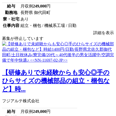
給与
月収例
249,000
円
勤務地
長野県 御代田町
寮・社宅
あり
仕事内容
組立・梱包 / 機械系工場 / 日勤
詳細を表示
募集が停止しています
【研修ありで未経験からも安心◎手の
ひらサイズの機械部品の組立・梱包な
ど】時...
フジアルテ株式会社
給与
月収例
249,000
円