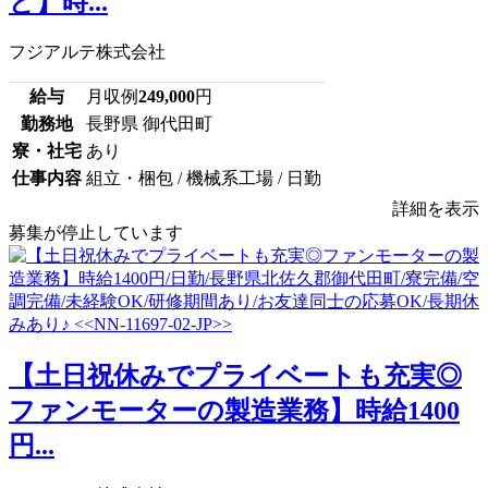
ど】時...
フジアルテ株式会社
給与
月収例
249,000
円
勤務地
長野県 御代田町
寮・社宅
あり
仕事内容
組立・梱包 / 機械系工場 / 日勤
詳細を表示
募集が停止しています
【土日祝休みでプライベートも充実◎
ファンモーターの製造業務】時給1400
円...