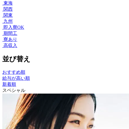
東海
関西
関東
九州
即入寮OK
期間工
寮あり
高収入
並び替え
おすすめ順
給与が高い順
新着順
スペシャル