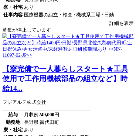
寮・社宅
あり
仕事内容
医療機器の組立・検査 / 機械系工場 / 日勤
詳細を表示
募集が停止しています
【寮完備で一人暮らしスタート★工具
使用で工作用機械部品の組立など】時
給14...
フジアルテ株式会社
給与
月収例
249,000
円
勤務地
長野県 御代田町
寮・社宅
あり