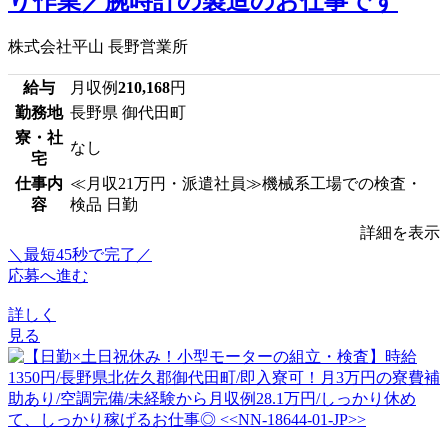
り作業／腕時計の製造のお仕事です
株式会社平山 長野営業所
給与
月収例
210,168
円
勤務地
長野県 御代田町
寮・社
なし
宅
仕事内
≪月収21万円・派遣社員≫機械系工場での検査・
容
検品 日勤
詳細を表示
＼最短45秒で完了／
応募へ進む
詳しく
見る