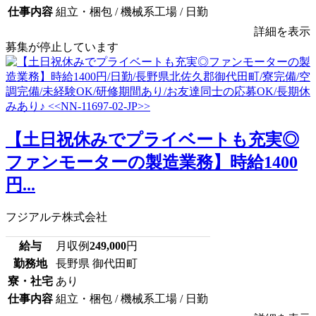
仕事内容
組立・梱包 / 機械系工場 / 日勤
詳細を表示
募集が停止しています
【土日祝休みでプライベートも充実◎
ファンモーターの製造業務】時給1400
円...
フジアルテ株式会社
給与
月収例
249,000
円
勤務地
長野県 御代田町
寮・社宅
あり
仕事内容
組立・梱包 / 機械系工場 / 日勤