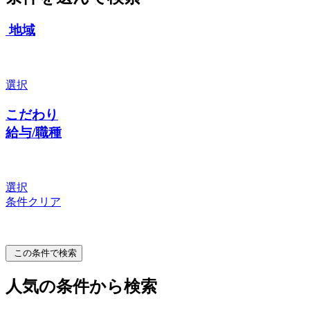
地域
選択
こだわり
給与/職種
選択
条件クリア
この条件で検索
人気の条件から検索