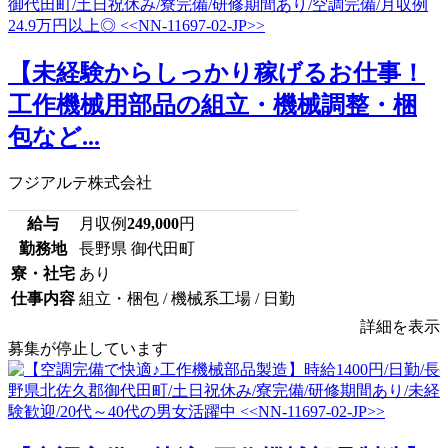
【未経験からしっかり稼げるお仕事！
工作機械用部品の組立・機械調整・梱
包など...
フジアルテ株式会社
給与
月収例
249,000
円
勤務地
長野県 御代田町
寮・社宅
あり
仕事内容
組立・梱包 / 機械系工場 / 日勤
詳細を表示
募集が停止しています