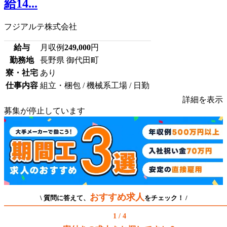
給14...
フジアルテ株式会社
給与
月収例
249,000
円
勤務地
長野県 御代田町
寮・社宅
あり
仕事内容
組立・梱包 / 機械系工場 / 日勤
詳細を表示
募集が停止しています
おすすめ求人
\ 質問に答えて、
をチェック！ /
1 / 4