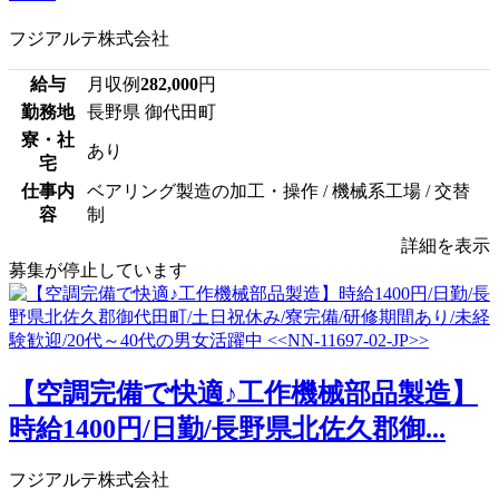
フジアルテ株式会社
給与
月収例
282,000
円
勤務地
長野県 御代田町
寮・社
あり
宅
仕事内
ベアリング製造の加工・操作 / 機械系工場 / 交替
容
制
詳細を表示
募集が停止しています
【空調完備で快適♪工作機械部品製造】
時給1400円/日勤/長野県北佐久郡御...
フジアルテ株式会社