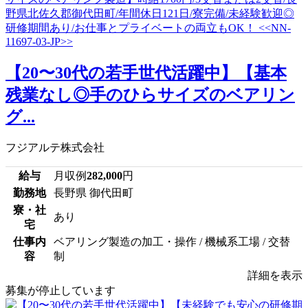
【20〜30代の若手世代活躍中】【基本
残業なし◎手のひらサイズのベアリン
グ...
フジアルテ株式会社
給与
月収例
282,000
円
勤務地
長野県 御代田町
寮・社
あり
宅
仕事内
ベアリング製造の加工・操作 / 機械系工場 / 交替
容
制
詳細を表示
募集が停止しています