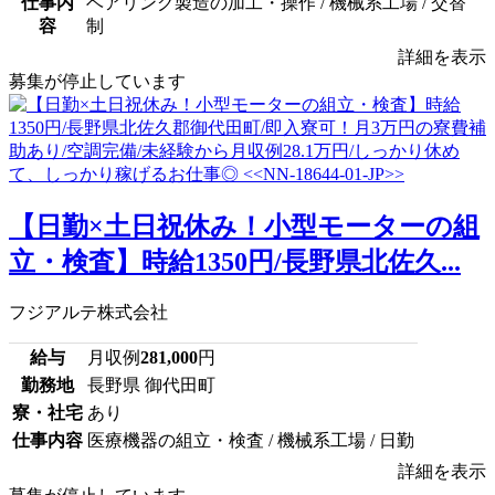
仕事内
ベアリング製造の加工・操作 / 機械系工場 / 交替
容
制
詳細を表示
募集が停止しています
【日勤×土日祝休み！小型モーターの組
立・検査】時給1350円/長野県北佐久...
フジアルテ株式会社
給与
月収例
281,000
円
勤務地
長野県 御代田町
寮・社宅
あり
仕事内容
医療機器の組立・検査 / 機械系工場 / 日勤
詳細を表示