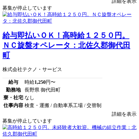
詳細を表示
募集が停止しています
給与即払いＯＫ！高時給１２５０円。
ＮＣ旋盤オペレータ：北佐久郡御代田
町
株式会社テクノ・サービス
給与
時給
1,250
円〜
勤務地
長野県 御代田町
寮・社宅
なし
仕事内容
検査・運搬 / 自動車系工場 / 交替制
詳細を表示
募集が停止しています