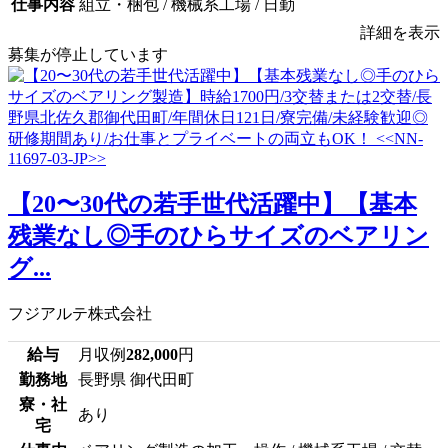
仕事内容
組立・梱包 / 機械系工場 / 日勤
詳細を表示
募集が停止しています
【20〜30代の若手世代活躍中】【基本
残業なし◎手のひらサイズのベアリン
グ...
フジアルテ株式会社
給与
月収例
282,000
円
勤務地
長野県 御代田町
寮・社
あり
宅