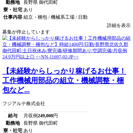
勤務地
長野県 御代田町
寮・社宅
あり
仕事内容
組立・梱包 / 機械系工場 / 日勤
詳細を表示
募集が停止しています
【未経験からしっかり稼げるお仕事！
工作機械用部品の組立・機械調整・梱
包など...
フジアルテ株式会社
給与
月収例
249,000
円
勤務地
長野県 御代田町
寮・社宅
あり