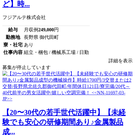
ど】時...
フジアルテ株式会社
給与
月収例
249,000
円
勤務地
長野県 御代田町
寮・社宅
あり
仕事内容
組立・梱包 / 機械系工場 / 日勤
詳細を表示
募集が停止しています
【20〜30代の若手世代活躍中】【未経
験でも安心の研修期間あり♪金属製品
成...