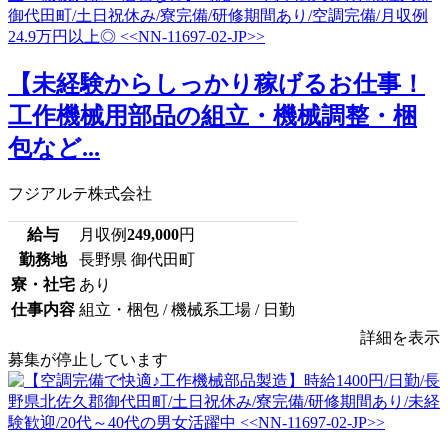
【未経験からしっかり稼げるお仕事！
工作機械用部品の組立・機械調整・梱
包など...
フジアルテ株式会社
給与
月収例
249,000
円
勤務地
長野県 御代田町
寮・社宅
あり
仕事内容
組立・梱包 / 機械系工場 / 日勤
詳細を表示
募集が停止しています