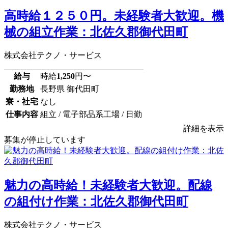
高時給１２５０円。未経験者大歓迎。機
械の組立作業：北佐久郡御代田町
株式会社テクノ・サービス
給与
時給
1,250
円〜
勤務地
長野県 御代田町
寮・社宅
なし
仕事内容
組立 / 電子部品系工場 / 日勤
詳細を表示
募集が停止しています
魅力の高時給！未経験者大歓迎。配線
の組付け作業：北佐久郡御代田町
株式会社テクノ・サービス