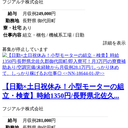
フジアルテ株式会社
給与
月収例
249,000
円
勤務地
長野県 御代田町
寮・社宅
あり
仕事内容
組立・梱包 / 機械系工場 / 日勤
詳細を表示
募集が停止しています
【日勤×土日祝休み！小型モーターの組
立・検査】時給1350円/長野県北佐久...
フジアルテ株式会社
給与
月収例
281,000
円
勤務地
長野県 御代田町