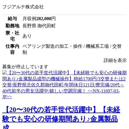
フジアルテ株式会社
給与
月収例
282,000
円
勤務地
長野県 御代田町
寮・社
あり
宅
仕事内
ベアリング製造の加工・操作 / 機械系工場 / 交替
容
制
詳細を表示
募集が停止しています
【20〜30代の若手世代活躍中】【未経
験でも安心の研修期間あり♪金属製品
成...