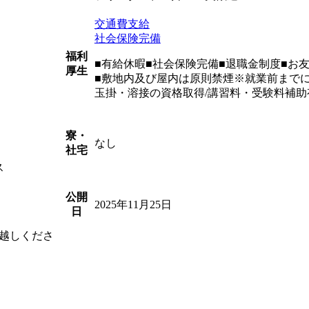
交通費支給
社会保険完備
福利
■有給休暇■社会保険完備■退職金制度■お
厚生
■敷地内及び屋内は原則禁煙※就業前まで
玉掛・溶接の資格取得/講習料・受験料補助
寮・
なし
社宅
ス
公開
2025年11月25日
日
越しくださ