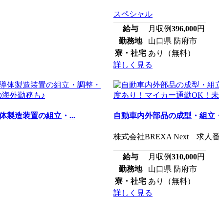
スペシャル
給与
月収例
396,000
円
勤務地
山口県 防府市
寮・社宅
あり（無料）
詳しく見る
製造装置の組立・...
自動車内外部品の成型・組立・
株式会社BREXA Next 求人番
給与
月収例
310,000
円
勤務地
山口県 防府市
寮・社宅
あり（無料）
詳しく見る