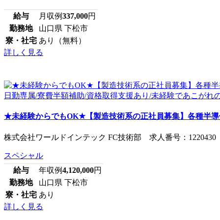
給与
月収例
337,000
円
勤務地
山口県 下松市
寮・社宅
あり（無料）
詳しく見る
★未経験からでもOK★【製造技術系の正社員募集】各種半導体
株式会社ワールドインテック FC技術部 求人番号：1220430
スペシャル
給与
年収例
4,120,000
円
勤務地
山口県 下松市
寮・社宅
あり
詳しく見る