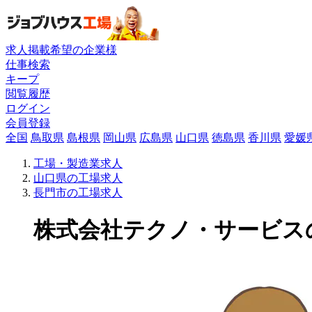
求人掲載希望の企業様
仕事検索
キープ
閲覧履歴
ログイン
会員登録
全国
鳥取県
島根県
岡山県
広島県
山口県
徳島県
香川県
愛媛
工場・製造業求人
山口県の工場求人
長門市の工場求人
株式会社テクノ・サービスの工場