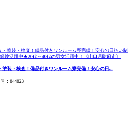
塗装・検査！備品付きワンルーム寮完備！安心の日...
号：844823