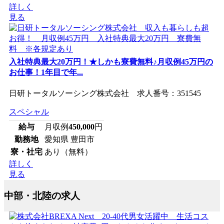
詳しく
見る
入社特典最大20万円！★しかも寮費無料♪月収例45万円の
お仕事！1年目で年...
日研トータルソーシング株式会社 求人番号：351545
スペシャル
給与
月収例
450,000
円
勤務地
愛知県 豊田市
寮・社宅
あり（無料）
詳しく
見る
中部・北陸の求人