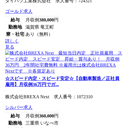
ダイハツ工業株式会社 求人番号：724321
ゴールド求人
給与
月収例
380,000
円
勤務地
滋賀県 竜王町
寮・社宅
あり（無料）
詳しく
見る
☆スピード内定・スピード安定☆【自動車製造／正社員
雇用】月収例36万円でガ...
株式会社BREXA Next 求人番号：1072310
シルバー求人
給与
月収例
360,000
円
勤務地
三重県 いなべ市