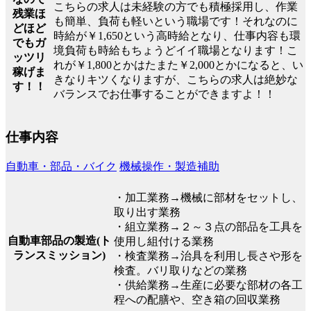
こちらの求人は未経験の方でも積極採用し、作業
残業ほ
も簡単、負荷も軽いという職場です！それなのに
どほど
時給が￥1,650という高時給となり、仕事内容も環
でもガ
境負荷も時給もちょうどイイ職場となります！こ
ッツリ
れが￥1,800とかはたまた￥2,000とかになると、い
稼げま
きなりキツくなりますが、こちらの求人は絶妙な
す！！
バランスでお仕事することができますよ！！
仕事内容
自動車・部品・バイク
機械操作・製造補助
・加工業務→機械に部材をセットし、
取り出す業務
・組立業務→２～３点の部品を工具を
自動車部品の製造(ト
使用し組付ける業務
ランスミッション)
・検査業務→治具を利用し長さや形を
検査。バリ取りなどの業務
・供給業務→生産に必要な部材の各工
程への配膳や、空き箱の回収業務