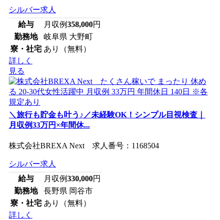
シルバー求人
給与
月収例
358,000
円
勤務地
岐阜県 大野町
寮・社宅
あり（無料）
詳しく
見る
＼旅行も貯金も叶う♪／未経験OK！シンプル目視検査｜
月収例33万円×年間休...
株式会社BREXA Next 求人番号：1168504
シルバー求人
給与
月収例
330,000
円
勤務地
長野県 岡谷市
寮・社宅
あり（無料）
詳しく