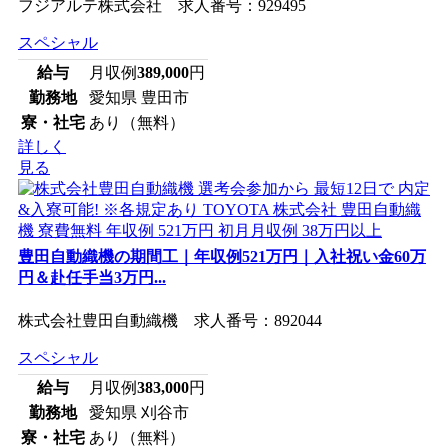
フジアルテ株式会社 求人番号：929495
スペシャル
給与
月収例
389,000
円
勤務地
愛知県 豊田市
寮・社宅
あり（無料）
詳しく
見る
豊田自動織機の期間工｜年収例521万円｜入社祝い金60万
円＆赴任手当3万円...
株式会社豊田自動織機 求人番号：892044
スペシャル
給与
月収例
383,000
円
勤務地
愛知県 刈谷市
寮・社宅
あり（無料）