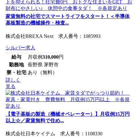
家賃無料の社宅でスマートライフをスタート！＜半導体
基板製造の機械操作・検査...
株式会社BREXA Next 求人番号：1085993
シルバー求人
給与
月収例
310,000
円
勤務地
長野県 茅野市
寮・社宅
あり（無料）
詳しく
見る
【電子基板の製造（機械オペレーター）】月収例35万円
以上☆／家賃無料で住め...
株式会社日本ケイテム 求人番号：1108330