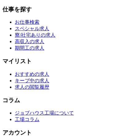
仕事を探す
お仕事検索
スペシャル求人
寮/社宅ありの求人
高収入の求人
期間工の求人
マイリスト
おすすめの求人
キープ中の求人
求人の閲覧履歴
コラム
ジョブハウス工場について
工場コラム
アカウント