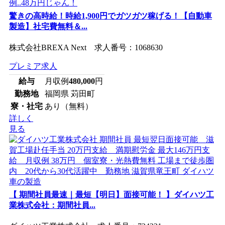
驚きの高時給！時給1,900円でガツガツ稼げる！【自動車
製造】社宅費無料＆...
株式会社BREXA Next 求人番号：1068630
プレミア求人
給与
月収例
480,000
円
勤務地
福岡県 苅田町
寮・社宅
あり（無料）
詳しく
見る
【 期間社員最速｜最短【明日】面接可能！ 】ダイハツ工
業株式会社：期間社員...