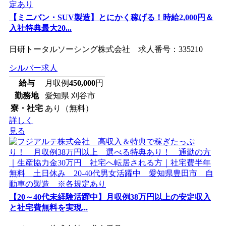
【ミニバン・SUV製造】とにかく稼げる！時給2,000円＆
入社特典最大20...
日研トータルソーシング株式会社 求人番号：335210
シルバー求人
給与
月収例
450,000
円
勤務地
愛知県 刈谷市
寮・社宅
あり（無料）
詳しく
見る
【20～40代未経験活躍中】月収例38万円以上の安定収入
と社宅費無料を実現...