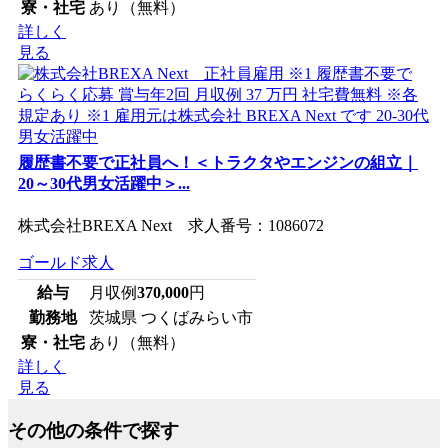
寮・社宅
あり（無料）
詳しく
見る
履歴書不要で正社員へ！＜トラクタやエンジンの組立｜
20～30代男女活躍中＞...
株式会社BREXA Next 求人番号：1086072
ゴールド求人
給与
月収例
370,000
円
勤務地
茨城県 つくばみらい市
寮・社宅
あり（無料）
詳しく
見る
その他の条件で探す