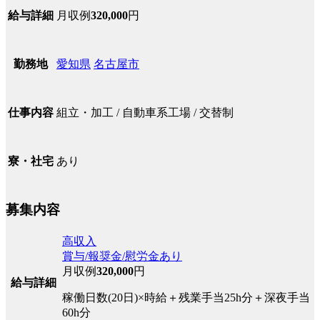
月収例
320,000
円
給与詳細
愛知県
名古屋市
勤務地
組立・加工 / 自動車系工場 / 交替制
仕事内容
あり
寮・社宅
募集内容
高収入
賞与/報奨金/慰労金あり
月収例
320,000
円
給与詳細
稼働日数(20日)×時給＋残業手当25h分＋深夜手当
60h分