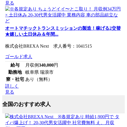
見る
オートマチックトランスミッションの製造！稼げる2交替
★嬉しい土日休み＆年間...
株式会社BREXA Next 求人番号：1041515
ゴールド求人
給与
月収例
340,000
円
勤務地
岐阜県 瑞浪市
寮・社宅
あり（無料）
詳しく
見る
全国のおすすめ求人