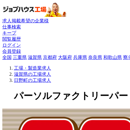
求人掲載希望の企業様
仕事検索
キープ
閲覧履歴
ログイン
会員登録
全国
三重県
滋賀県
京都府
大阪府
兵庫県
奈良県
和歌山県
寮
工場・製造業求人
滋賀県の工場求人
日野町の工場求人
パーソルファクトリーパートナ