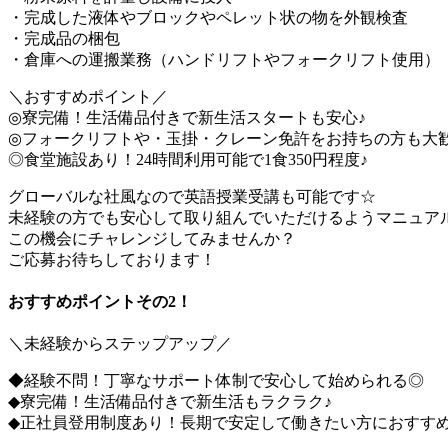
・完成した液体やブロックやペレット状の物を外観検査
・完成品の梱包
・倉庫への運搬業務（ハンドリフトやフォークリフト使用）
＼おすすめポイント／
◎寮完備！生活備品付きで新生活スタートも安心♪
◎フォークリフトや・玉掛・クレーン免許をお持ちの方も大
◎食堂施設あり！24時間利用可能で1食350円程度♪
グローバルな社風なので英語授業受講も可能です☆
未経験の方でも安心して取り組んでいただけるようマニュア
この機会にチャレンジしてみませんか？
ご応募お待ちしております！
おすすめポイントその2！
＼未経験からステップアップ／
◆経験不問！丁寧なサポート体制で安心して始められる◎
◆寮完備！生活備品付きで新生活もラクラク♪
◆正社員登用制度あり！長期で安定して働きたい方におすすめ