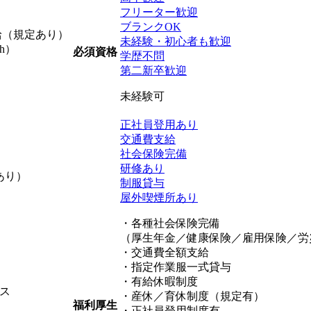
フリーター歓迎
ブランクOK
支給（規定あり）
未経験・初心者も歓迎
h）
必須資格
学歴不問
第二新卒歓迎
未経験可
正社員登用あり
交通費支給
社会保険完備
研修あり
あり）
制服貸与
屋外喫煙所あり
・各種社会保険完備
（厚生年金／健康保険／雇用保険／労
・交通費全額支給
・指定作業服一式貸与
・有給休暇制度
ス
・産休／育休制度（規定有）
福利厚生
・正社員登用制度有