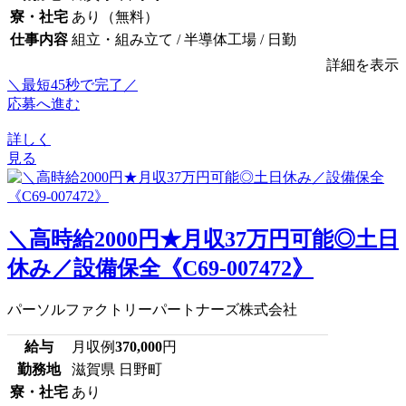
寮・社宅
あり（無料）
仕事内容
組立・組み立て / 半導体工場 / 日勤
詳細を表示
＼最短45秒で完了／
応募へ進む
詳しく
見る
＼高時給2000円★月収37万円可能◎土日
休み／設備保全《C69-007472》
パーソルファクトリーパートナーズ株式会社
給与
月収例
370,000
円
勤務地
滋賀県 日野町
寮・社宅
あり