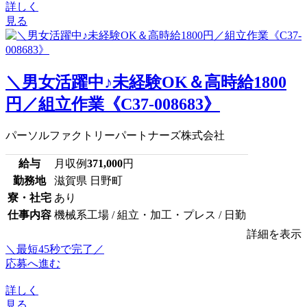
詳しく
見る
＼男女活躍中♪未経験OK＆高時給1800
円／組立作業《C37-008683》
パーソルファクトリーパートナーズ株式会社
給与
月収例
371,000
円
勤務地
滋賀県 日野町
寮・社宅
あり
仕事内容
機械系工場 / 組立・加工・プレス / 日勤
詳細を表示
＼最短45秒で完了／
応募へ進む
詳しく
見る