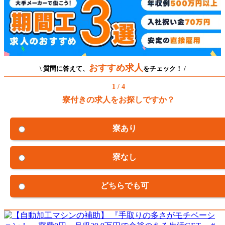
おすすめ求人
\ 質問に答えて、
をチェック！ /
1 / 4
寮付きの求人をお探しですか？
寮あり
寮なし
どちらでも可