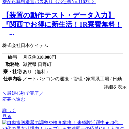
【装置の動作テスト・データ入力】
『関西でお得に新生活！1R寮費無料！
...
株式会社日本ケイテム
給与
月収例
310,000
円
勤務地
滋賀県 日野町
寮・社宅
あり（無料）
仕事内容
ノートパソコンの運搬・管理 / 家電系工場 / 日勤
詳細を表示
＼最短45秒で完了／
応募へ進む
詳しく
見る