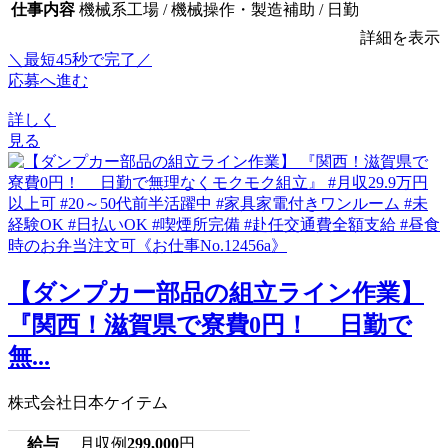
仕事内容
機械系工場 / 機械操作・製造補助 / 日勤
詳細を表示
＼最短45秒で完了／
応募へ進む
詳しく
見る
【ダンプカー部品の組立ライン作業】
『関西！滋賀県で寮費0円！ 日勤で
無...
株式会社日本ケイテム
給与
月収例
299,000
円