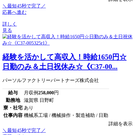
＼最短45秒で完了／
応募へ進む
詳しく
見る
経験を活かして高収入！時給1650円☆
日勤のみ＆土日祝休み☆《C37-00...
パーソルファクトリーパートナーズ株式会社
給与
月収例
258,000
円
勤務地
滋賀県 日野町
寮・社宅
あり
仕事内容
機械系工場 / 機械操作・製造補助 / 日勤
詳細を表示
＼最短45秒で完了／