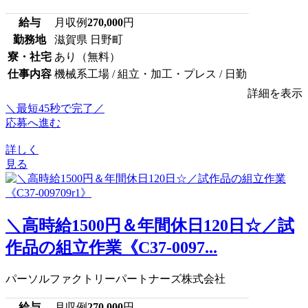
給与
月収例
270,000
円
勤務地
滋賀県 日野町
寮・社宅
あり（無料）
仕事内容
機械系工場 / 組立・加工・プレス / 日勤
詳細を表示
＼最短45秒で完了／
応募へ進む
詳しく
見る
＼高時給1500円＆年間休日120日☆／試
作品の組立作業《C37-0097...
パーソルファクトリーパートナーズ株式会社
給与
月収例
270,000
円