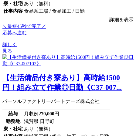
寮・社宅
あり（無料）
仕事内容
食品系工場 / 食品加工 / 日勤
詳細を表示
＼最短45秒で完了／
応募へ進む
詳しく
見る
【生活備品付き寮あり】高時給1500
円！組み立て作業◎日勤《C37-007...
パーソルファクトリーパートナーズ株式会社
給与
月収例
270,000
円
勤務地
滋賀県 日野町
寮・社宅
あり（無料）