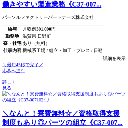
働きやすい製造業務《C37-007...
パーソルファクトリーパートナーズ株式会社
給与
月収例
301,000
円
勤務地
滋賀県 日野町
寮・社宅
あり（無料）
仕事内容
機械系工場 / 組立・加工・プレス / 日勤
詳細を表示
＼最短45秒で完了／
応募へ進む
詳しく
見る
＼なんと！寮費無料☆／資格取得支援
制度もあり◎パーツの組立《C37-007...