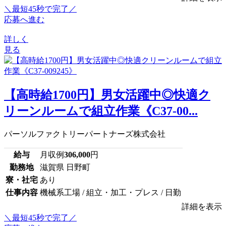
＼最短45秒で完了／
応募へ進む
詳しく
見る
【高時給1700円】男女活躍中◎快適ク
リーンルームで組立作業《C37-00...
パーソルファクトリーパートナーズ株式会社
給与
月収例
306,000
円
勤務地
滋賀県 日野町
寮・社宅
あり
仕事内容
機械系工場 / 組立・加工・プレス / 日勤
詳細を表示
＼最短45秒で完了／