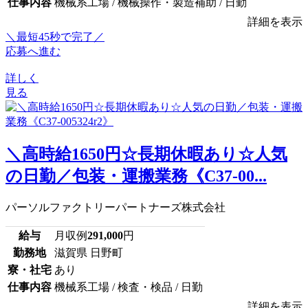
仕事内容
機械系工場 / 機械操作・製造補助 / 日勤
詳細を表示
＼最短45秒で完了／
応募へ進む
詳しく
見る
＼高時給1650円☆長期休暇あり☆人気
の日勤／包装・運搬業務《C37-00...
パーソルファクトリーパートナーズ株式会社
給与
月収例
291,000
円
勤務地
滋賀県 日野町
寮・社宅
あり
仕事内容
機械系工場 / 検査・検品 / 日勤
詳細を表示