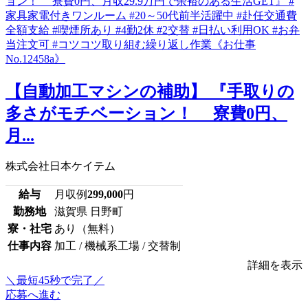
【自動加工マシンの補助】 『手取りの
多さがモチベーション！ 寮費0円、
月...
株式会社日本ケイテム
給与
月収例
299,000
円
勤務地
滋賀県 日野町
寮・社宅
あり（無料）
仕事内容
加工 / 機械系工場 / 交替制
詳細を表示
＼最短45秒で完了／
応募へ進む