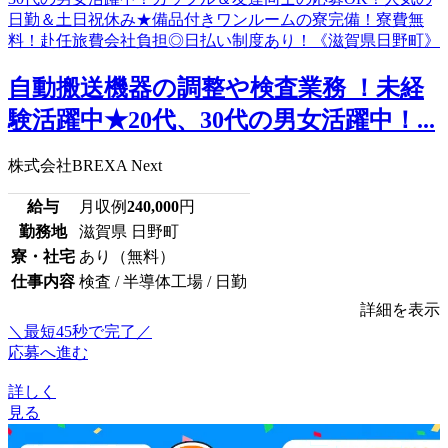
自動搬送機器の調整や検査業務 ！未経
験活躍中★20代、30代の男女活躍中！...
株式会社BREXA Next
給与
月収例
240,000
円
勤務地
滋賀県 日野町
寮・社宅
あり（無料）
仕事内容
検査 / 半導体工場 / 日勤
詳細を表示
＼最短45秒で完了／
応募へ進む
詳しく
見る