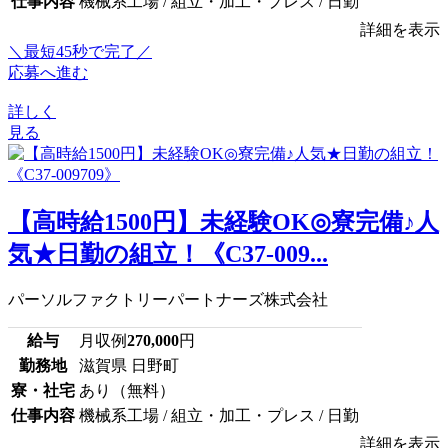
仕事内容
機械系工場 / 組立・加工・プレス / 日勤
詳細を表示
＼最短45秒で完了／
応募へ進む
詳しく
見る
【高時給1500円】未経験OK◎寮完備♪人
気★日勤の組立！《C37-009...
パーソルファクトリーパートナーズ株式会社
給与
月収例
270,000
円
勤務地
滋賀県 日野町
寮・社宅
あり（無料）
仕事内容
機械系工場 / 組立・加工・プレス / 日勤
詳細を表示