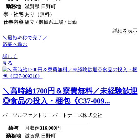
勤務地
滋賀県 日野町
寮・社宅
あり（無料）
仕事内容
組立 / 機械系工場 / 日勤
詳細を表示
＼最短45秒で完了／
応募へ進む
詳しく
見る
＼高時給1700円＆寮費無料／未経験歓迎
◎食品の投入・梱包《C37-009...
パーソルファクトリーパートナーズ株式会社
給与
月収例
316,000
円
勤務地
滋賀県 日野町