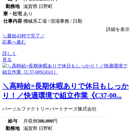
勤務地
滋賀県 日野町
寮・社宅
あり
仕事内容
機械系工場 / 現場事務 / 日勤
詳細を表示
＼最短45秒で完了／
応募へ進む
詳しく
見る
＼高時給×長期休暇ありで休日もしっか
り！／快適環境で組立作業《C37-00...
パーソルファクトリーパートナーズ株式会社
給与
月収例
306,000
円
勤務地
滋賀県 日野町