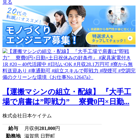
見る
【運搬マシンの組立・配線】 『大手工
場で肩書は”即戦力” 寮費0円×日勤...
株式会社日本ケイテム
給与
月収例
281,000
円
勤務地
滋賀県 日野町