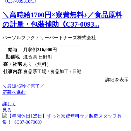
＼高時給1700円×寮費無料♪／食品原料
の計量・包装補助《C37-0093...
パーソルファクトリーパートナーズ株式会社
給与
月収例
316,000
円
勤務地
滋賀県 日野町
寮・社宅
あり（無料）
仕事内容
食品系工場 / 食品加工 / 日勤
詳細を表示
＼最短45秒で完了／
応募へ進む
詳しく
見る