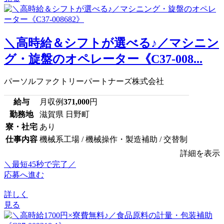
＼高時給＆シフトが選べる♪／マシニン
グ・旋盤のオペレーター《C37-008...
パーソルファクトリーパートナーズ株式会社
給与
月収例
371,000
円
勤務地
滋賀県 日野町
寮・社宅
あり
仕事内容
機械系工場 / 機械操作・製造補助 / 交替制
詳細を表示
＼最短45秒で完了／
応募へ進む
詳しく
見る