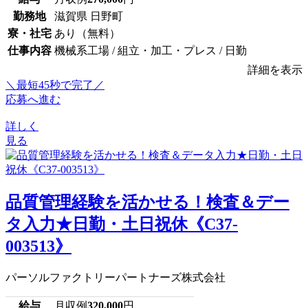
勤務地
滋賀県 日野町
寮・社宅
あり（無料）
仕事内容
機械系工場 / 組立・加工・プレス / 日勤
詳細を表示
＼最短45秒で完了／
応募へ進む
詳しく
見る
品質管理経験を活かせる！検査＆デー
タ入力★日勤・土日祝休《C37-
003513》
パーソルファクトリーパートナーズ株式会社
給与
月収例
320,000
円