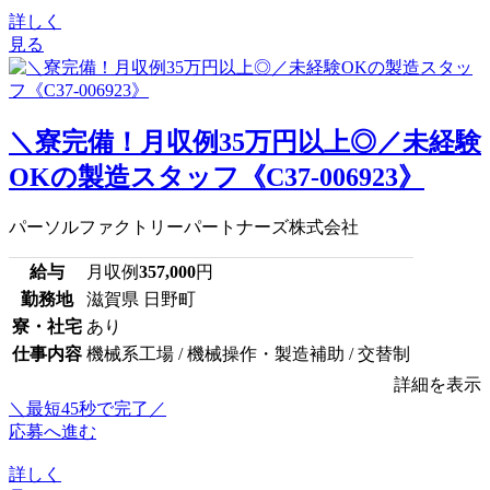
詳しく
見る
＼寮完備！月収例35万円以上◎／未経験
OKの製造スタッフ《C37-006923》
パーソルファクトリーパートナーズ株式会社
給与
月収例
357,000
円
勤務地
滋賀県 日野町
寮・社宅
あり
仕事内容
機械系工場 / 機械操作・製造補助 / 交替制
詳細を表示
＼最短45秒で完了／
応募へ進む
詳しく