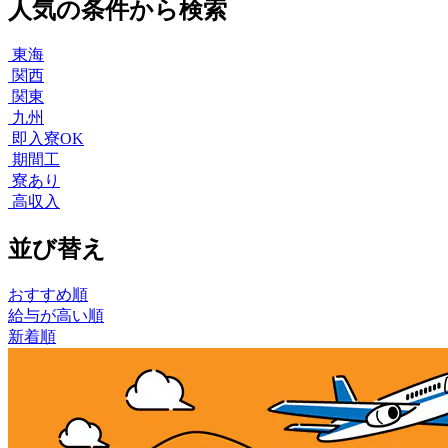
人気の条件から検索
東海
関西
関東
九州
即入寮OK
期間工
寮あり
高収入
並び替え
おすすめ順
給与が高い順
新着順