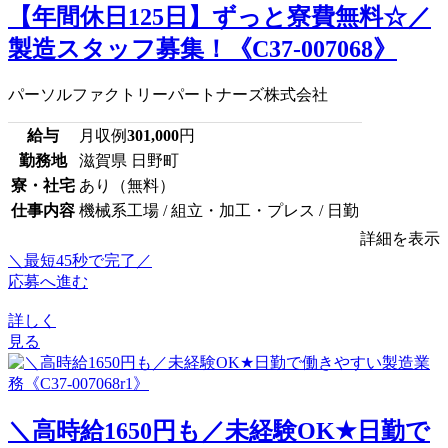
【年間休日125日】ずっと寮費無料☆／
製造スタッフ募集！《C37-007068》
パーソルファクトリーパートナーズ株式会社
給与
月収例
301,000
円
勤務地
滋賀県 日野町
寮・社宅
あり（無料）
仕事内容
機械系工場 / 組立・加工・プレス / 日勤
詳細を表示
＼最短45秒で完了／
応募へ進む
詳しく
見る
＼高時給1650円も／未経験OK★日勤で