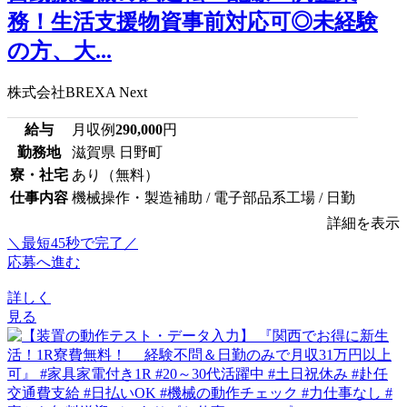
務！生活支援物資事前対応可◎未経験
の方、大...
株式会社BREXA Next
給与
月収例
290,000
円
勤務地
滋賀県 日野町
寮・社宅
あり（無料）
仕事内容
機械操作・製造補助 / 電子部品系工場 / 日勤
詳細を表示
＼最短45秒で完了／
応募へ進む
詳しく
見る