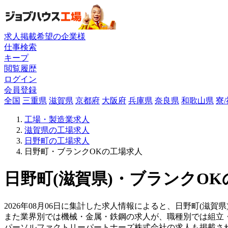
求人掲載希望の企業様
仕事検索
キープ
閲覧履歴
ログイン
会員登録
全国
三重県
滋賀県
京都府
大阪府
兵庫県
奈良県
和歌山県
寮
工場・製造業求人
滋賀県の工場求人
日野町の工場求人
日野町・ブランクOKの工場求人
日野町(滋賀県)・ブランクOK
2026年08月06日に集計した求人情報によると、日野町(滋賀県
また業界別では機械・金属・鉄鋼の求人が、職種別では組立
パーソルファクトリーパートナーズ株式会社の求人も掲載さ