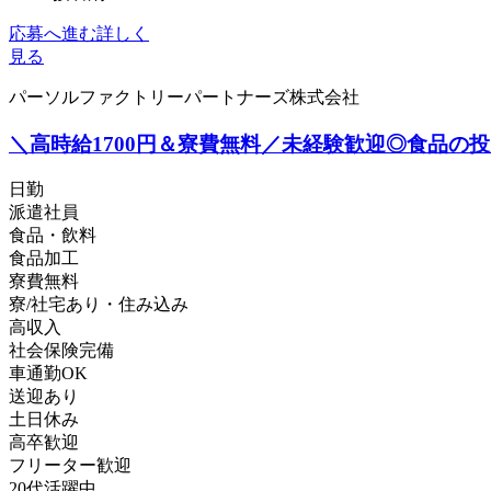
応募へ進む
詳しく
見る
パーソルファクトリーパートナーズ株式会社
＼高時給1700円＆寮費無料／未経験歓迎◎食品の投入・
日勤
派遣社員
食品・飲料
食品加工
寮費無料
寮/社宅あり・住み込み
高収入
社会保険完備
車通勤OK
送迎あり
土日休み
高卒歓迎
フリーター歓迎
20代活躍中