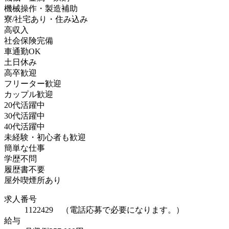
機械操作・製造補助
寮/社宅あり・住み込み
高収入
社会保険完備
車通勤OK
土日休み
高卒歓迎
フリーター歓迎
カップル歓迎
20代活躍中
30代活躍中
40代活躍中
未経験・初心者も歓迎
簡単な仕事
学歴不問
履歴書不要
屋外喫煙所あり
求人番号
1122429 （電話応募で必要になります。）
給与