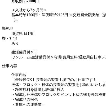
月収例
357,000
円
＜入社から3ヶ月間＞
基本時給1700円・深夜時給2125円 ※交通費全額支給（
【...
勤務地
滋賀県 日野町
寮・社宅
あり
生活備品付き！
ワンルーム/生活備品付き/初期費用無料/通勤用自転車
仕事内容
仕事内容
【未経験OK】接着剤の製造工場でのお仕事です！
液体・ブロック・粉体の接着剤の製造をお願いいたしま
・粉末原料を計量し設備に投入
・完成した液体やブロックやペレット状の物を外観検査
・完成品の梱包
・倉庫への運搬業...