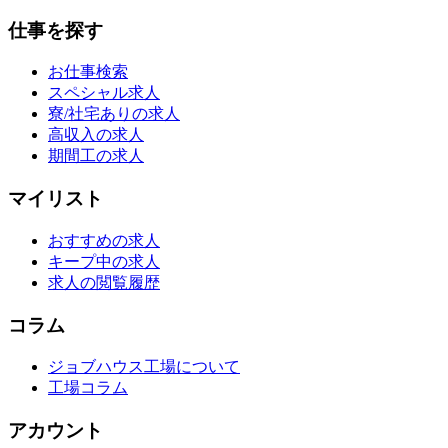
仕事を探す
お仕事検索
スペシャル求人
寮/社宅ありの求人
高収入の求人
期間工の求人
マイリスト
おすすめの求人
キープ中の求人
求人の閲覧履歴
コラム
ジョブハウス工場について
工場コラム
アカウント