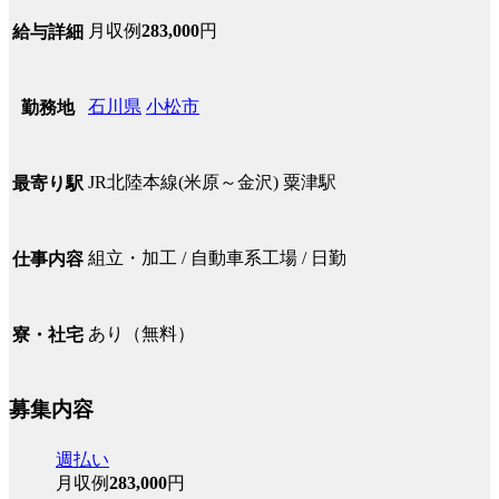
月収例
283,000
円
給与詳細
石川県
小松市
勤務地
JR北陸本線(米原～金沢) 粟津駅
最寄り駅
組立・加工 / 自動車系工場 / 日勤
仕事内容
あり（無料）
寮・社宅
募集内容
週払い
月収例
283,000
円