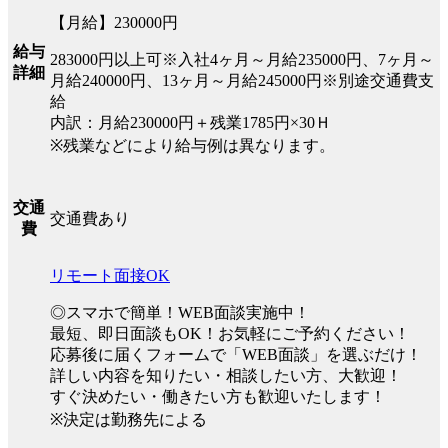
【月給】230000円
給与
283000円以上可※入社4ヶ月～月給235000円、7ヶ月～
詳細
月給240000円、13ヶ月～月給245000円※別途交通費支
給
内訳：月給230000円＋残業1785円×30Ｈ
※残業などにより給与例は異なります。
交通
交通費あり
費
リモート面接OK
◎スマホで簡単！WEB面談実施中！
最短、即日面談もOK！お気軽にご予約ください！
応募後に届くフォームで「WEB面談」を選ぶだけ！
詳しい内容を知りたい・相談したい方、大歓迎！
すぐ決めたい・働きたい方も歓迎いたします！
※決定は勤務先による