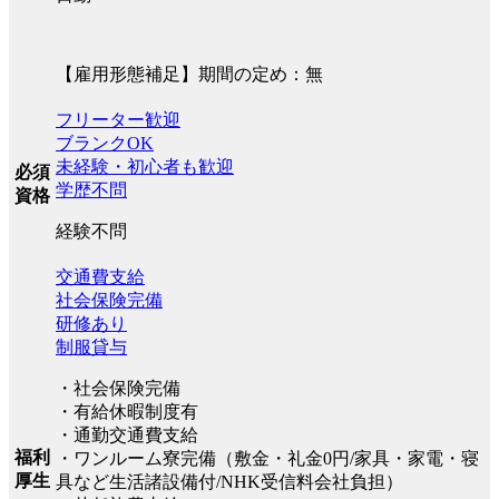
【雇用形態補足】期間の定め：無
フリーター歓迎
ブランクOK
未経験・初心者も歓迎
必須
学歴不問
資格
経験不問
交通費支給
社会保険完備
研修あり
制服貸与
・社会保険完備
・有給休暇制度有
・通勤交通費支給
福利
・ワンルーム寮完備（敷金・礼金0円/家具・家電・寝
厚生
具など生活諸設備付/NHK受信料会社負担）