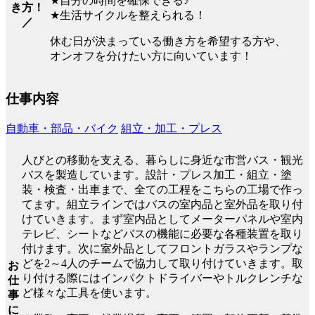
★自分の時間を確保できる♪
き方！
★生活サイクルを整えられる！
／
休む日が決まっている働き方を希望する方や、
オンオフを分けたい方に向いています！
仕事内容
自動車・部品・バイク
組立・加工・プレス
人びとの移動を支える、暮らしに身近な市営バス・観光
バスを製造しています。設計・プレス加工・組立・塗
装・検査・出車まで、全ての工程をこちらの工場で作っ
てます。組立ラインではバスの室内品と室外品を取り付
けていきます。まず室内品としてメーターパネルや室内
テレビ、シートなどバスの機能に必要な各種装置を取り
付けます。次に室外品としてフロントガラスやランプな
どを2～4人のチームで協力して取り付けていきます。取
お
り付ける際にはインパクトドライバーやトルクレンチな
仕
ど様々な工具を使います。
事
に