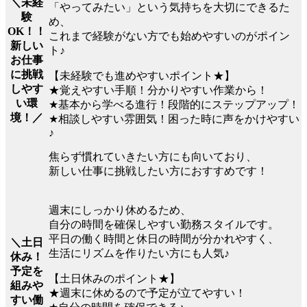
＼未経
「やってみたい」という気持ちを大切にできるた
験
め、
OK！！
これまで経験がない方でも始めやすいのがポイン
新しい
ト♪
お仕事
に挑戦
【未経験でも進めやすいポイント★】
しやす
★覚えやすい手順！分かりやすい作業から！
い環
★基本から学べる進行！段階的にステップアップ！
境！／
★相談しやすい雰囲気！困った時に声をかけやすい
♪
焦らず慣れていきたい方にも向いており、
新しい仕事に挑戦したい方におすすめです！
週末にしっかり休めるため、
自分の時間を確保しやすい勤務スタイルです。
平日の働く時間と休日の時間が分かれやすく、
＼土日
生活にリズムを作りたい方にも人気♪
休み！
予定を
【土日休みのポイント★】
組みや
★週末に休めるので予定が立てやすい！
すい働