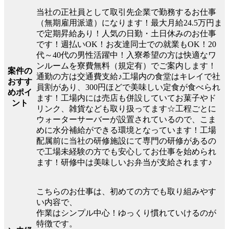
当社の正社員として取引先企業で勤務するお仕事
（無期雇用派遣）になります！最大月給24.5万円ま
で定期昇給あり！人気の日勤・土日休みのお仕事
です！週払いOK！お友達同士での就業もOK！20
代～40代の男性活躍中！入寮希望の方は快適なワ
ンルームを寮費無料（規定有）でご案内します！
案件の
通勤の方は交通費支給♪工場内の食堂はキレイで社
おすす
員割があり、300円ほどで美味しい定食が食べられ
めポイ
ます！工場内には売店も併設していてお菓子やド
ント
リンク、雑貨なども取り扱ってます☆工程ごとに
ウォーターサーバーが設置されているので、こま
めに水分補給ができる環境となっています！工場
配属前に当社の研修施設にて専門の研修があるの
で工場未経験の方でも安心してお仕事を始められ
ます！研修中は美味しいお弁当が支給されます♪
こちらのお仕事は、初めての方でも取り組みやす
い内容で、
作業はシンプル中心！ゆっくり慣れていけるのが
特徴です。