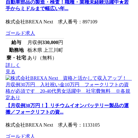
自動車部品の製造・検査！職種・業種未経験活躍中★若
手からミドルまで幅広い年...
株式会社BREXA Next 求人番号：897109
ゴールド求人
給与
月収例
330,000
円
勤務地
栃木県 上三川町
寮・社宅
あり（無料）
詳しく
見る
【月収例30万円！】リチウムイオンバッテリー製品の運
搬／フォークリフトの資...
株式会社BREXA Next 求人番号：1133105
ゴールド求人