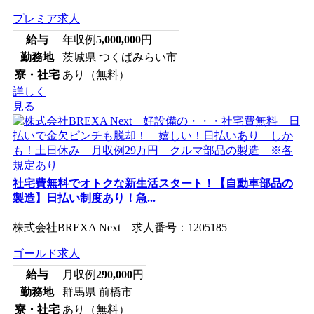
プレミア求人
給与
年収例
5,000,000
円
勤務地
茨城県 つくばみらい市
寮・社宅
あり（無料）
詳しく
見る
社宅費無料でオトクな新生活スタート！【自動車部品の
製造】日払い制度あり！急...
株式会社BREXA Next 求人番号：1205185
ゴールド求人
給与
月収例
290,000
円
勤務地
群馬県 前橋市
寮・社宅
あり（無料）