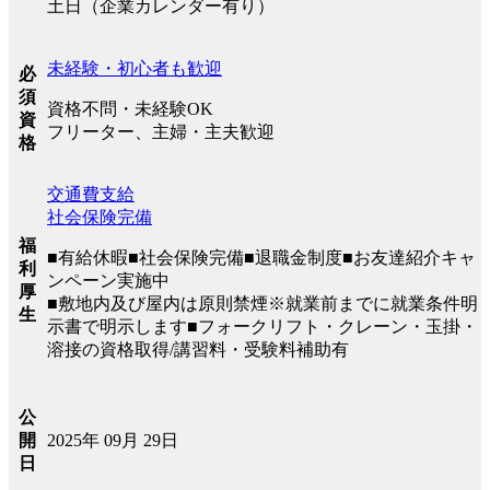
土日（企業カレンダー有り）
未経験・初心者も歓迎
必
須
資格不問・未経験OK
資
フリーター、主婦・主夫歓迎
格
交通費支給
社会保険完備
福
■有給休暇■社会保険完備■退職金制度■お友達紹介キャ
利
ンペーン実施中
厚
■敷地内及び屋内は原則禁煙※就業前までに就業条件明
生
示書で明示します■フォークリフト・クレーン・玉掛・
溶接の資格取得/講習料・受験料補助有
公
2025年 09月 29日
開
日