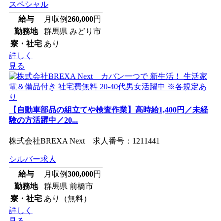
スペシャル
給与
月収例
260,000
円
勤務地
群馬県 みどり市
寮・社宅
あり
詳しく
見る
【自動車部品の組立てや検査作業】高時給1,400円／未経
験の方活躍中／20...
株式会社BREXA Next 求人番号：1211441
シルバー求人
給与
月収例
300,000
円
勤務地
群馬県 前橋市
寮・社宅
あり（無料）
詳しく
見る