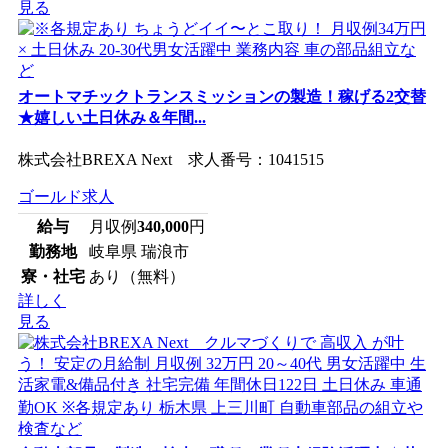
見る
オートマチックトランスミッションの製造！稼げる2交替
★嬉しい土日休み＆年間...
株式会社BREXA Next 求人番号：1041515
ゴールド求人
給与
月収例
340,000
円
勤務地
岐阜県 瑞浪市
寮・社宅
あり（無料）
詳しく
見る