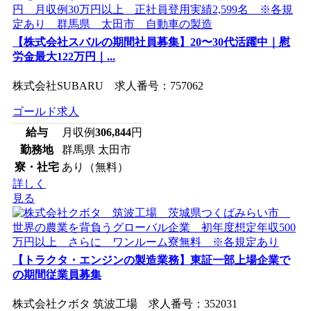
【株式会社スバルの期間社員募集】20〜30代活躍中｜慰
労金最大122万円｜...
株式会社SUBARU 求人番号：757062
ゴールド求人
給与
月収例
306,844
円
勤務地
群馬県 太田市
寮・社宅
あり（無料）
詳しく
見る
【トラクタ・エンジンの製造業務】東証一部上場企業で
の期間従業員募集
株式会社クボタ 筑波工場 求人番号：352031