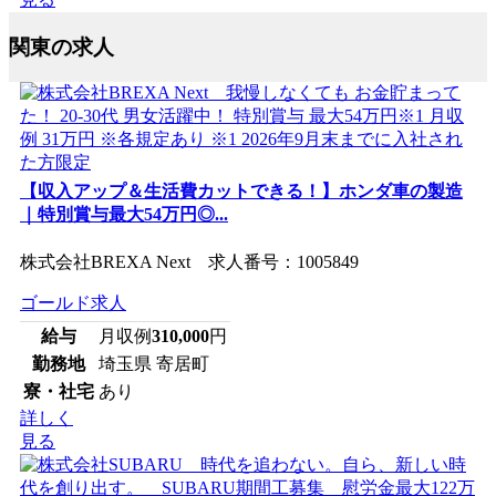
関東の求人
【収入アップ＆生活費カットできる！】ホンダ車の製造
｜特別賞与最大54万円◎...
株式会社BREXA Next 求人番号：1005849
ゴールド求人
給与
月収例
310,000
円
勤務地
埼玉県 寄居町
寮・社宅
あり
詳しく
見る