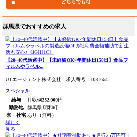
どちらでも可
群馬県でおすすめの求人
【20~40代活躍中】【未経験OK×年間休日158日】食品フ
ィルムやラベル...
UTエージェント株式会社 求人番号：1081664
スペシャル
給与
月収例
252,000
円
勤務地
群馬県 明和町
寮・社宅
あり（無料）
詳しく
見る