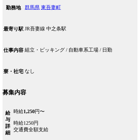
群馬県
東吾妻町
勤務地
JR吾妻線 中之条駅
最寄り駅
組立・ピッキング / 自動車系工場 / 日勤
仕事内容
なし
寮・社宅
募集内容
時給
1,250
円〜
給
与
時給1250円
詳
交通費全額支給
細