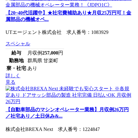
【20~40代活躍中】★社宅費補助あり★月収25万円可！金
属部品の機械オペ...
UTエージェント株式会社 求人番号：1083929
スペシャル
給与
月収例
257,000
円
勤務地
群馬県 甘楽町
寮・社宅
あり
詳しく
見る
【自動車部品のマシンオペレーター業務】月収例26万円
／社宅あり／土日休み&...
株式会社BREXA Next 求人番号：1224847