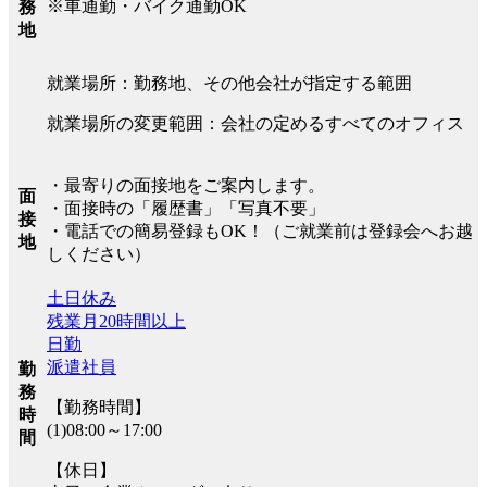
※車通勤・バイク通勤OK
務
地
就業場所：勤務地、その他会社が指定する範囲
就業場所の変更範囲：会社の定めるすべてのオフィス
・最寄りの面接地をご案内します。
面
・面接時の「履歴書」「写真不要」
接
・電話での簡易登録もOK！（ご就業前は登録会へお越
地
しください）
土日休み
残業月20時間以上
日勤
派遣社員
勤
務
【勤務時間】
時
(1)08:00～17:00
間
【休日】