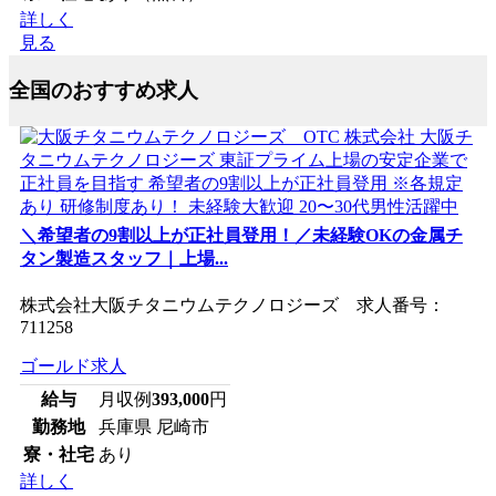
詳しく
見る
全国のおすすめ求人
＼希望者の9割以上が正社員登用！／未経験OKの金属チ
タン製造スタッフ｜上場...
株式会社大阪チタニウムテクノロジーズ 求人番号：
711258
ゴールド求人
給与
月収例
393,000
円
勤務地
兵庫県 尼崎市
寮・社宅
あり
詳しく