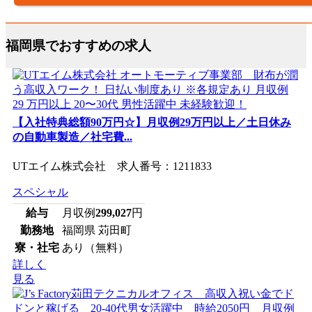
福岡県でおすすめの求人
【入社特典総額90万円☆】月収例29万円以上／土日休み
の自動車製造／社宅費...
UTエイム株式会社 求人番号：1211833
スペシャル
給与
月収例
299,027
円
勤務地
福岡県 苅田町
寮・社宅
あり（無料）
詳しく
見る