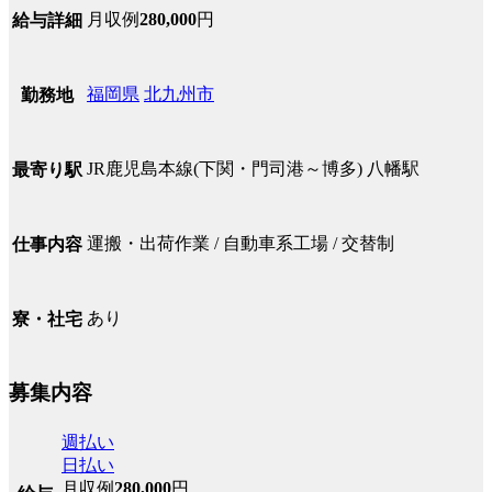
月収例
280,000
円
給与詳細
福岡県
北九州市
勤務地
JR鹿児島本線(下関・門司港～博多) 八幡駅
最寄り駅
運搬・出荷作業 / 自動車系工場 / 交替制
仕事内容
あり
寮・社宅
募集内容
週払い
日払い
月収例
280,000
円