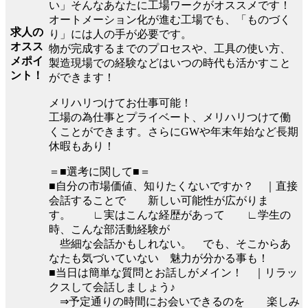
い」そんなあなたに工場ワークがオススメです！
オートメーション化が進む工場でも、「ものづく
求人の
り」には人の手が必要です。
オスス
物が完成するまでのプロセスや、工具の使い方、
メポイ
製造現場での経験などはいつの時代も活かすこと
ント！
ができます！
メリハリつけてお仕事可能！
工場の為仕事とプライベート、メリハリつけて働
くことができます。さらにGWや年末年始など長期
休暇もあり！
＝■選考に関して■＝
■自分の市場価値、知りたくないですか？ ｜直接
会話することで 新しい可能性が広がりま
す。 ∟実はこんな経歴があって ∟学生の
時、こんな部活動経験が
些細な会話かもしれない。 でも、そこからあ
なたも気づいていない 魅力が分かる事も！
■当日は簡単な質問とお話しがメイン！ ｜リラッ
クスして会話しましょう♪
⇒予定通りの時間にお会いできるのを 楽しみ