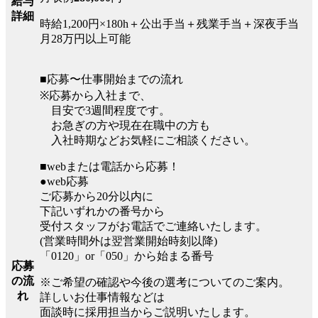
給与
詳細
時給1,200円×180h＋公出手当＋残業手当＋深夜手当
月28万円以上可能
■応募〜仕事開始までの流れ
※応募から入社まで、
目安で3週間程度です。
お急ぎの方や現在在職中の方も
入社時期などお気軽にご相談ください。
■webまたは電話から応募！
●web応募
ご応募から20分以内に
下記いずれかの番号から
受付スタッフがお電話でご連絡いたします。
(営業時間外は翌営業開始時刻以降)
「0120」or「050」から始まる番号
応募
の流
※ご希望の確認や今後の選考についてのご案内。
れ
詳しいお仕事情報などは
面談時に採用担当からご説明いたします。