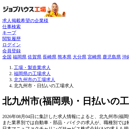
求人掲載希望の企業様
仕事検索
キープ
閲覧履歴
ログイン
会員登録
全国
福岡県
佐賀県
長崎県
熊本県
大分県
宮崎県
鹿児島県
沖
工場・製造業求人
福岡県の工場求人
北九州市の工場求人
北九州市・日払いの工場求人
北九州市(福岡県)・日払いの工
2026年08月04日に集計した求人情報によると、北九州市(福
また業界別では自動車・部品・バイクの求人が、職種別では
日本マニュファクチャリングサービス株式会社(A)の求人も