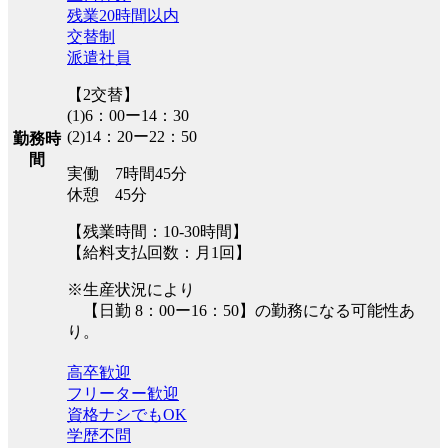
残業20時間以内
交替制
派遣社員
【2交替】
(1)6：00ー14：30
(2)14：20ー22：50
勤務時
間
実働 7時間45分
休憩 45分
【残業時間：10-30時間】
【給料支払回数：月1回】
※生産状況により
【日勤 8：00ー16：50】の勤務になる可能性あ
り。
高卒歓迎
フリーター歓迎
資格ナシでもOK
学歴不問