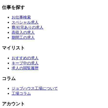
仕事を探す
お仕事検索
スペシャル求人
寮/社宅ありの求人
高収入の求人
期間工の求人
マイリスト
おすすめの求人
キープ中の求人
求人の閲覧履歴
コラム
ジョブハウス工場について
工場コラム
アカウント