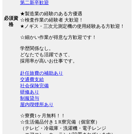
第二新卒歓迎
★製造業の経験のある方優遇
必須資
☆検査作業の経験者 大歓迎！
格
★ノギス・三次元測定機の使用経験ある方歓迎！
☆細かい作業が得意な方歓迎です！
学歴関係なし。
どなたでも活躍できて、
採用率が高いお仕事です。
赴任旅費の補助あり
交通費支給
社会保険完備
研修あり
制服貸与
屋内喫煙所あり
☆寮費1ヶ月無料！！
☆生活備品付き１R寮完備（個室寮）
（テレビ・冷蔵庫・洗濯機・電子レンジ