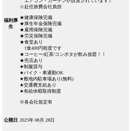
エアコン・カーテンが設置されています）
☆赴任旅費会社負担
★健康保険完備
福利厚
★厚生年金保険完備
生
★雇用保険完備
★労災保険完備
★食堂あり
1食400円程度です
★コーヒー/紅茶/コンポタが飲み放題！！
★売店あり
★制服貸与
★バイク・車通勤OK
★敷地内駐車場あり(無料)
★交通費支給あり
★有給休暇取得制度
※各会社規定有
2025年 08月 28日
公開日