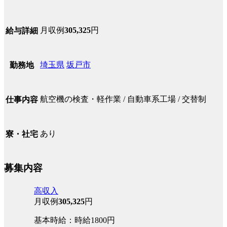
月収例
305,325
円
給与詳細
埼玉県
坂戸市
勤務地
航空機の検査・軽作業 / 自動車系工場 / 交替制
仕事内容
あり
寮・社宅
募集内容
高収入
月収例
305,325
円
基本時給：時給1800円