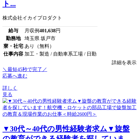
ト...
株式会社イカイプロダクト
給与
月収例
401,638
円
勤務地
埼玉県 坂戸市
寮・社宅
あり（無料）
仕事内容
加工・製造 / 自動車系工場 / 日勤
詳細を表示
＼最短45秒で完了／
応募へ進む
詳しく
見る
▼30代～40代の男性経験者求ム▼旋盤
の教育ができる経験者を探していま