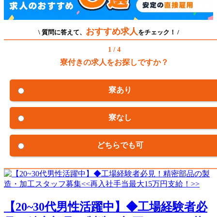
おすすめ求人
\ 質問に答えて、
をチェック！ /
1 / 4
寮付きの求人をお探しですか？
寮あり
寮なし
どちらでも可
【20~30代男性活躍中】◆工場経験者必