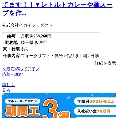
てます！！▼レトルトカレーや麺スー
プを作...
株式会社イカイプロダクト
給与
月収例
268,260
円
勤務地
埼玉県 坂戸市
寮・社宅
あり
仕事内容
フォークリフト・供給 / 食品系工場 / 日勤
詳細を表示
＼最短45秒で完了／
応募へ進む
詳しく
見る