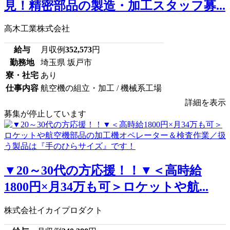
見！精密部品の製造・加工スタッフ募...
高木工業株式会社
給与
月収例
352,573
円
勤務地
埼玉県 坂戸市
寮・社宅
あり
仕事内容
航空機の組立・加工 / 機械系工場
詳細を表示
募集が停止しています
▼20～30代の方応援！！▼＜高時給
1800円×月34万も可＞ロケットや航...
株式会社イカイプロダクト