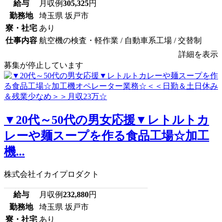
給与
月収例
305,325
円
勤務地
埼玉県 坂戸市
寮・社宅
あり
仕事内容
航空機の検査・軽作業 / 自動車系工場 / 交替制
詳細を表示
募集が停止しています
▼20代～50代の男女応援▼レトルトカ
レーや麺スープを作る食品工場☆加工
機...
株式会社イカイプロダクト
給与
月収例
232,880
円
勤務地
埼玉県 坂戸市
寮・社宅
あり