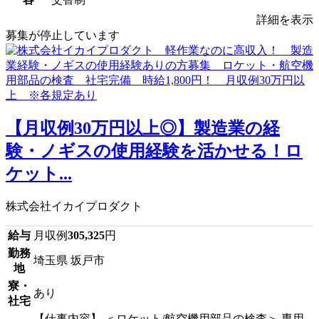
詳細を表示
募集が停止しています
【月収例30万円以上◎】製造業の経
験・ノギスの使用経験を活かせる！ロ
ケット...
株式会社イカイプロダクト
給与
月収例
305,325
円
勤務
埼玉県 坂戸市
地
寮・
あり
社宅
【仕事内容】 ＜ロケット/航空機用部品の検査＞ 専用