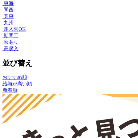
東海
関西
関東
九州
即入寮OK
期間工
寮あり
高収入
並び替え
おすすめ順
給与が高い順
新着順