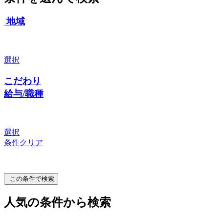
地域
選択
こだわり
給与/職種
選択
条件クリア
この条件で検索
人気の条件から検索