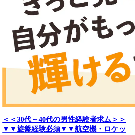
＜＜30代～40代の男性経験者求ム＞＞
▼▼旋盤経験必須▼▼航空機・ロケッ