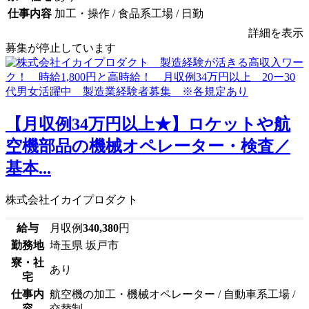
仕事内容
加工・操作 / 食品系工場 / 日勤
詳細を表示
募集が停止しています
【月収例34万円以上★】ロケットや航
空機部品の機械オペレーター・検査／
基本...
株式会社イカイプロダクト
給与
月収例
340,380
円
勤務地
埼玉県 坂戸市
寮・社
あり
宅
仕事内
航空機の加工・機械オペレーター / 自動車系工場 /
容
交替制