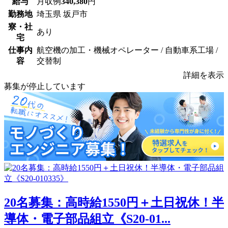
給与
月収例
340,380
円
勤務地
埼玉県 坂戸市
寮・社
あり
宅
仕事内
航空機の加工・機械オペレーター / 自動車系工場 /
容
交替制
詳細を表示
募集が停止しています
20名募集：高時給1550円＋土日祝休！半
導体・電子部品組立《S20-01...