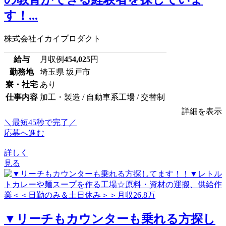
す！...
株式会社イカイプロダクト
給与
月収例
454,025
円
勤務地
埼玉県 坂戸市
寮・社宅
あり
仕事内容
加工・製造 / 自動車系工場 / 交替制
詳細を表示
＼最短45秒で完了／
応募へ進む
詳しく
見る
▼リーチもカウンターも乗れる方探し