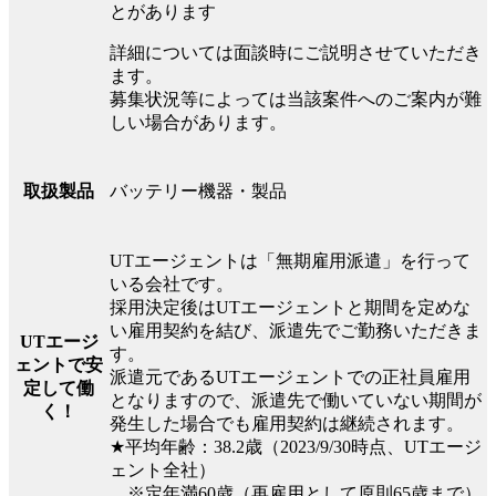
とがあります
詳細については面談時にご説明させていただき
ます。
募集状況等によっては当該案件へのご案内が難
しい場合があります。
バッテリー機器・製品
取扱製品
UTエージェントは「無期雇用派遣」を行って
いる会社です。
採用決定後はUTエージェントと期間を定めな
い雇用契約を結び、派遣先でご勤務いただきま
UTエージ
す。
ェントで安
派遣元であるUTエージェントでの正社員雇用
定して働
となりますので、派遣先で働いていない期間が
く！
発生した場合でも雇用契約は継続されます。
★平均年齢：38.2歳（2023/9/30時点、UTエージ
ェント全社）
※定年満60歳（再雇用として原則65歳まで）