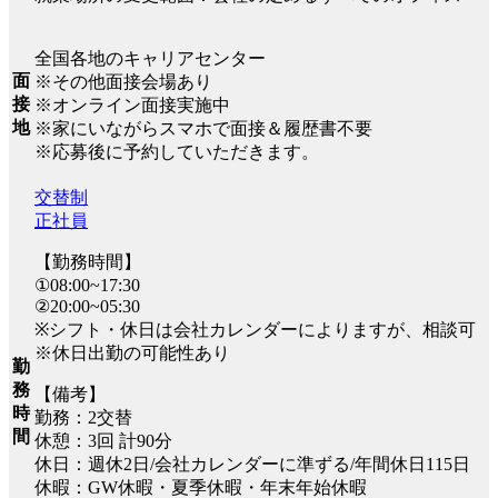
全国各地のキャリアセンター
面
※その他面接会場あり
接
※オンライン面接実施中
地
※家にいながらスマホで面接＆履歴書不要
※応募後に予約していただきます。
交替制
正社員
【勤務時間】
①08:00~17:30
②20:00~05:30
※シフト・休日は会社カレンダーによりますが、相談可
※休日出勤の可能性あり
勤
務
【備考】
時
勤務：2交替
間
休憩：3回 計90分
休日：週休2日/会社カレンダーに準ずる/年間休日115日
休暇：GW休暇・夏季休暇・年末年始休暇