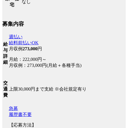
なし
宅
募集内容
週払い
給料前払いOK
給
月収例
273,000
円
与
詳
月給：222,000円～
細
月収例：273,000円(月給＋各種手当)
交
上限30,000円まで支給 ※会社規定有り
通
費
急募
履歴書不要
【応募方法】