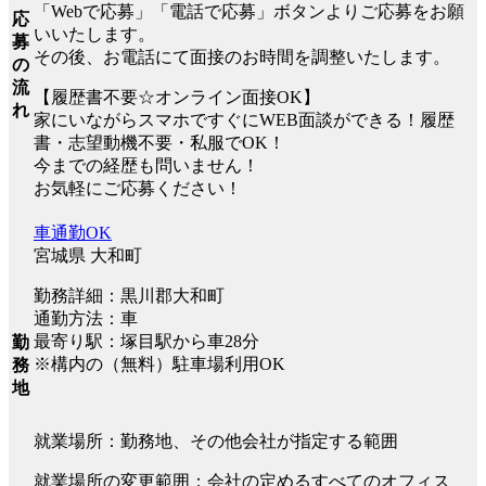
「Webで応募」「電話で応募」ボタンよりご応募をお願
応
いいたします。
募
その後、お電話にて面接のお時間を調整いたします。
の
流
【履歴書不要☆オンライン面接OK】
れ
家にいながらスマホですぐにWEB面談ができる！履歴
書・志望動機不要・私服でOK！
今までの経歴も問いません！
お気軽にご応募ください！
車通勤OK
宮城県 大和町
勤務詳細：黒川郡大和町
通勤方法：車
最寄り駅：塚目駅から車28分
勤
※構内の（無料）駐車場利用OK
務
地
就業場所：勤務地、その他会社が指定する範囲
就業場所の変更範囲：会社の定めるすべてのオフィス