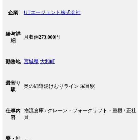
UTエージェント株式会社
企業
給与詳
月収例
273,000
円
細
宮城県
大和町
勤務地
最寄り
奥の細道湯けむりライン 塚目駅
駅
物流倉庫 / クレーン・フォークリフト・重機 / 正社
仕事内
員
容
寮・社