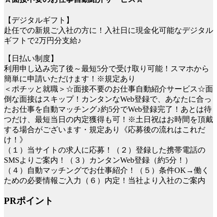
【デジタルギフト】
赴任での新規ご入社の方に！入社日に現金化可能なデジタル
ギフトで2万円分支給♪
【日払い制度】
利用申し込み完了後～最短5分で受け取り可能！スマホから
簡単に申請いただけます！※規定あり
＜ポチッと就職＞☆面接不要のお仕事自動紹介サービス☆面
倒な面接はスキップ！カンタンなWeb登録で、あなたに合っ
たお仕事を自動マッチング♪約5分でWeb登録完了！あとは待
つだけ、最短当日の内定獲得も可！※土日祝はお時間を頂戴
する場合がございます・規定あり《応募後の流れはこれだ
け！》
（１）当サイトの求人に応募！（２）登録した携帯電話の
SMSよりご案内！（３）カンタンWeb登録（約5分！）
（４）自動マッチングでお仕事紹介！（５）条件OK→働く
ための必要情報ご入力（６）内定！当社より入社のご案内
PRポイント