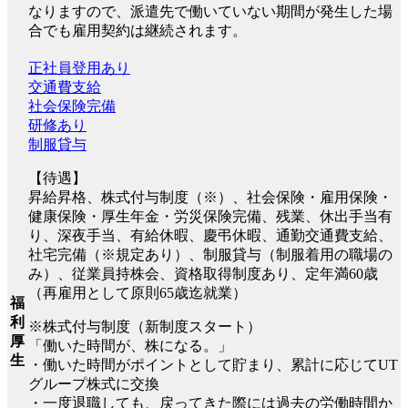
なりますので、派遣先で働いていない期間が発生した場
合でも雇用契約は継続されます。
正社員登用あり
交通費支給
社会保険完備
研修あり
制服貸与
【待遇】
昇給昇格、株式付与制度（※）、社会保険・雇用保険・
健康保険・厚生年金・労災保険完備、残業、休出手当有
り、深夜手当、有給休暇、慶弔休暇、通勤交通費支給、
社宅完備（※規定あり）、制服貸与（制服着用の職場の
み）、従業員持株会、資格取得制度あり、定年満60歳
（再雇用として原則65歳迄就業）
福
利
※株式付与制度（新制度スタート）
厚
「働いた時間が、株になる。」
生
・働いた時間がポイントとして貯まり、累計に応じてUT
グループ株式に交換
・一度退職しても、戻ってきた際には過去の労働時間か