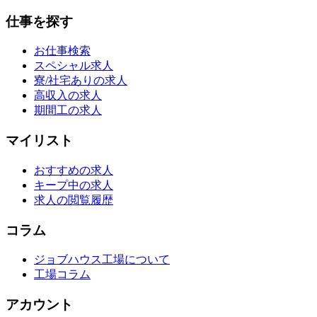
仕事を探す
お仕事検索
スペシャル求人
寮/社宅ありの求人
高収入の求人
期間工の求人
マイリスト
おすすめの求人
キープ中の求人
求人の閲覧履歴
コラム
ジョブハウス工場について
工場コラム
アカウント