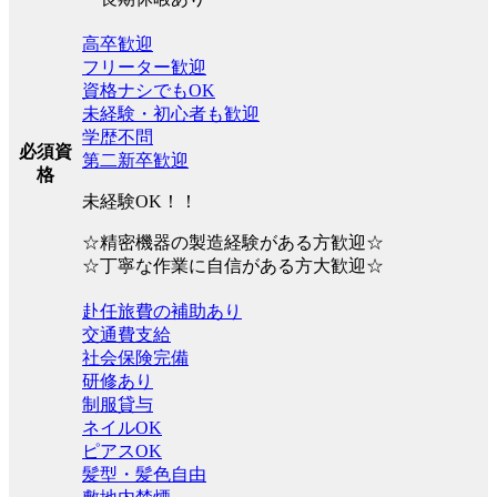
高卒歓迎
フリーター歓迎
資格ナシでもOK
未経験・初心者も歓迎
学歴不問
必須資
第二新卒歓迎
格
未経験OK！！
☆精密機器の製造経験がある方歓迎☆
☆丁寧な作業に自信がある方大歓迎☆
赴任旅費の補助あり
交通費支給
社会保険完備
研修あり
制服貸与
ネイルOK
ピアスOK
髪型・髪色自由