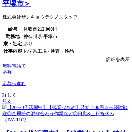
平塚市＞
株式会社サンキョウテクノスタッフ
給与
月収例
212,000
円
勤務地
神奈川県 平塚市
寮・社宅
あり
仕事内容
化学系工場 / 検査・検品
詳細を表示
無料電話で
応募
応募へ進む
詳しく
見る