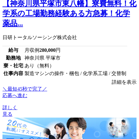
【神奈川県平塚市東八幡】寮費無料！化
学系の工場勤務経験ある方急募！化学
薬品...
日研トータルソーシング株式会社
給与
月収例
280,000
円
勤務地
神奈川県 平塚市
寮・社宅
あり（無料）
仕事内容
製造マシンの操作・梱包 / 化学系工場 / 交替制
詳細を表示
＼最短45秒で完了／
応募へ進む
詳しく
見る