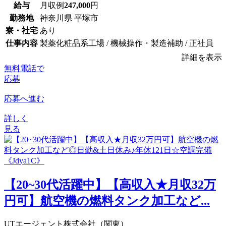
給与
月収例
247,000
円
勤務地
神奈川県 平塚市
寮・社宅
あり
仕事内容
製薬化粧品系工場 / 機械操作・製造補助 / 正社員
詳細を表示
無料電話で
応募
応募へ進む
詳しく
見る
【20~30代活躍中】【高収入★月収32万
円可】航空機の燃料タンク加工など...
UTエージェント株式会社（関東）