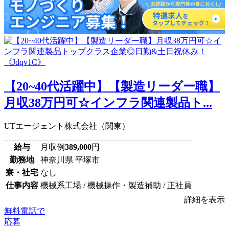
【20~40代活躍中】【製造リーダー職】
月収38万円可☆インフラ関連製品ト...
UTエージェント株式会社（関東）
給与
月収例
389,000
円
勤務地
神奈川県 平塚市
寮・社宅
なし
仕事内容
機械系工場 / 機械操作・製造補助 / 正社員
詳細を表示
無料電話で
応募