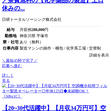
／寮費無料の【化学薬品の製造】土日
休みの...
日研トータルソーシング株式会社
給与
月収例
280,000
円
勤務地
神奈川県 平塚市
寮・社宅
あり（無料）
仕事内容
製造マシンの操作・梱包 / 化学系工場 / 交替制
詳細を表示
＼最短45秒で完了／
応募へ進む
詳しく
見る
【20~30代活躍中】【月収34万円可】空