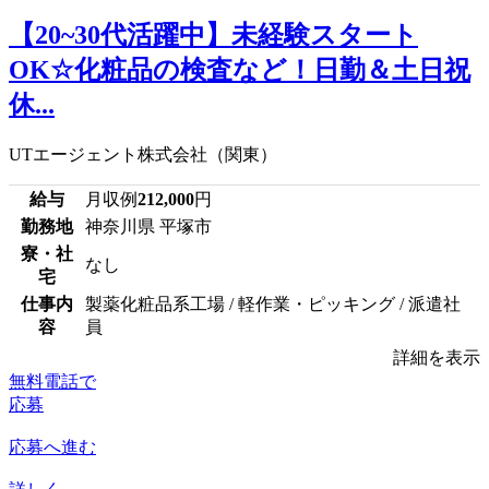
【20~30代活躍中】未経験スタート
OK☆化粧品の検査など！日勤＆土日祝
休...
UTエージェント株式会社（関東）
給与
月収例
212,000
円
勤務地
神奈川県 平塚市
寮・社
なし
宅
仕事内
製薬化粧品系工場 / 軽作業・ピッキング / 派遣社
容
員
詳細を表示
無料電話で
応募
応募へ進む