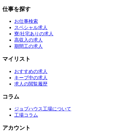
仕事を探す
お仕事検索
スペシャル求人
寮/社宅ありの求人
高収入の求人
期間工の求人
マイリスト
おすすめの求人
キープ中の求人
求人の閲覧履歴
コラム
ジョブハウス工場について
工場コラム
アカウント