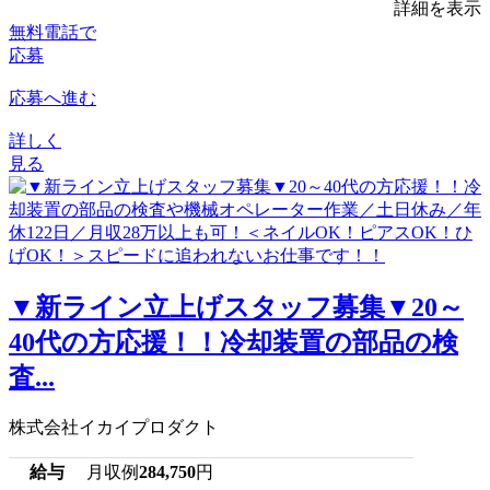
詳細を表示
無料電話で
応募
応募へ進む
詳しく
見る
▼新ライン立上げスタッフ募集▼20～
40代の方応援！！冷却装置の部品の検
査...
株式会社イカイプロダクト
給与
月収例
284,750
円