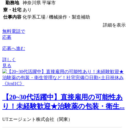
勤務地
神奈川県 平塚市
寮・社宅
あり
仕事内容
化学系工場 / 機械操作・製造補助
詳細を表示
無料電話で
応募
応募へ進む
詳しく
見る
【20~30代活躍中】直接雇用の可能性あ
り！未経験歓迎★治験薬の包装・衛生...
UTエージェント株式会社（関東）