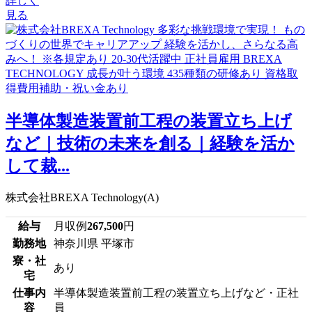
詳しく
見る
半導体製造装置前工程の装置立ち上げ
など｜技術の未来を創る｜経験を活か
して裁...
株式会社BREXA Technology(A)
給与
月収例
267,500
円
勤務地
神奈川県 平塚市
寮・社
あり
宅
仕事内
半導体製造装置前工程の装置立ち上げなど・正社
容
員