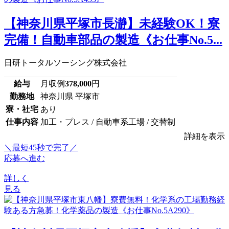
【神奈川県平塚市長瀞】未経験OK！寮
完備！自動車部品の製造《お仕事No.5...
日研トータルソーシング株式会社
給与
月収例
378,000
円
勤務地
神奈川県 平塚市
寮・社宅
あり
仕事内容
加工・プレス / 自動車系工場 / 交替制
詳細を表示
＼最短45秒で完了／
応募へ進む
詳しく
見る