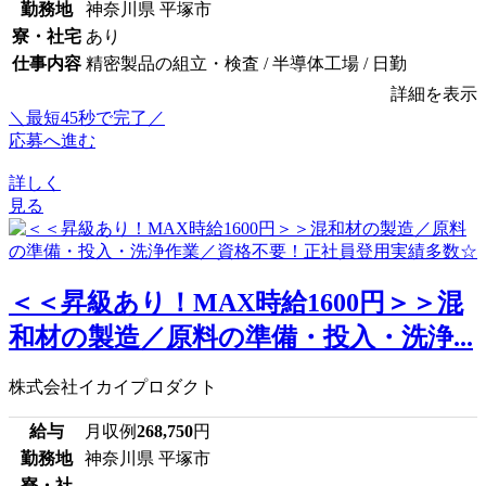
勤務地
神奈川県 平塚市
寮・社宅
あり
仕事内容
精密製品の組立・検査 / 半導体工場 / 日勤
詳細を表示
＼最短45秒で完了／
応募へ進む
詳しく
見る
＜＜昇級あり！MAX時給1600円＞＞混
和材の製造／原料の準備・投入・洗浄...
株式会社イカイプロダクト
給与
月収例
268,750
円
勤務地
神奈川県 平塚市
寮・社