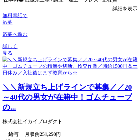
詳細を表示
無料電話で
応募
応募へ進む
詳しく
見る
＼＼新規立ち上げラインで募集／／20
～40代の男女が在籍中！ゴムチューブ
の...
株式会社イカイプロダクト
給与
月収例
251,250
円