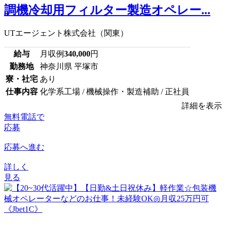
調機冷却用フィルター製造オペレー...
UTエージェント株式会社（関東）
給与
月収例
340,000
円
勤務地
神奈川県 平塚市
寮・社宅
あり
仕事内容
化学系工場 / 機械操作・製造補助 / 正社員
詳細を表示
無料電話で
応募
応募へ進む
詳しく
見る