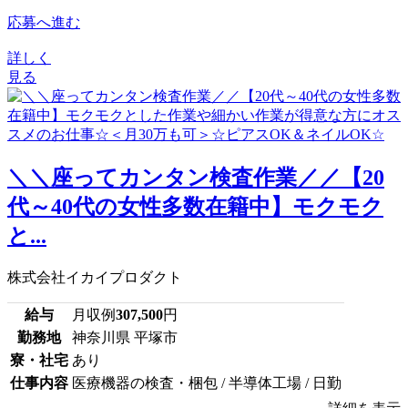
応募へ進む
詳しく
見る
＼＼座ってカンタン検査作業／／【20
代～40代の女性多数在籍中】モクモク
と...
株式会社イカイプロダクト
給与
月収例
307,500
円
勤務地
神奈川県 平塚市
寮・社宅
あり
仕事内容
医療機器の検査・梱包 / 半導体工場 / 日勤