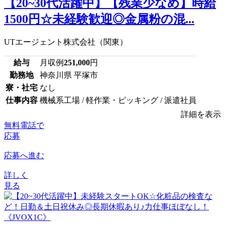
【20~30代活躍中】【残業少なめ】時給
1500円☆未経験歓迎◎金属粉の混...
UTエージェント株式会社（関東）
給与
月収例
251,000
円
勤務地
神奈川県 平塚市
寮・社宅
なし
仕事内容
機械系工場 / 軽作業・ピッキング / 派遣社員
詳細を表示
無料電話で
応募
応募へ進む
詳しく
見る