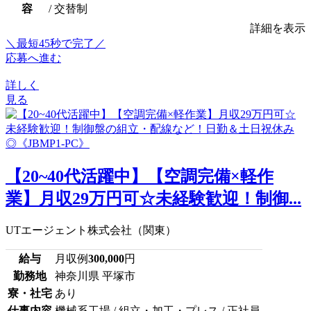
容
/ 交替制
詳細を表示
＼最短45秒で完了／
応募へ進む
詳しく
見る
【20~40代活躍中】【空調完備×軽作
業】月収29万円可☆未経験歓迎！制御...
UTエージェント株式会社（関東）
給与
月収例
300,000
円
勤務地
神奈川県 平塚市
寮・社宅
あり
仕事内容
機械系工場 / 組立・加工・プレス / 正社員