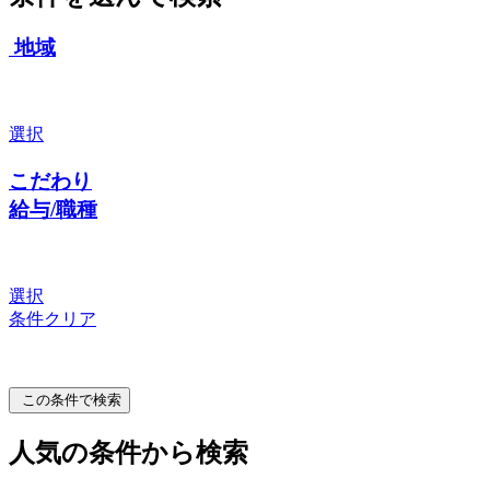
地域
選択
こだわり
給与/職種
選択
条件クリア
この条件で検索
人気の条件から検索