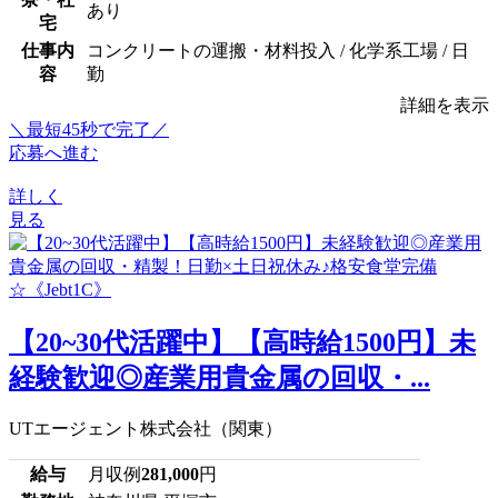
あり
宅
仕事内
コンクリートの運搬・材料投入 / 化学系工場 / 日
容
勤
詳細を表示
＼最短45秒で完了／
応募へ進む
詳しく
見る
【20~30代活躍中】【高時給1500円】未
経験歓迎◎産業用貴金属の回収・...
UTエージェント株式会社（関東）
給与
月収例
281,000
円