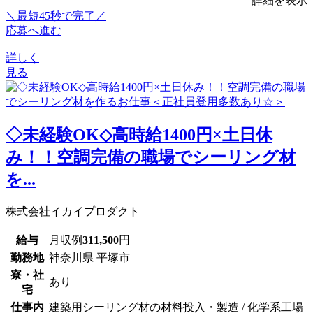
詳細を表示
＼最短45秒で完了／
応募へ進む
詳しく
見る
◇未経験OK◇高時給1400円×土日休
み！！空調完備の職場でシーリング材
を...
株式会社イカイプロダクト
給与
月収例
311,500
円
勤務地
神奈川県 平塚市
寮・社
あり
宅
仕事内
建築用シーリング材の材料投入・製造 / 化学系工場