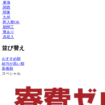
東海
関西
関東
九州
即入寮OK
期間工
寮あり
高収入
並び替え
おすすめ順
給与が高い順
新着順
スペシャル