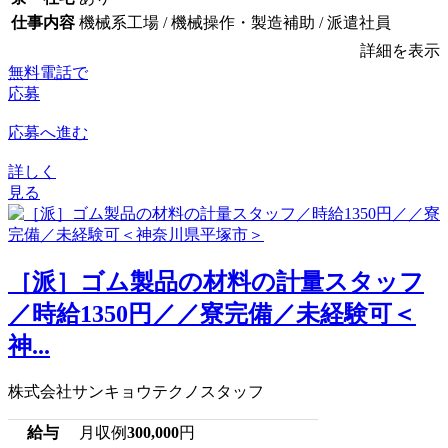
仕事内容
機械系工場 / 機械操作・製造補助 / 派遣社員
詳細を表示
無料電話で
応募
応募へ進む
詳しく
見る
［派］ゴム製品の材料の計量スタッフ
／時給1350円／／寮完備／未経験可＜
神...
株式会社サンキョウテクノスタッフ
給与
月収例
300,000
円