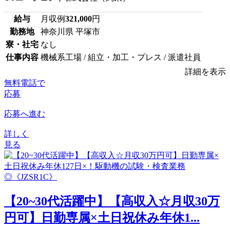
給与
月収例
321,000
円
勤務地
神奈川県 平塚市
寮・社宅
なし
仕事内容
機械系工場 / 組立・加工・プレス / 派遣社員
詳細を表示
無料電話で
応募
応募へ進む
詳しく
見る
【20~30代活躍中】【高収入☆月収30万
円可】日勤専属×土日祝休み年休1...