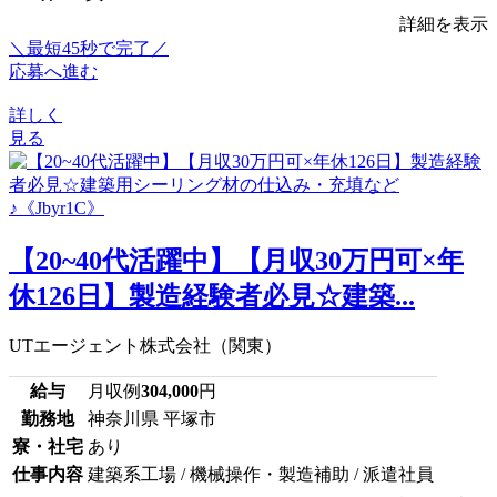
詳細を表示
＼最短45秒で完了／
応募へ進む
詳しく
見る
【20~40代活躍中】【月収30万円可×年
休126日】製造経験者必見☆建築...
UTエージェント株式会社（関東）
給与
月収例
304,000
円
勤務地
神奈川県 平塚市
寮・社宅
あり
仕事内容
建築系工場 / 機械操作・製造補助 / 派遣社員