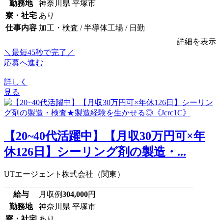
勤務地
神奈川県 平塚市
寮・社宅
あり
仕事内容
加工・検査 / 半導体工場 / 日勤
詳細を表示
＼最短45秒で完了／
応募へ進む
詳しく
見る
【20~40代活躍中】【月収30万円可×年
休126日】シーリング剤の製造・...
UTエージェント株式会社（関東）
給与
月収例
304,000
円
勤務地
神奈川県 平塚市
寮・社宅
あり