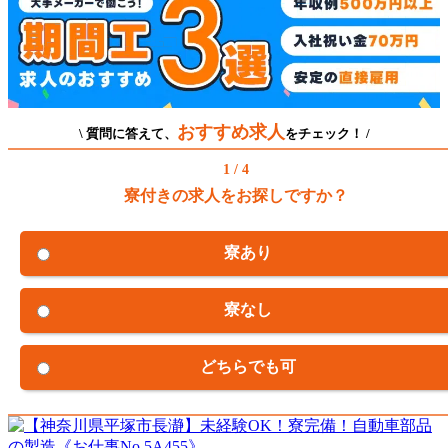
おすすめ求人
\ 質問に答えて、
をチェック！ /
1 / 4
寮付きの求人をお探しですか？
寮あり
寮なし
どちらでも可