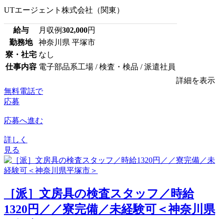
UTエージェント株式会社（関東）
給与
月収例
302,000
円
勤務地
神奈川県 平塚市
寮・社宅
なし
仕事内容
電子部品系工場 / 検査・検品 / 派遣社員
詳細を表示
無料電話で
応募
応募へ進む
詳しく
見る
［派］文房具の検査スタッフ／時給
1320円／／寮完備／未経験可＜神奈川県