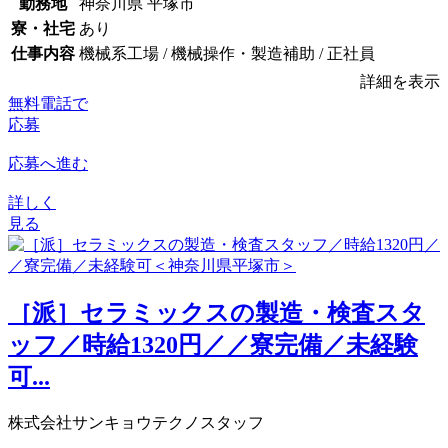
勤務地
神奈川県 平塚市
寮・社宅
あり
仕事内容
機械系工場 / 機械操作・製造補助 / 正社員
詳細を表示
無料電話で
応募
応募へ進む
詳しく
見る
［派］セラミックスの製造・検査スタ
ッフ／時給1320円／／寮完備／未経験
可...
株式会社サンキョウテクノスタッフ