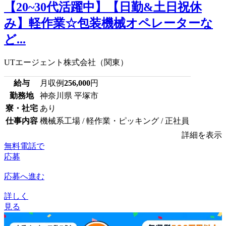
【20~30代活躍中】【日勤&土日祝休
み】軽作業☆包装機械オペレーターな
ど...
UTエージェント株式会社（関東）
給与
月収例
256,000
円
勤務地
神奈川県 平塚市
寮・社宅
あり
仕事内容
機械系工場 / 軽作業・ピッキング / 正社員
詳細を表示
無料電話で
応募
応募へ進む
詳しく
見る