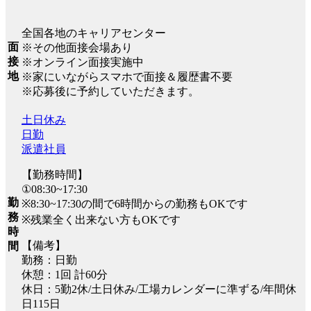
全国各地のキャリアセンター
面
※その他面接会場あり
接
※オンライン面接実施中
地
※家にいながらスマホで面接＆履歴書不要
※応募後に予約していただきます。
土日休み
日勤
派遣社員
【勤務時間】
①08:30~17:30
勤
※8:30~17:30の間で6時間からの勤務もOKです
務
※残業全く出来ない方もOKです
時
【備考】
間
勤務：日勤
休憩：1回 計60分
休日：5勤2休/土日休み/工場カレンダーに準ずる/年間休
日115日