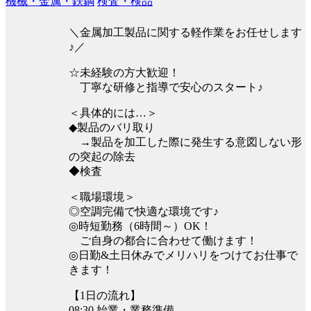
機械・金属・鉄鋼
検査・検品
＼金属加工製品に関する軽作業をお任せします
♪／
☆未経験の方大歓迎！
丁寧な研修と指導で安心のスタート♪
＜具体的には…＞
◆製品のバリ取り
→製品を加工した際に発生する意図しない形
の突起の除去
◆検査
＜職場環境＞
◎空調完備で快適な環境です♪
◎時短勤務（6時間～）OK！
ご自身の都合に合わせて働けます！
◎日勤&土日休みでメリハリをつけてお仕事で
きます！
【1日の流れ】
08:30 始業・業務準備