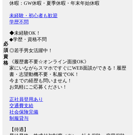
休暇：GW休暇・夏季休暇・年末年始休暇
未経験・初心者も歓迎
学歴不問
◆未経験OK！
◆学歴・資格不問
必
須
◎若手男女活躍中！
資
《履歴書不要☆オンライン面接OK》
格
家にいながらスマホですぐにWEB面談ができる！履歴
書・志望動機不要・私服でOK！
今までの経歴も問いません！
お気軽にご応募ください！
正社員登用あり
交通費支給
社会保険完備
制服貸与
【待遇】