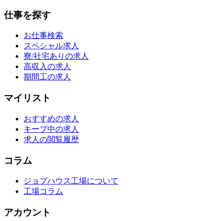
仕事を探す
お仕事検索
スペシャル求人
寮/社宅ありの求人
高収入の求人
期間工の求人
マイリスト
おすすめの求人
キープ中の求人
求人の閲覧履歴
コラム
ジョブハウス工場について
工場コラム
アカウント