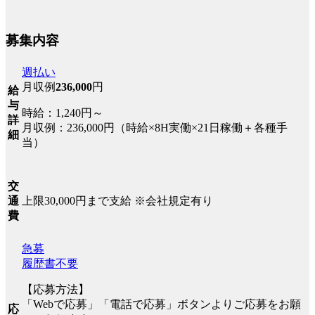
募集内容
週払い
月収例
236,000
円
給
与
時給：1,240円～
詳
月収例：236,000円（時給×8H実働×21日稼働＋各種手
細
当）
交
上限30,000円まで支給 ※会社規定有り
通
費
急募
履歴書不要
【応募方法】
「Webで応募」「電話で応募」ボタンよりご応募をお願
応