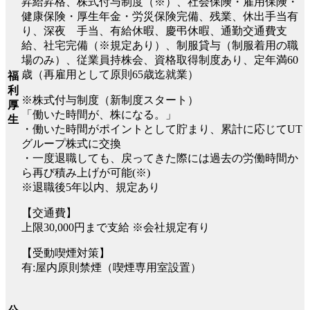
昇給昇格、株式付与制度（※）、社会保険・雇用保険・
健康保険・厚生年金・労災保険完備、残業、休出手当有
り、深夜 手当、有給休暇、慶弔休暇、通勤交通費支
給、社宅完備（※規定あり）、制服貸与（制服着用の職
場のみ）、従業員持株会、資格取得制度あり、定年満60
歳（再雇用として原則65歳迄就業）
福
利
※株式付与制度（新制度スタート）
厚
「働いた時間が、株になる。」
生
・働いた時間がポイントとして貯まり、累計に応じてUT
グループ株式に交換
・一度退職しても、戻ってきた際には過去の労働時間か
ら再び積み上げが可能(※)
※退職後5年以内、規定あり
【交通費】
上限30,000円まで支給 ※会社規定有り
【受動喫煙対策】
有:屋内原則禁煙（喫煙専用室設置）