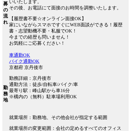
いいたします。
募
その後、お電話にて面接のお時間を調整いたします。
の
流
【履歴書不要☆オンライン面接OK】
れ
家にいながらスマホですぐにWEB面談ができる！履歴
書・志望動機不要・私服でOK！
今までの経歴も問いません！
お気軽にご応募ください！
車通勤OK
バイク通勤OK
京都府 京丹後市
勤務詳細：京丹後市
通勤方法：徒歩/自転車/バイク/車
勤
最寄り駅：峰山駅から車16分
務
※構内の（無料）駐車場利用OK
地
就業場所：勤務地、その他会社が指定する範囲
就業場所の変更範囲：会社の定めるすべてのオフィス