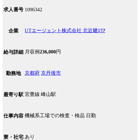
求人番号
1096342
UTエージェント株式会社 北近畿ｴﾘｱ
企業
月収例
236,000
円
給与詳細
京都府
京丹後市
勤務地
宮豊線 峰山駅
最寄り駅
機械系工場での検査・検品 日勤
仕事内容
あり
寮・社宅