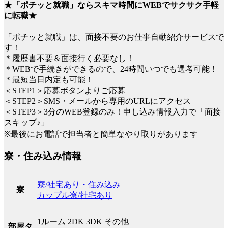
★「ポチッと就職」ならスキマ時間にWEBでサクサク手軽
に転職★
「ポチッと就職」は、面接不要のお仕事自動紹介サービスで
す！
＊履歴書不要＆面接行く必要なし！
＊WEBで手続きができるので、24時間いつでも選考可能！
＊最短当日内定も可能！
＜STEP1＞応募ボタンよりご応募
＜STEP2＞SMS・メールから専用のURLにアクセス
＜STEP3＞3分のWEB登録のみ！申し込み情報入力で「面接
スキップ♪」
※最後にお電話で担当者と簡単なやり取りがあります
寮・住み込み情報
寮/社宅あり・住み込み
寮
カップル寮/社宅あり
1ルーム 2DK 3DK その他
部屋タ