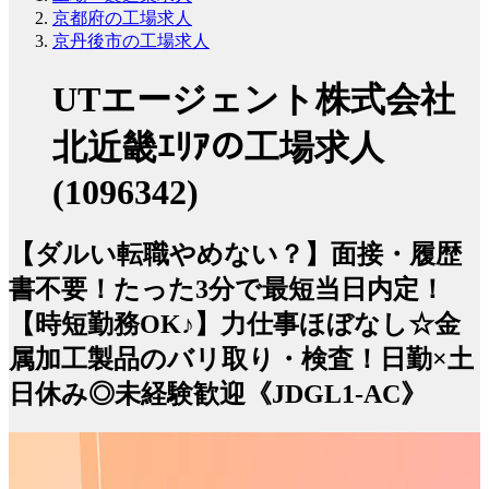
京都府の工場求人
京丹後市の工場求人
UTエージェント株式会社
北近畿ｴﾘｱの工場求人
(1096342)
【ダルい転職やめない？】面接・履歴
書不要！たった3分で最短当日内定！
【時短勤務OK♪】力仕事ほぼなし☆金
属加工製品のバリ取り・検査！日勤×土
日休み◎未経験歓迎《JDGL1-AC》