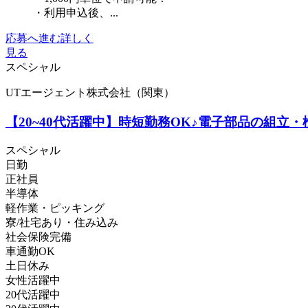
・利用申込後、...
応募へ進む
詳しく
見る
スペシャル
UTエージェント株式会社（関東）
【20~40代活躍中】時短勤務OK♪電子部品の組立
スペシャル
日勤
正社員
半導体
軽作業・ピッキング
寮/社宅あり・住み込み
社会保険完備
車通勤OK
土日休み
女性活躍中
20代活躍中