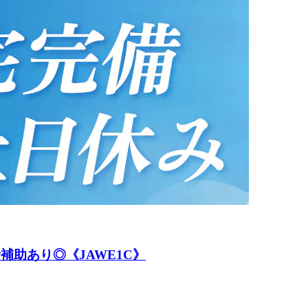
補助あり◎《JAWE1C》