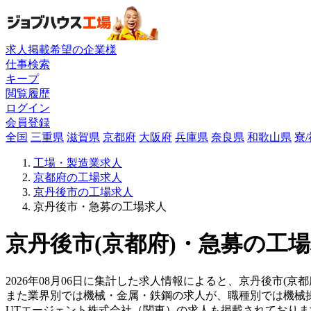
求人掲載希望の企業様
仕事検索
キープ
閲覧履歴
ログイン
会員登録
全国
三重県
滋賀県
京都府
大阪府
兵庫県
奈良県
和歌山県
寮
工場・製造業求人
京都府の工場求人
京丹後市の工場求人
京丹後市・急募の工場求人
京丹後市(京都府)・急募の工場
2026年08月06日に集計した求人情報によると、京丹後市(京
また業界別では機械・金属・鉄鋼の求人が、職種別では機械
UTエージェント株式会社（関東）の求人も掲載されており