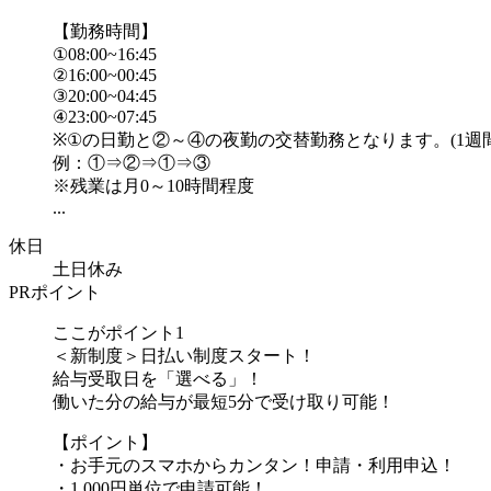
【勤務時間】
①08:00~16:45
②16:00~00:45
③20:00~04:45
④23:00~07:45
※①の日勤と②～④の夜勤の交替勤務となります。(1週
例：①⇒②⇒①⇒③
※残業は月0～10時間程度
...
休日
土日休み
PRポイント
ここがポイント1
＜新制度＞日払い制度スタート！
給与受取日を「選べる」！
働いた分の給与が最短5分で受け取り可能！
【ポイント】
・お手元のスマホからカンタン！申請・利用申込！
・1,000円単位で申請可能！