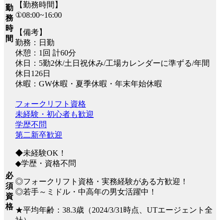
【勤務時間】
勤
①08:00~16:00
務
時
【備考】
間
勤務：日勤
休憩：1回 計60分
休日：5勤2休/土日祝休み/工場カレンダーに準ずる/年間
休日126日
休暇：GW休暇・夏季休暇・年末年始休暇
フォークリフト資格
未経験・初心者も歓迎
学歴不問
第二新卒歓迎
◆未経験OK！
◆学歴・資格不問
必
◎フォークリフト資格・実務経験がある方歓迎！
須
◎若手～ミドル・中高年の男女活躍中！
資
格
★平均年齢：38.3歳（2024/3/31時点、UTエージェント全