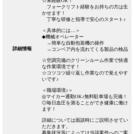
☆未経験OK！
フォークリフト経験をお持ちの方は生
かせます！
丁寧な研修と指導で安心のスタート♪
＜具体的には…＞
◆機械オペレーター
→簡単な自動包装機の操作
詳細情報
→コンベア内を流れてくる製品の検品
☆空調完備のクリーンルーム作業で快適
な作業環境です！
☆コツコツ繰り返し作業なので覚えやす
いです♪
＜職場環境♪＞
◎マイカー通勤OK♪無料駐車場も完備！
◎毎日血圧を測ることができ健康に働け
ます！
詳細については面談時にご説明させてい
ただきます。
募集状況等によっては当該案件へのご案