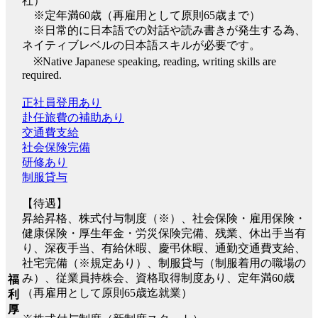
社）
※定年満60歳（再雇用として原則65歳まで）
※日常的に日本語での対話や読み書きが発生する為、
ネイティブレベルの日本語スキルが必要です。
※Native Japanese speaking, reading, writing skills are
required.
正社員登用あり
赴任旅費の補助あり
交通費支給
社会保険完備
研修あり
制服貸与
【待遇】
昇給昇格、株式付与制度（※）、社会保険・雇用保険・
健康保険・厚生年金・労災保険完備、残業、休出手当有
り、深夜手当、有給休暇、慶弔休暇、通勤交通費支給、
社宅完備（※規定あり）、制服貸与（制服着用の職場の
み）、従業員持株会、資格取得制度あり、定年満60歳
福
（再雇用として原則65歳迄就業）
利
厚