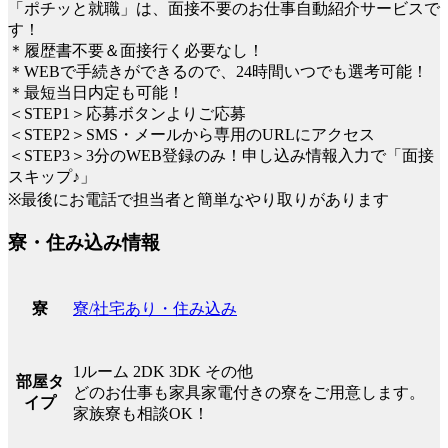
「ポチッと就職」は、面接不要のお仕事自動紹介サービスで
す！
＊履歴書不要＆面接行く必要なし！
＊WEBで手続きができるので、24時間いつでも選考可能！
＊最短当日内定も可能！
＜STEP1＞応募ボタンよりご応募
＜STEP2＞SMS・メールから専用のURLにアクセス
＜STEP3＞3分のWEB登録のみ！申し込み情報入力で「面接
スキップ♪」
※最後にお電話で担当者と簡単なやり取りがあります
寮・住み込み情報
寮/社宅あり・住み込み
寮
1ルーム 2DK 3DK その他
部屋タ
どのお仕事も家具家電付きの寮をご用意します。
イプ
家族寮も相談OK！