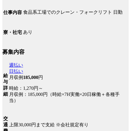
食品系工場でのクレーン・フォークリフト 日勤
仕事内容
あり
寮・社宅
募集内容
週払い
日払い
給
月収例
185,000
円
与
詳
時給：1,270円～
細
月収例：185,000円（時給×7H実働×20日稼働＋各種手
当）
交
上限30,000円まで支給 ※会社規定有り
通
費