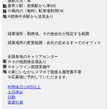
通勤方法：車
最寄り駅：碧南駅から車8分
勤
※構内の（無料）駐車場利用OK
務
※碧南中央駅から送迎あり
地
就業場所：勤務地、その他会社が指定する範囲
就業場所の変更範囲：会社の定めるすべてのオフィス
全国各地のキャリアセンター
面
※その他面接会場あり
接
※オンライン面接実施中
地
※家にいながらスマホで面接＆履歴書不要
※応募後に予約していただきます。
年間休日120日以上
土日休み
日勤
派遣社員