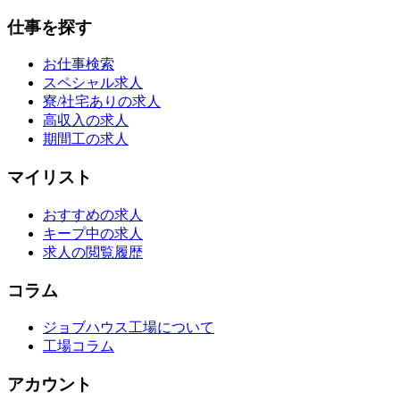
仕事を探す
お仕事検索
スペシャル求人
寮/社宅ありの求人
高収入の求人
期間工の求人
マイリスト
おすすめの求人
キープ中の求人
求人の閲覧履歴
コラム
ジョブハウス工場について
工場コラム
アカウント