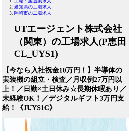
工場・製造業求人
愛知県の工場求人
岡崎市の工場求人
UTエージェント株式会社
（関東）の工場求人(P恵田
CL_UYS1)
【今なら入社祝金10万円！】半導体の
実装機の組立・検査／月収例27万円以
上！／日勤×土日休み☆長期休暇あり／
未経験OK！／デジタルギフト3万円支
給！《JUYS1C》