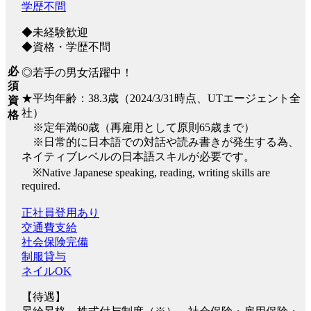
学歴不問
◆未経験歓迎
◆資格・学歴不問
必
◎若手の男女活躍中！
須
★平均年齢：38.3歳（2024/3/31時点、UTエージェント全
資
社）
格
※定年満60歳（再雇用として原則65歳まで）
※日常的に日本語での対話や読み書きが発生する為、
ネイティブレベルの日本語スキルが必要です。
※Native Japanese speaking, reading, writing skills are
required.
正社員登用あり
交通費支給
社会保険完備
制服貸与
ネイルOK
【待遇】