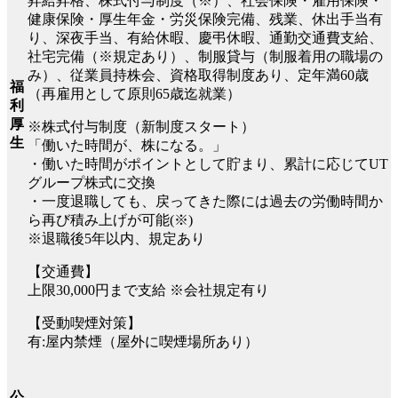
昇給昇格、株式付与制度（※）、社会保険・雇用保険・
健康保険・厚生年金・労災保険完備、残業、休出手当有
り、深夜手当、有給休暇、慶弔休暇、通勤交通費支給、
社宅完備（※規定あり）、制服貸与（制服着用の職場の
み）、従業員持株会、資格取得制度あり、定年満60歳
福
（再雇用として原則65歳迄就業）
利
厚
※株式付与制度（新制度スタート）
生
「働いた時間が、株になる。」
・働いた時間がポイントとして貯まり、累計に応じてUT
グループ株式に交換
・一度退職しても、戻ってきた際には過去の労働時間か
ら再び積み上げが可能(※)
※退職後5年以内、規定あり
【交通費】
上限30,000円まで支給 ※会社規定有り
【受動喫煙対策】
有:屋内禁煙（屋外に喫煙場所あり）
公