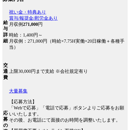
祝い金・特典あり
賞与/報奨金/慰労金あり
給
月収例
271,000
円
与
詳
時給：1,400円～
細
月収例：271,000円（時給×7.75H実働×20日稼働＋各種手
当）
交
上限30,000円まで支給 ※会社規定有り
通
費
大量募集
【応募方法】
「Webで応募」「電話で応募」ボタンよりご応募をお願
応
いいたします。
募
その後、お電話にて面接のお時間を調整いたします。
の