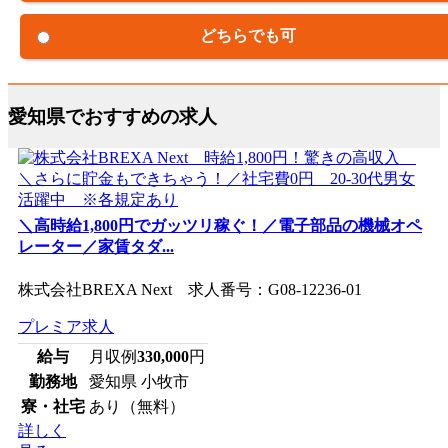
どちらでも可
愛知県でおすすめの求人
＼高時給1,800円でガッツリ稼ぐ！／電子部品の機械オペ
レーター／家賃タダ...
株式会社BREXA Next 求人番号：G08-12236-01
プレミア求人
給与
月収例
330,000
円
勤務地
愛知県 小牧市
寮・社宅
あり（無料）
詳しく