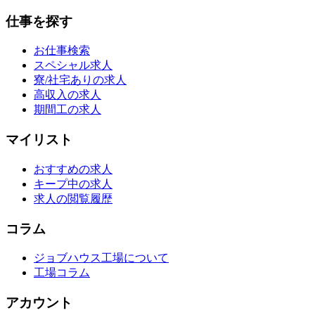
仕事を探す
お仕事検索
スペシャル求人
寮/社宅ありの求人
高収入の求人
期間工の求人
マイリスト
おすすめの求人
キープ中の求人
求人の閲覧履歴
コラム
ジョブハウス工場について
工場コラム
アカウント