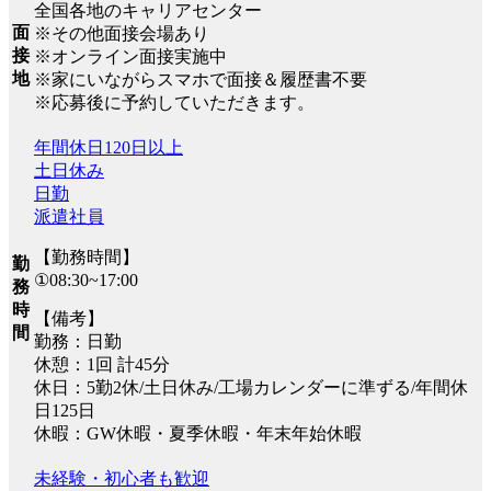
全国各地のキャリアセンター
面
※その他面接会場あり
接
※オンライン面接実施中
地
※家にいながらスマホで面接＆履歴書不要
※応募後に予約していただきます。
年間休日120日以上
土日休み
日勤
派遣社員
【勤務時間】
勤
①08:30~17:00
務
時
【備考】
間
勤務：日勤
休憩：1回 計45分
休日：5勤2休/土日休み/工場カレンダーに準ずる/年間休
日125日
休暇：GW休暇・夏季休暇・年末年始休暇
未経験・初心者も歓迎