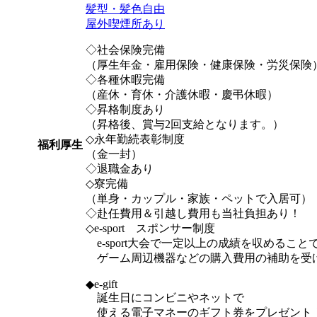
髪型・髪色自由
屋外喫煙所あり
◇社会保険完備
（厚生年金・雇用保険・健康保険・労災保険
◇各種休暇完備
（産休・育休・介護休暇・慶弔休暇）
◇昇格制度あり
（昇格後、賞与2回支給となります。）
◇永年勤続表彰制度
福利厚生
（金一封）
◇退職金あり
◇寮完備
（単身・カップル・家族・ペットで入居可）
◇赴任費用＆引越し費用も当社負担あり！
◇e-sport スポンサー制度
e-sport大会で一定以上の成績を収めること
ゲーム周辺機器などの購入費用の補助を受
◆e-gift
誕生日にコンビニやネットで
使える電子マネーのギフト券をプレゼント