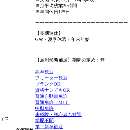
※月平均残業20時間
※年間休日125日
ーーーーーーーーーーーーーーーーーーーー
【長期連休】
GＷ・夏季休暇・年末年始
【雇用形態補足】期間の定め：無
高卒歓迎
フリーター歓迎
ブランクOK
資格ナシでもOK
普通自動車免許
普通免許（MT）
中型免許
未経験・初心者も歓迎
ィス
学歴不問
第二新卒歓迎