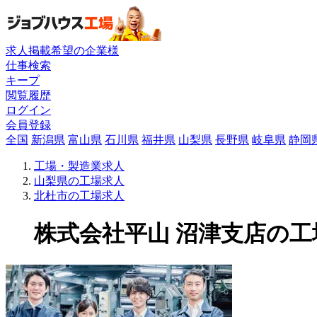
求人掲載希望の企業様
仕事検索
キープ
閲覧履歴
ログイン
会員登録
全国
新潟県
富山県
石川県
福井県
山梨県
長野県
岐阜県
静岡
工場・製造業求人
山梨県の工場求人
北杜市の工場求人
株式会社平山 沼津支店の工場求人