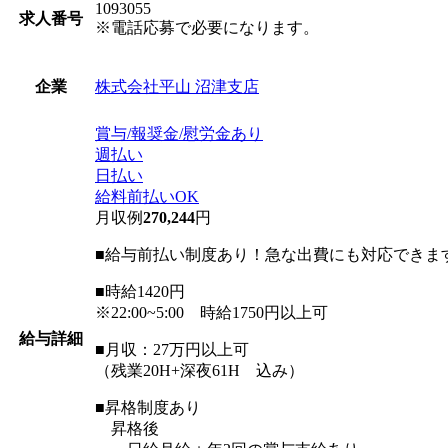
1093055
求人番号
※電話応募で必要になります。
株式会社平山 沼津支店
企業
賞与/報奨金/慰労金あり
週払い
日払い
給料前払いOK
月収例
270,244
円
■給与前払い制度あり！急な出費にも対応できま
■時給1420円
※22:00~5:00 時給1750円以上可
給与詳細
■月収：27万円以上可
（残業20H+深夜61H 込み）
■昇格制度あり
昇格後