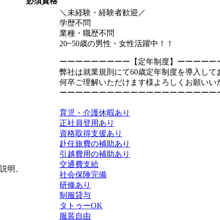
必須資格
＼未経験・経験者歓迎／
学歴不問
業種・職歴不問
20~50歳の男性・女性活躍中！！
ーーーーーーーーー【定年制度】ーーーーー
弊社は就業規則にて60歳定年制度を導入して
何卒ご理解いただけます様よろしくお願いい
ーーーーーーーーーーーーーーーーーーーー
育児・介護休暇あり
正社員登用あり
資格取得支援あり
赴任旅費の補助あり
引越費用の補助あり
交通費支給
説明、
社会保険完備
研修あり
制服貸与
タトゥーOK
服装自由