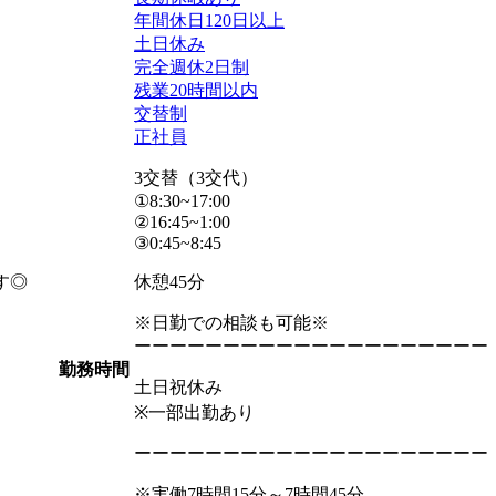
年間休日120日以上
土日休み
完全週休2日制
残業20時間以内
交替制
正社員
3交替（3交代）
①8:30~17:00
②16:45~1:00
③0:45~8:45
す◎
休憩45分
※日勤での相談も可能※
ーーーーーーーーーーーーーーーーーーーー
勤務時間
土日祝休み
※一部出勤あり
ーーーーーーーーーーーーーーーーーーーー
※実働7時間15分～7時間45分