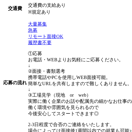
交通費の支給あり
交通費
※規定あり
大量募集
急募
リモート面接OK
履歴書不要
①応募
お電話・WEBよりお気軽にご応募ください。
↓
②面接・書類選考
携帯電話やPCを使用しWEB面接可能。
応募の流れ
簡単なURLを共有しますので難しくありません。
↓
③工場見学（現地 or web）
実際に働く企業のお話や配属先の細かなお仕事の
働く環境や雰囲気を見られるので
今後安心してスタートできます◎
2-3日程度で合否のご連絡をいたします。
場合によっては面接後1週間以内での就業も可能♪