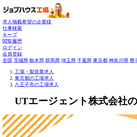
求人掲載希望の企業様
仕事検索
キープ
閲覧履歴
ログイン
会員登録
全国
茨城県
栃木県
群馬県
埼玉県
千葉県
東京都
神奈川県
寮
工場・製造業求人
東京都の工場求人
八王子市の工場求人
UTエージェント株式会社の工場