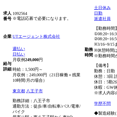
土日休み
日勤
求人
1092564
※電話応募で必要になります。
派遣社員
番号
【勤務時間
①08:20~16:3
UTエージェント株式会社
企業
②08:20~16:5
※3/16~9/
週払い
勤務
※休憩時間は
日払い
時間
※勤務時間
月収例
249,000
円
給与
【備考】
詳細
時給：1,500円～
勤務：日勤
月収例：249,000円（21日稼働＋残業
休憩：3回 計
10時間/月の場合）
休日：5勤2
休暇：GW
東京都
八王子市
※求人内容
勤務詳細：八王子市
学歴不問
通勤方法：徒歩/車/自転車/バス/電車/
バイク
◆製造経験(