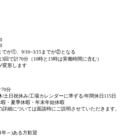
】
0
0
15までが①、9/16~3/15までが②となる
3回で計70分（10時と15時は実働時間に含む）
が変形します
70分
休/土日祝休み/工場カレンダーに準ずる/年間休日115日
休暇・夏季休暇・年末年始休暇
の詳細については面談時にご説明させていただきます。
1年～)ある方歓迎