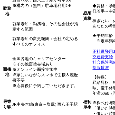
最寄り駅：西八王子駅から車8分
※構内の（無料）駐車場利用OK
◆資格・学
勤務
◎若手～中
必須
地
資格
稼ぎたい！
就業場所：勤務地、その他会社が指
あなたの希
定する範囲
★平均年齢：3
就業場所の変更範囲：会社の定める
※定年満6
すべてのオフィス
正社員登用
交通費支給
全国各地のキャリアセンター
社会保険完
※その他面接会場あり
制服貸与
面接
※オンライン面接実施中
地
※家にいながらスマホで面接＆履歴
【待遇】
書不要
昇給昇格、
※応募後に予約していただきます。
暇、慶弔休
年満60歳（
最寄
福利
※株式付与
JR中央本線(東京～塩尻) 西八王子駅
り駅
厚生
「働いた時
・働いた時