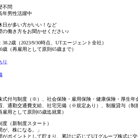
歴不問
高年男性活躍中
休日が多い方がいい！など
望の働き方をお聞かせください♪
8.2歳（2023/9/30時点、UTエージェント全社）
0歳（再雇用として原則65歳まで）
あり
備
株式付与制度（※）、社会保険・雇用保険・健康保険・厚生年
暇、通勤交通費支給、社宅完備（※規定あり）、制服貸与（制
再雇用として原則65歳迄就業）
制度（新制度スタート）
間が、株になる。」
間がポイントとして貯まり、累計に応じてUTグループ株式に交