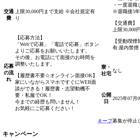
・一度退職
上限30,000円まで支給 ※会社規定有
※退職後5
交通
り
費
【交通費】
上限30,0
【応募方法】
【受動喫煙
「Webで応募」「電話で応募」ボタン
有:屋内禁
よりご応募をお願いいたします。
その後、お電話にて面接のお時間を
調整いたします。
応募
寮・
なし
の流
社宅
【履歴書不要☆オンライン面接OK】
れ
家にいながらスマホですぐにWEB面
談ができる！履歴書・志望動機不
公開
要・私服でOK！
2025年07月
日
今までの経歴も問いません！
お気軽にご応募ください！
キープ
募集が停止
キャンペーン