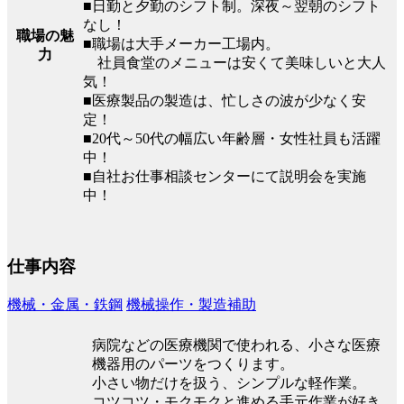
■日勤と夕勤のシフト制。深夜～翌朝のシフト
なし！
職場の魅
■職場は大手メーカー工場内。
力
社員食堂のメニューは安くて美味しいと大人
気！
■医療製品の製造は、忙しさの波が少なく安
定！
■20代～50代の幅広い年齢層・女性社員も活躍
中！
■自社お仕事相談センターにて説明会を実施
中！
仕事内容
機械・金属・鉄鋼
機械操作・製造補助
病院などの医療機関で使われる、小さな医療
機器用のパーツをつくります。
小さい物だけを扱う、シンプルな軽作業。
コツコツ・モクモクと進める手元作業が好き