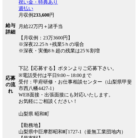
祝い金・特典あり
週払い
月収例
233,600
円
給与
月給22万円＋諸手当
詳細
【月収例：23万3600円】
※深夜22.25ｈ+残業5ｈの場合
※深夜・実働8ｈ超の残業は25％割増
下記【応募する】ボタンよりご応募下さい。
※電話受付は平日9:00～18:00まで
応募
受付：甲府研修・お仕事相談センター（山梨県甲斐
の流
市西八幡4427-1）
れ
WEB面接・出張面接にも対応いたします。
お気軽にご相談ください！
山梨県 昭和町
【勤務地】
山梨県中巨摩郡昭和町1727-1（釜無工業団地内）