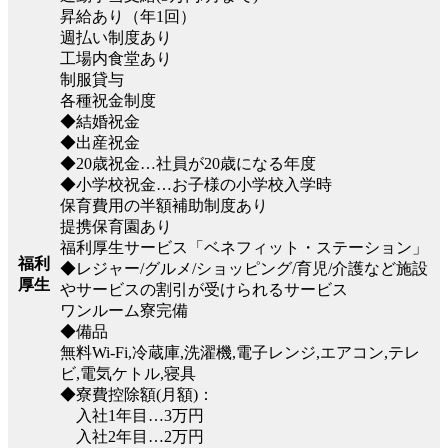
昇給あり（年1回）
週払い制度あり
工場内食堂あり
制服貸与
各種祝金制度
◆結婚祝金
◆出産祝金
◆20歳祝金…社員が20歳になる年度
◆小学校祝金…お子様の小学校入学時
保育費用の半額補助制度あり
提携保育園あり
福利厚生サービス「ベネフィット・ステーション」
福利
◆レジャー/グルメ/ショッピング/育児/介護など施設
厚生
やサービスの割引が受けられるサービス
ワンルーム寮完備
◆備品
無料Wi-Fi,冷蔵庫,洗濯機,電子レンジ,エアコン,テレ
ビ,電気ケトル,寝具
◆寮費控除額(月額)：
入社1年目…3万円
入社2年目…2万円