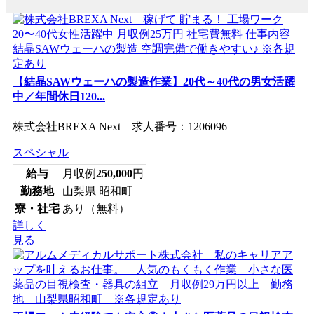
【結晶SAWウェーハの製造作業】20代～40代の男女活躍
中／年間休日120...
株式会社BREXA Next 求人番号：1206096
スペシャル
給与
月収例
250,000
円
勤務地
山梨県 昭和町
寮・社宅
あり（無料）
詳しく
見る