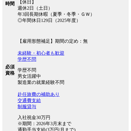
【休日】
時間
週休2日（土日）
年3回長期休暇（夏季・冬季・ＧＷ）
◎年間休日129日（2025年度）
【雇用形態補足】期間の定め：無
未経験・初心者も歓迎
学歴不問
必須
学歴不問
資格
男女活躍中
製造業の就業経験不問
赴任旅費の補助あり
交通費支給
制服貸与
入社祝金30万円
※期間：2026年3月末まで
通勤手当支給(3万円/月まで)