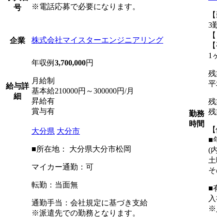
※電話応募で必要になります。
号
【
3
【
株式会社マイスターエンジニアリング
企業
【
1
年収例
3,700,000
円
残
月給制
平
給与詳
基本給210000円～300000円/月
細
昇給有
残
賞与有
残
勤務
時間
【
大分県
大分市
■
■所在地： 大分県大分市松岡
(
土
マイカー通勤：可
そ
転勤：当面無
■
入
通勤手当：会社規定に基づき支給
※
※派遣先での勤務となります。