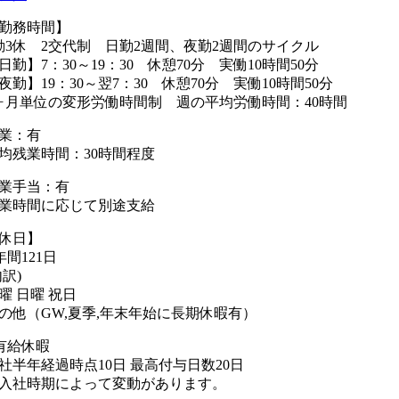
勤務時間】
勤3休 2交代制 日勤2週間、夜勤2週間のサイクル
日勤】7：30～19：30 休憩70分 実働10時間50分
夜勤】19：30～翌7：30 休憩70分 実働10時間50分
ヶ月単位の変形労働時間制 週の平均労働時間：40時間
業：有
均残業時間：30時間程度
業手当：有
業時間に応じて別途支給
休日】
年間121日
内訳)
曜 日曜 祝日
の他（GW,夏季,年末年始に長期休暇有）
有給休暇
社半年経過時点10日 最高付与日数20日
入社時期によって変動があります。