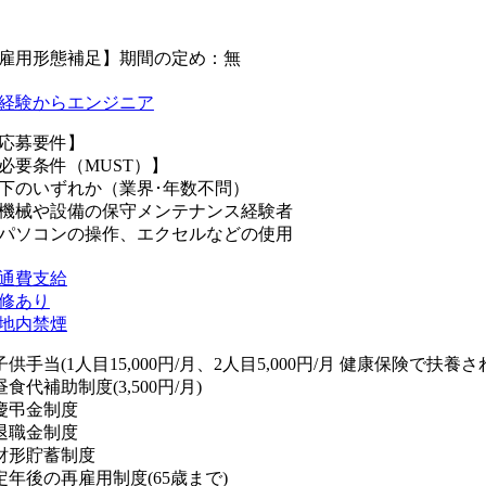
雇用形態補足】期間の定め：無
経験からエンジニア
応募要件】
必要条件（MUST）】
下のいずれか（業界･年数不問）
機械や設備の保守メンテナンス経験者
パソコンの操作、エクセルなどの使用
通費支給
修あり
地内禁煙
子供手当(1人目15,000円/月、2人目5,000円/月 健康保険で扶
昼食代補助制度(3,500円/月)
慶弔金制度
退職金制度
財形貯蓄制度
定年後の再雇用制度(65歳まで)