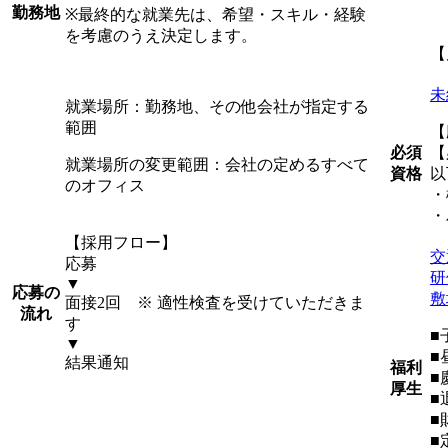
勤務地
※最終的な就業先は、希望・スキル・経験
を考慮のうえ決定します。
【
未
就業場所：勤務地、その他会社が指定する
範囲
【
必須
【
就業場所の変更範囲：会社の定めるすべて
資格
以
のオフィス
・
・
【採用フロー】
交
応募
研
▼
応募の
敷
面接2回 ※ 適性検査を受けていただきま
流れ
す
■
▼
■
結果通知
福利
■
厚生
■
■
■