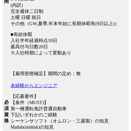
間
(内訳)
完全週休二日制
土曜 日曜 祝日
その他（GW,夏季,年末年始に長期休暇有(9日以上)）
■有給休暇
入社半年経過時点10日
最高付与日数20日
※入社時期によって変動あり
【雇用形態補足】期間の定め：無
未経験からエンジニア
【応募要件】
必
【条件（MUST)】
須
第一種運転免許普通自動車
資
下記いずれかのご経験
格
シーケンサソフト（オムロン・三菱製）の知見
Matlab(simlink)の知見