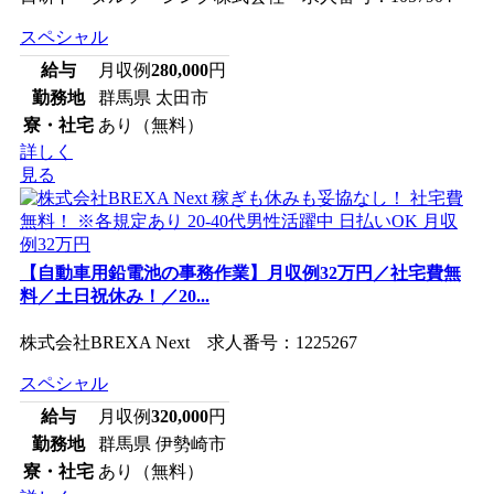
スペシャル
給与
月収例
280,000
円
勤務地
群馬県 太田市
寮・社宅
あり（無料）
詳しく
見る
【自動車用鉛電池の事務作業】月収例32万円／社宅費無
料／土日祝休み！／20...
株式会社BREXA Next 求人番号：1225267
スペシャル
給与
月収例
320,000
円
勤務地
群馬県 伊勢崎市
寮・社宅
あり（無料）