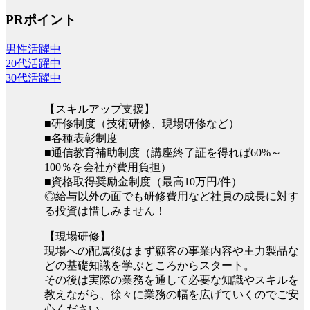
PRポイント
男性活躍中
20代活躍中
30代活躍中
【スキルアップ支援】
■研修制度（技術研修、現場研修など）
■各種表彰制度
■通信教育補助制度（講座終了証を得れば60%～
100％を会社が費用負担）
■資格取得奨励金制度（最高10万円/件）
◎給与以外の面でも研修費用など社員の成長に対す
る投資は惜しみません！
【現場研修】
現場への配属後はまず顧客の事業内容や主力製品な
どの基礎知識を学ぶところからスタート。
その後は実際の業務を通して必要な知識やスキルを
教えながら、徐々に業務の幅を広げていくのでご安
心ください。