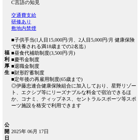
C言語の知見
交通費支給
研修あり
敷地内禁煙
■子供手当(1人目15,000円/月、2人目5,000円/月 健康保険
で扶養される満18歳までの2名迄）
福
■昼食代補助制度(3,500円/月)
利
■慶弔金制度
厚
■退職金制度
生
■財形貯蓄制度
■定年後の再雇用制度(65歳まで)
◎伊藤忠連合健康保険組合に加入しており、星野リゾー
ト、エクシブ等にリーズナブルな料金で宿泊できるほ
か、コナミ、ティップネス、セントラルスポーツ等スポ
ーツ施設を格安で利用できます
公
2025年 06月 17日
開
日