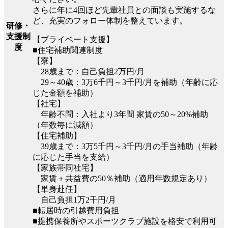
さらに年に4回ほど先輩社員との面談も実施するな
ど、充実のフォロー体制を整えています。
研修・
支援制
【プライベート支援】
度
■住宅補助関連制度
【寮】
28歳まで：自己負担2万円/月
29～40歳：3万6千円～3千円/月を補助（年齢に応
じた金額を補助）
【社宅】
年齢不問：入社より3年間 家賃の50～20%補助
（年数毎に減額）
【住宅補助】
39歳まで：3万5千円～3千円/月の手当補助（年齢
に応じた手当を支給）
【家族帯同社宅】
家賃＋共益費の50％補助（適用年数規定あり）
【単身赴任】
自己負担1万2千円/月
■転居時の引越費用負担
■提携保養所やスポーツクラブ施設を格安で利用可