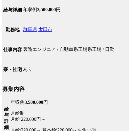
年収例
3,500,000
円
給与詳細
群馬県
太田市
勤務地
製造エンジニア / 自動車系工場系工場 / 日勤
仕事内容
あり
寮・社宅
募集内容
年収例
3,500,000
円
給
月給制
与
月給 220,000円～
詳
細
月給\220,000～ 基本給\220,000～を含む/月