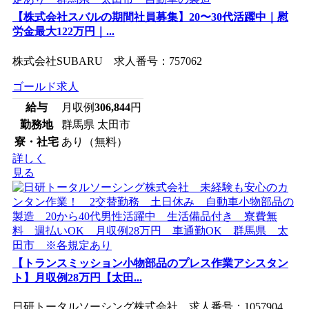
【株式会社スバルの期間社員募集】20〜30代活躍中｜慰
労金最大122万円｜...
株式会社SUBARU 求人番号：757062
ゴールド求人
給与
月収例
306,844
円
勤務地
群馬県 太田市
寮・社宅
あり（無料）
詳しく
見る
【トランスミッション小物部品のプレス作業アシスタン
ト】月収例28万円【太田...
日研トータルソーシング株式会社 求人番号：1057904