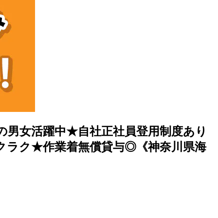
での男女活躍中★自社正社員登用制度あり
クラク★作業着無償貸与◎《神奈川県海