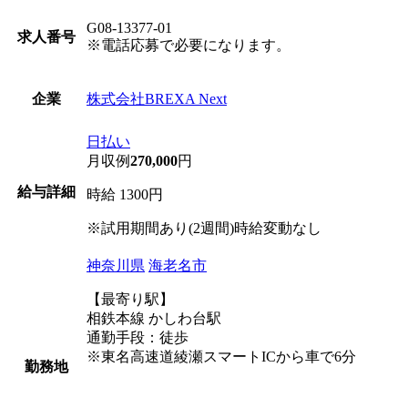
G08-13377-01
求人番号
※電話応募で必要になります。
株式会社BREXA Next
企業
日払い
月収例
270,000
円
給与詳細
時給 1300円
※試用期間あり(2週間)時給変動なし
神奈川県
海老名市
【最寄り駅】
相鉄本線 かしわ台駅
通勤手段：徒歩
※東名高速道綾瀬スマートICから車で6分
勤務地