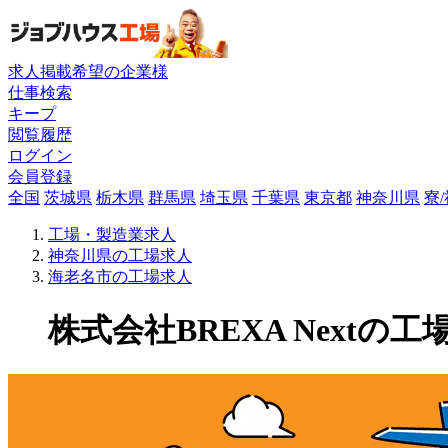
求人掲載希望の企業様
仕事検索
キープ
閲覧履歴
ログイン
会員登録
全国
茨城県
栃木県
群馬県
埼玉県
千葉県
東京都
神奈川県
寮
工場・製造業求人
神奈川県の工場求人
海老名市の工場求人
株式会社BREXA Nextの工場求