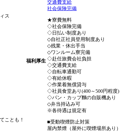
交通費支給
社会保険完備
ィス
★寮費無料
◇社会保険完備
◇日払い制度あり
◇自社正社員登用制度あり
◇残業・休出手当
◇ワンルーム寮完備
◇赴任旅費会社負担
福利厚生
◇交通費支給
◇自転車通勤可
◇有給休暇
◇作業着無償貸与
◇社員食堂あり(400～500円程度)
◇パン・カップ麵の自販機あり
◇弁当持込み可
※各待遇は規定有
てことも！
■受動喫煙防止対策
屋内禁煙（屋外に喫煙場所あり）