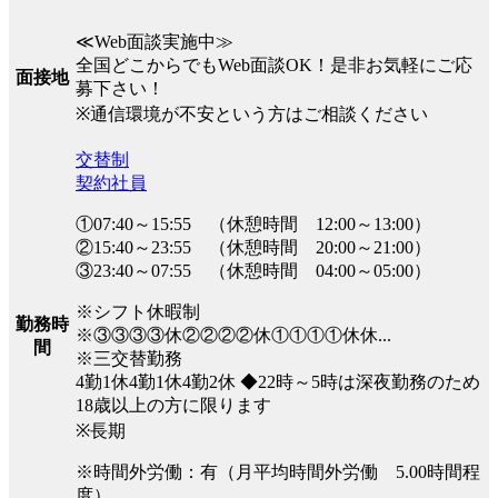
≪Web面談実施中≫
全国どこからでもWeb面談OK！是非お気軽にご応
面接地
募下さい！
※通信環境が不安という方はご相談ください
交替制
契約社員
①07:40～15:55 （休憩時間 12:00～13:00）
②15:40～23:55 （休憩時間 20:00～21:00）
③23:40～07:55 （休憩時間 04:00～05:00）
※シフト休暇制
勤務時
※③③③③休②②②②休①①①①休休...
間
※三交替勤務
4勤1休4勤1休4勤2休 ◆22時～5時は深夜勤務のため
18歳以上の方に限ります
※長期
※時間外労働：有（月平均時間外労働 5.00時間程
度）