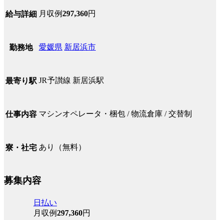
月収例
297,360
円
給与詳細
愛媛県
新居浜市
勤務地
JR予讃線 新居浜駅
最寄り駅
マシンオペレータ・梱包 / 物流倉庫 / 交替制
仕事内容
あり（無料）
寮・社宅
募集内容
日払い
月収例
297,360
円