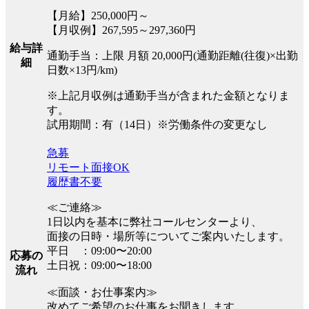
【月給】250,000円～
【月収例】267,595～297,360円
給与詳
通勤手当：上限 月額 20,000円(通勤距離(往復)×出勤
細
日数×13円/km)
※上記月収例は通勤手当が含まれた金額となりま
す。
試用期間：有（14日）※労働条件の変更なし
急募
リモート面接OK
履歴書不要
≪ご連絡≫
1日以内を基本に弊社コールセンターより、
面接の日時・場所等についてご案内いたします。
平日 ：09:00〜20:00
応募の
土日祝：09:00〜18:00
流れ
≪面談・お仕事案内≫
改めてご希望のお仕事をお聞きします。