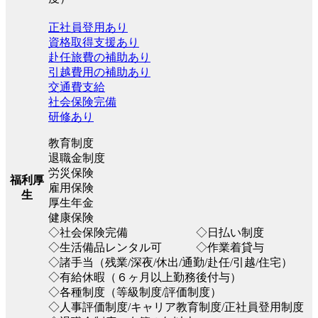
正社員登用あり
資格取得支援あり
赴任旅費の補助あり
引越費用の補助あり
交通費支給
社会保険完備
研修あり
教育制度
退職金制度
労災保険
福利厚
雇用保険
生
厚生年金
健康保険
◇社会保険完備 ◇日払い制度
◇生活備品レンタル可 ◇作業着貸与
◇諸手当（残業/深夜/休出/通勤/赴任/引越/住宅）
◇有給休暇（６ヶ月以上勤務後付与）
◇各種制度（等級制度/評価制度）
◇人事評価制度/キャリア教育制度/正社員登用制度