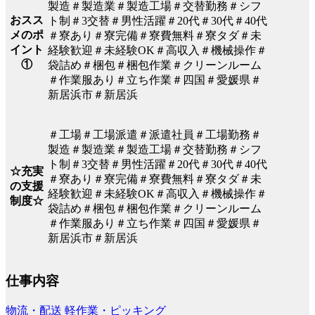
製造＃製造業＃製造工場＃交替勤務＃シフ
おスス
ト制＃3交替＃男性活躍＃20代＃30代＃40代
メのポ
＃寮あり＃寮完備＃寮費無料＃寮タダ＃未
イント
経験歓迎＃未経験OK＃高収入＃機械操作＃
①
袋詰め＃梱包＃梱包作業＃クリーンルーム
＃作業服あり＃立ち作業＃四国＃愛媛県＃
新居浜市＃新居浜
＃工場＃工場派遣＃派遣社員＃工場勤務＃
製造＃製造業＃製造工場＃交替勤務＃シフ
ト制＃3交替＃男性活躍＃20代＃30代＃40代
☆充実
＃寮あり＃寮完備＃寮費無料＃寮タダ＃未
の支援
経験歓迎＃未経験OK＃高収入＃機械操作＃
制度☆
袋詰め＃梱包＃梱包作業＃クリーンルーム
＃作業服あり＃立ち作業＃四国＃愛媛県＃
新居浜市＃新居浜
仕事内容
物流・配送
軽作業・ピッキング