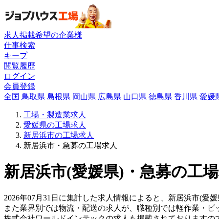
求人掲載希望の企業様
仕事検索
キープ
閲覧履歴
ログイン
会員登録
全国
鳥取県
島根県
岡山県
広島県
山口県
徳島県
香川県
愛媛
工場・製造業求人
愛媛県の工場求人
新居浜市の工場求人
新居浜市・急募の工場求人
新居浜市(愛媛県)・急募の工場
2026年07月31日に集計した求人情報によると、新居浜市(愛
また業界別では物流・配送の求人が、職種別では軽作業・ピ
株式会社ワールドインテックの求人も掲載されておりますの