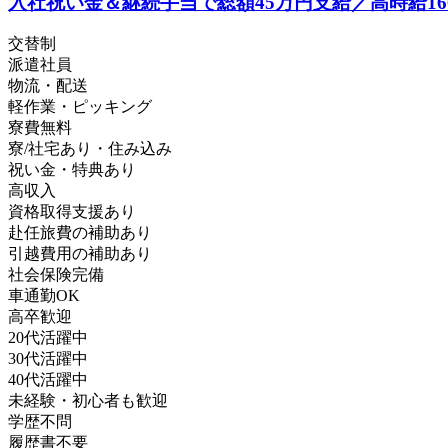
入社祝い金＆継続手当で総額45万円支給／高時給1
交替制
派遣社員
物流・配送
軽作業・ピッキング
寮費無料
寮/社宅あり・住み込み
祝い金・特典あり
高収入
資格取得支援あり
赴任旅費の補助あり
引越費用の補助あり
社会保険完備
車通勤OK
高卒歓迎
20代活躍中
30代活躍中
40代活躍中
未経験・初心者も歓迎
学歴不問
履歴書不要