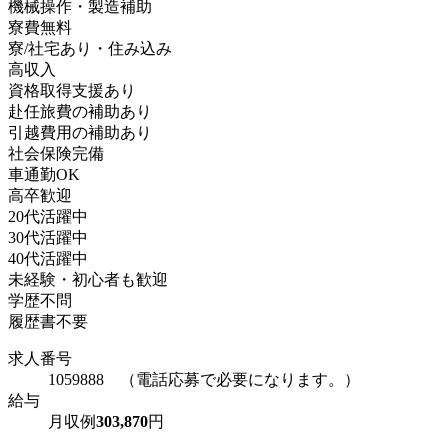
機械操作・製造補助
寮費無料
寮/社宅あり・住み込み
高収入
資格取得支援あり
赴任旅費の補助あり
引越費用の補助あり
社会保険完備
車通勤OK
高卒歓迎
20代活躍中
30代活躍中
40代活躍中
未経験・初心者も歓迎
学歴不問
履歴書不要
求人番号
1059888 （電話応募で必要になります。）
給与
月収例
303,870
円