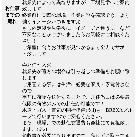
就業先によって異なりますが、工場見学へご案内
お仕事
致します！
までの
終業前に実際の職場、作業内容を確認でき、より
流れ
働くイメージがつきますよ！
もし内定後や見学後に「イメージと違う…」など
不安なことがございましたらお気軽にご相談くだ
さい！
ご希望に合うお仕事が見つかるまで全力でサポー
ト致します！
④赴任〜入寮
就業先が遠方の場合は引っ越しの準備をお願い致
します！
ご用意する寮には生活に必要な家具・家電付きな
ので、
事前に荷物を送付することで、赴任当日は必要最
低限の荷物のみでの赴任が可能です！
水道・ガス・電気の開栓準備(※1)も、BREXAグル
ープで行いますのでご安心ください。
また、現場までの赴任交通費も会社にて負担致し
ます。(※2)
領収書が必要になりますので、忘れずに取ってき