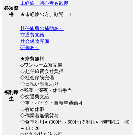
未経験・初心者も歓迎
必須資
★未経験の方、歓迎！！
格
赴任旅費の補助あり
交通費支給
社会保険完備
研修あり
★寮費無料
◇ワンルーム寮完備
◇赴任旅費会社負担
◇社会保険完備
◇日払い制度あり
◇残業・深夜・休出手当
福利厚
◇交通費支給
生
◇車・バイク・自転車通勤可
◇有給休暇
◇作業着無償貸与
◇食堂利用可(300円～600円)※利用可能時間12：40
～13：20
◇お弁当持ち込み可