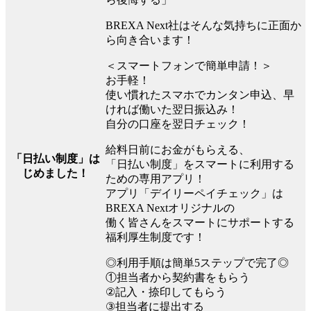
BREXA Next社はそんな気持ちに正面か
ら向き合います！
＜スマートフォンで簡単申請！＞
お手軽！
使い慣れたスマホでカンタン申込、早
ければ働いた翌日振込み！
自分の口座を翌日チェック！
給料日前にお金がもらえる、
「日払い制度」は
「日払い制度」をスマートに利用する
じめました！
ための専用アプリ！
アプリ「デイリーペイチェック」は
BREXA Nextオリジナルの
働く皆さんをスマートにサポートする
福利厚生制度です！
◎利用手順は簡単5ステップで完了◎
①担当者から契約書をもらう
②記入・捺印してもらう
③担当者に提出する