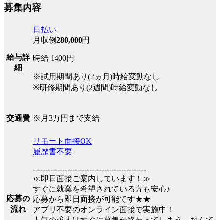
募集内容
日払い
月収例
280,000
円
給与詳
時給 1400円
細
※試用期間あり(2ヵ月)時給変動なし
※研修期間あり(2週間)時給変動なし
※月3万円まで支給
交通費
リモート面接OK
履歴書不要
----------------------------------------------
≪即日面接ご案内しています！≫
すぐに就業を希望されている方も安心♪
応募の
応募から即日面接が可能です★★
流れ
アプリ不要のオンライン面接で実施中！
人気の求人はすぐに募集が終わってしまう…なんて