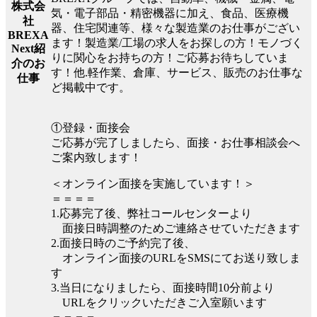
株式会
気・電子部品・精密機器に加え、食品、医療機
社
器、住宅関連等、様々な製造業のお仕事がござい
BREXA
ます！製造業/工場の求人をお探しの方！モノづく
Next紹
りに関心をお持ちの方！ご応募お待ちしていま
介のお
す！他.軽作業、倉庫、サービス、販売のお仕事な
仕事
ど掲載中です。
①登録・面接会
ご応募が完了しましたら、面接・お仕事相談会へ
ご案内致します！
＜オンライン面接を実施しています！＞
＝＝＝＝
1.応募完了後、弊社コールセンターより
面接日時調整のためご連絡させていただきます
2.面接日時のご予約完了後、
オンライン面接のURLをSMSにてお送り致しま
す
3.当日になりましたら、面接時間10分前より
URLをクリックいただきご入室願います