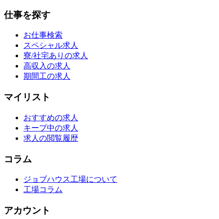
仕事を探す
お仕事検索
スペシャル求人
寮/社宅ありの求人
高収入の求人
期間工の求人
マイリスト
おすすめの求人
キープ中の求人
求人の閲覧履歴
コラム
ジョブハウス工場について
工場コラム
アカウント