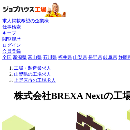
求人掲載希望の企業様
仕事検索
キープ
閲覧履歴
ログイン
会員登録
全国
新潟県
富山県
石川県
福井県
山梨県
長野県
岐阜県
静岡
工場・製造業求人
山梨県の工場求人
上野原市の工場求人
株式会社BREXA Nextの工場求人