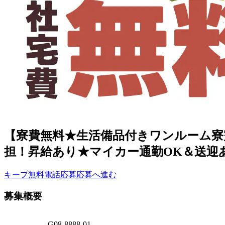
【寮費無料★生活備品付きワンルーム寮
担！昇給あり★マイカー通勤OK＆送迎
キープ
無料電話応募
応募へ進む
募集概要
G08-8888-01