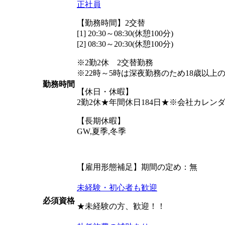
正社員
【勤務時間】2交替
[1] 20:30～08:30(休憩100分)
[2] 08:30～20:30(休憩100分)
※2勤2休 2交替勤務
※22時～5時は深夜勤務のため18歳以上
勤務時間
【休日・休暇】
2勤2休★年間休日184日★※会社カレ
【長期休暇】
GW,夏季,冬季
【雇用形態補足】期間の定め：無
未経験・初心者も歓迎
必須資格
★未経験の方、歓迎！！