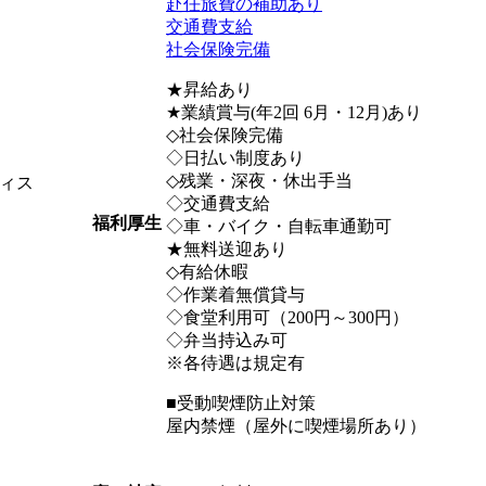
赴任旅費の補助あり
交通費支給
社会保険完備
★昇給あり
★業績賞与(年2回 6月・12月)あり
◇社会保険完備
◇日払い制度あり
◇残業・深夜・休出手当
ィス
◇交通費支給
福利厚生
◇車・バイク・自転車通勤可
★無料送迎あり
◇有給休暇
◇作業着無償貸与
◇食堂利用可（200円～300円）
◇弁当持込み可
※各待遇は規定有
■受動喫煙防止対策
屋内禁煙（屋外に喫煙場所あり）