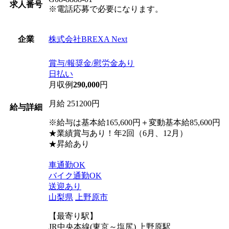
求人番号
※電話応募で必要になります。
株式会社BREXA Next
企業
賞与/報奨金/慰労金あり
日払い
月収例
290,000
円
月給 251200円
給与詳細
※給与は基本給165,600円＋変動基本給85,600円
★業績賞与あり！年2回（6月、12月）
★昇給あり
車通勤OK
バイク通勤OK
送迎あり
山梨県
上野原市
【最寄り駅】
JR中央本線(東京～塩尻) 上野原駅