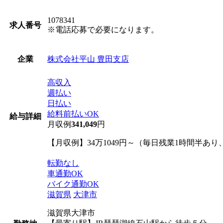
1078341
求人番号
※電話応募で必要になります。
株式会社平山 豊田支店
企業
高収入
週払い
日払い
給料前払いOK
給与詳細
月収例
341,049
円
【月収例】34万1049円～（毎日残業1時間半あ
転勤なし
車通勤OK
バイク通勤OK
滋賀県
大津市
滋賀県大津市