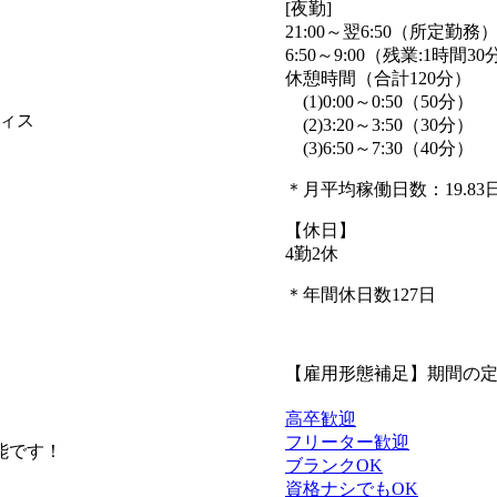
[夜勤]
21:00～翌6:50（所定勤務
6:50～9:00（残業:1時間30
休憩時間（合計120分）
(1)0:00～0:50（50分）
ィス
(2)3:20～3:50（30分）
(3)6:50～7:30（40分）
＊月平均稼働日数：19.83
【休日】
4勤2休
＊年間休日数127日
【雇用形態補足】期間の
高卒歓迎
フリーター歓迎
能です！
ブランクOK
資格ナシでもOK