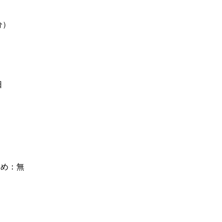
）
分）
日
定め：無