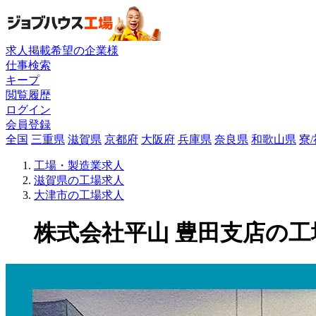
求人掲載希望の企業様
仕事検索
キープ
閲覧履歴
ログイン
会員登録
全国
三重県
滋賀県
京都府
大阪府
兵庫県
奈良県
和歌山県
寮
工場・製造業求人
滋賀県の工場求人
大津市の工場求人
株式会社平山 豊田支店の工場求人