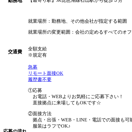
【最寄り駅】JR琵琶湖線石山駅から徒歩５分
勤務地
就業場所：勤務地、その他会社が指定する範囲
就業場所の変更範囲：会社の定めるすべてのオフ
全額支給
交通費
※規定有
急募
リモート面接OK
履歴書不要
①応募
お電話・WEBよりお気軽にご応募下さい！
直接拠点に来場してもOKです☆
②面接方法
拠点・出張・WEB・LINE・電話での面接も可
服装はラフでOK♪
応募の流れ