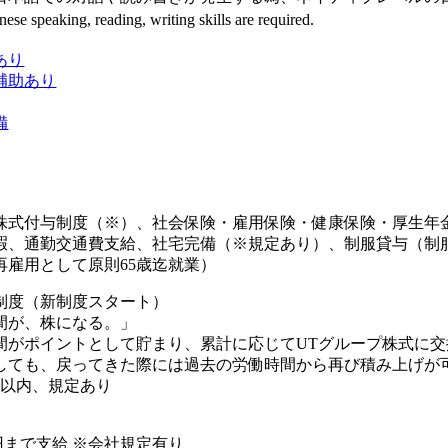
ese speaking, reading, writing skills are required.
あり
補助あり
備
株式付与制度（※）、社会保険・雇用保険・健康保険・厚生年
暇、通勤交通費支給、社宅完備（※規定あり）、制服貸与（制
再雇用として原則65歳迄就業）
制度（新制度スタート）
間が、株になる。」
間がポイントとして貯まり、累計に応じてUTグループ株式に交
しても、戻ってきた際には過去の労働時間から再び積み上げが可
年以内、規定あり
00円まで支給 ※会社規定有り