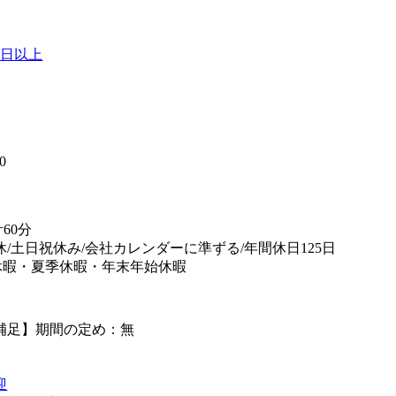
0日以上
】
0
60分
休/土日祝休み/会社カレンダーに準ずる/年間休日125日
休暇・夏季休暇・年末年始休暇
補足】期間の定め：無
迎