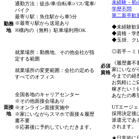
未経験・初
通勤方法：徒歩/車/自転車/バス/電車/
学歴不問
バイク
第二新卒歓
最寄り駅：魚住駅から車5分
※最寄り駅から送迎あり
勤務
◆未経験歓
※構内の（無料）駐車場利用OK
地
◆資格・学
◆玉掛、ク
◎若手～ミ
就業場所：勤務地、その他会社が指
定する範囲
《履歴書不
必須
家にいなが
就業場所の変更範囲：会社の定める
資格
今までの経
すべてのオフィス
お気軽にご
稼ぎたい！
全国各地のキャリアセンター
あなたの希
※その他面接会場あり
UTエージ
面接
※オンライン面接実施中
採用決定後
地
※家にいながらスマホで面接＆履歴
派遣元であ
書不要
されます。
※応募後に予約していただきます。
★日常的に