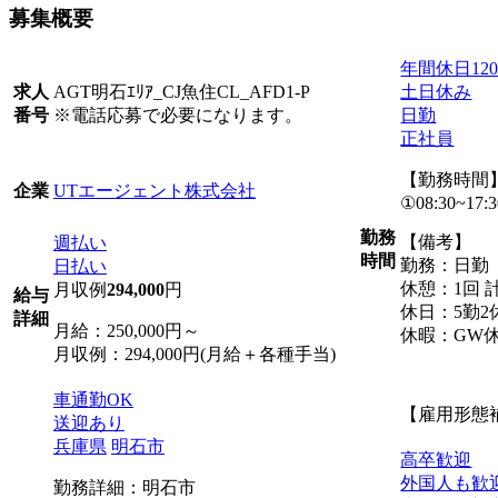
募集概要
年間休日12
AGT明石ｴﾘｱ_CJ魚住CL_AFD1-P
土日休み
求人
※電話応募で必要になります。
日勤
番号
正社員
【勤務時間
UTエージェント株式会社
企業
①08:30~17:3
勤務
【備考】
週払い
時間
勤務：日勤
日払い
休憩：1回 計
月収例
294,000
円
給与
休日：5勤2
詳細
月給：250,000円～
休暇：GW
月収例：294,000円(月給＋各種手当)
車通勤OK
【雇用形態
送迎あり
兵庫県
明石市
高卒歓迎
外国人も歓
勤務詳細：明石市