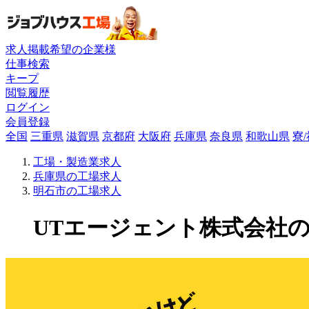
求人掲載希望の企業様
仕事検索
キープ
閲覧履歴
ログイン
会員登録
全国
三重県
滋賀県
京都府
大阪府
兵庫県
奈良県
和歌山県
寮
工場・製造業求人
兵庫県の工場求人
明石市の工場求人
UTエージェント株式会社の工場