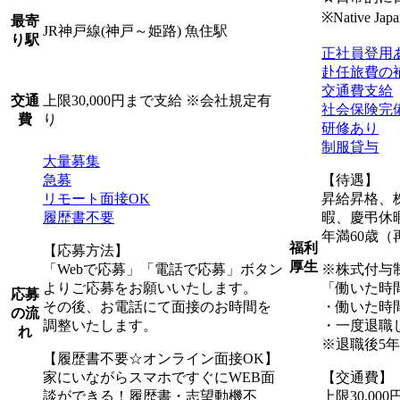
※Native Japan
最寄
JR神戸線(神戸～姫路) 魚住駅
り駅
正社員登用
赴任旅費の
交通費支給
上限30,000円まで支給 ※会社規定有
交通
社会保険完
り
費
研修あり
制服貸与
大量募集
急募
【待遇】
リモート面接OK
昇給昇格、
履歴書不要
暇、慶弔休
年満60歳（
福利
【応募方法】
厚生
「Webで応募」「電話で応募」ボタン
※株式付与
よりご応募をお願いいたします。
「働いた時
応募
その後、お電話にて面接のお時間を
・働いた時
の流
調整いたします。
・一度退職
れ
※退職後5
【履歴書不要☆オンライン面接OK】
家にいながらスマホですぐにWEB面
【交通費】
談ができる！履歴書・志望動機不
上限30,0