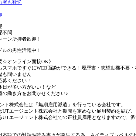
心者も歓迎
迎
迎
歴不問
レーン所持者歓迎！
ドルの男性活躍中！
要☆オンライン面接OK》
らスマホですぐにWEB面談ができる！履歴書・志望動機不要・
歴も問いません！
応募ください！
休日が多い方がいい！など
望の働き方をお聞かせください♪
ェント株式会社は「無期雇用派遣」を行っている会社です。
はUTエージェント株式会社と期間を定めない雇用契約を結び
るUTエージェント株式会社での正社員雇用となりますので、
日本語での対話や読み書きが発生する為、ネイティブレベルの