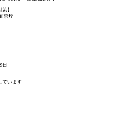
対策】
全面禁煙
09日
しています