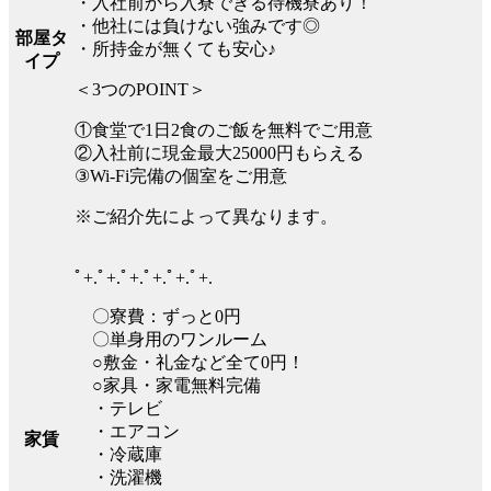
・入社前から入寮できる待機寮あり！
・他社には負けない強みです◎
部屋タ
・所持金が無くても安心♪
イプ
＜3つのPOINT＞
①食堂で1日2食のご飯を無料でご用意
②入社前に現金最大25000円もらえる
③Wi-Fi完備の個室をご用意
※ご紹介先によって異なります。
ﾟ+.ﾟ+.ﾟ+.ﾟ+.ﾟ+.ﾟ+.
〇寮費：ずっと0円
〇単身用のワンルーム
○敷金・礼金など全て0円！
○家具・家電無料完備
・テレビ
・エアコン
家賃
・冷蔵庫
・洗濯機