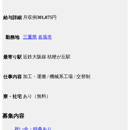
月収例
301,875
円
給与詳細
三重県
名張市
勤務地
近鉄大阪線 桔梗が丘駅
最寄り駅
加工・運搬 / 機械系工場 / 交替制
仕事内容
あり（無料）
寮・社宅
募集内容
祝い金・特典あり