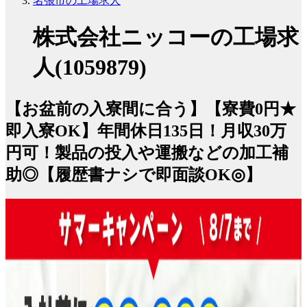
名張市の工場求人
株式会社ニッコーの工場求
人(1059879)
【お盆前の入寮間に合う】【寮費0円★
即入寮OK】年間休日135日！月収30万
円可！製品の投入や運搬などの加工補
助◎【履歴書ナシで即面談OK◎】