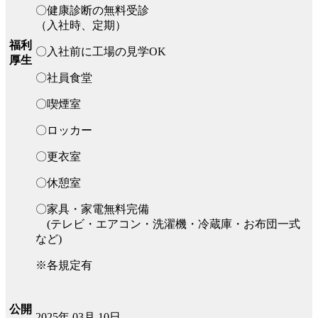
〇健康診断の無料受診
（入社時、定期）
福利
〇入社前に工場の見学OK
厚生
〇社員食堂
〇喫煙室
〇ロッカー
〇更衣室
〇休憩室
〇家具・家電無料完備
(テレビ・エアコン・洗濯機・冷蔵庫・お布団一式
など)
※各規定有
公開
2025年 03月 10日