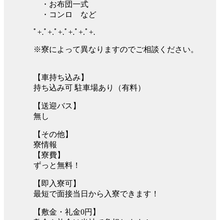
・お布団一式
・コンロ など
ﾟ+.ﾟ+.ﾟ+.ﾟ+.ﾟ+.ﾟ+.
※寮によって異なりますのでご相談ください。
【車持ち込み】
持ち込み可 駐車場あり（有料）
【送迎バス】
無し
【その他】
寮情報
【寮費】
ずっと無料！
【即入寮可】
最短で面接当日から入寮できます！
【敷金・礼金0円】