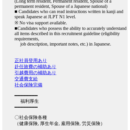
(Long term resident, Permanent resident, Spouse of a
permanent resident, Spouse of a Japanese national)
■ Candidates who can read instructions written in kanji and
speak Japanese at JLPT N1 level.
※ No visa support available.
■Candidates who possess the ability to accurately understand
all items described in this recruitment guideline (eligibility
requirements,
job description, important notes, etc.) in Japanese.
正社員登用あり
赴任旅費の補助あり
引越費用の補助あり
交通費支給
社会保険完備
━━━━━━━━
福利厚生
━━━━━━━━
〇社会保険各種
（健康保険, 厚生年金, 雇用保険, 労災保険）