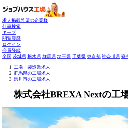
求人掲載希望の企業様
仕事検索
キープ
閲覧履歴
ログイン
会員登録
全国
茨城県
栃木県
群馬県
埼玉県
千葉県
東京都
神奈川県
寮
工場・製造業求人
群馬県の工場求人
渋川市の工場求人
株式会社BREXA Nextの工場求