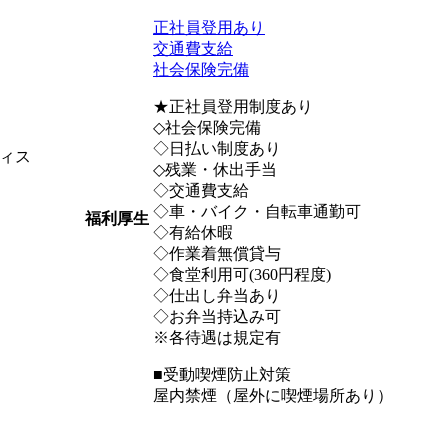
正社員登用あり
交通費支給
社会保険完備
★正社員登用制度あり
◇社会保険完備
◇日払い制度あり
ィス
◇残業・休出手当
◇交通費支給
◇車・バイク・自転車通勤可
福利厚生
◇有給休暇
◇作業着無償貸与
◇食堂利用可(360円程度)
◇仕出し弁当あり
◇お弁当持込み可
※各待遇は規定有
■受動喫煙防止対策
屋内禁煙（屋外に喫煙場所あり）