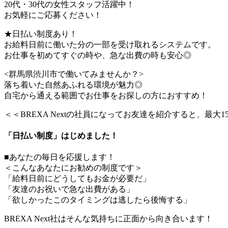
20代・30代の女性スタッフ活躍中！
お気軽にご応募ください！
★日払い制度あり！
お給料日前に働いた分の一部を受け取れるシステムです。
お仕事を初めてすぐの時や、急な出費の時も安心◎
<群馬県渋川市で働いてみませんか？>
落ち着いた自然あふれる環境が魅力◎
自宅から通える範囲でお仕事をお探しの方におすすめ！
＜＜BREXA Nextの社員になってお友達を紹介すると、最大
「日払い制度」はじめました！
■あなたの毎日を応援します！
＜こんなあなたにお勧めの制度です＞
「給料日前にどうしてもお金が必要だ」
「友達のお祝いで急な出費がある」
「欲しかったこのタイミングは逃したら後悔する」
BREXA Next社はそんな気持ちに正面から向き合います！