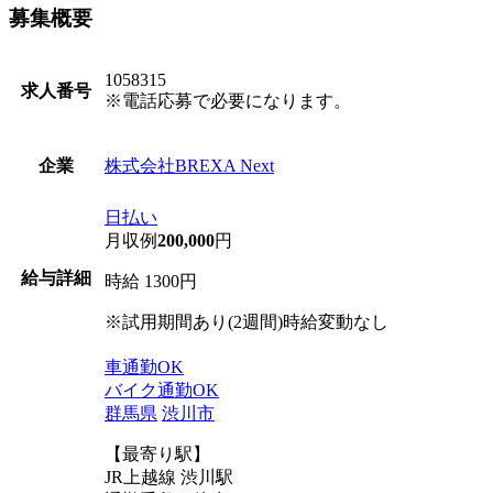
募集概要
1058315
求人番号
※電話応募で必要になります。
株式会社BREXA Next
企業
日払い
月収例
200,000
円
給与詳細
時給 1300円
※試用期間あり(2週間)時給変動なし
車通勤OK
バイク通勤OK
群馬県
渋川市
【最寄り駅】
JR上越線 渋川駅