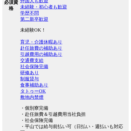
外国人も歓迎
必須資
未経験・初心者も歓迎
格
学歴不問
第二新卒歓迎
未経験OK！
育児・介護休暇あり
赴任旅費の補助あり
引越費用の補助あり
交通費支給
社会保険完備
研修あり
制服貸与
食事補助あり
タトゥーOK
敷地内禁煙
・個別寮完備
・赴任旅費＆引越費用当社負担
・社会保険完備
・平山では給与前払い可（日払い・週払いも対応