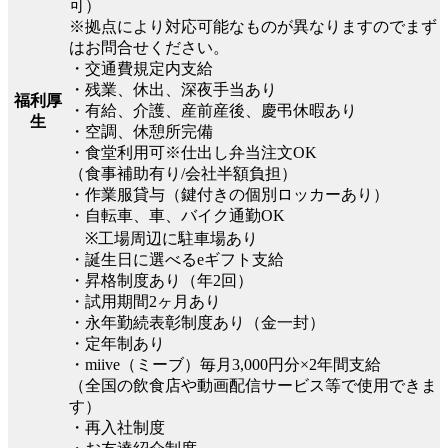
可）
※拠点により対応可能なものが異なりますのでまず
はお問合せください。
・交通費規定内支給
・残業、休出、深夜手当あり
福利厚
・有給、介護、産前産後、慶弔休暇あり
生
・空調、休憩所完備
・食堂利用可※仕出し弁当注文OK
（食事補助有り/会社半額負担）
・作業服貸与（鍵付きの個別ロッカーあり）
・自転車、車、バイク通勤OK
※工場周辺に駐車場あり
・誕生日に選べるeギフト支給
・昇格制度あり（年2回）
・試用期間2ヶ月あり
・永年勤続表彰制度あり（金一封）
・定年制あり
・miive（ミーブ）毎月3,000円分×2年間支給
（全国の飲食店や動画配信サービス等で使用できま
す）
・再入社制度