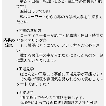
拠点・出張・WEB・LINE・電話での面接も可能
です！
服装はラフでOK♪
※ハローワークから応募の方は求人票をご持参く
ださい
●面接の進め方
コーディネーターが給与・勤務地・休日・時間な
どをヒアリング◎
応募の
もし希望はとくにない…という方もご安心下さ
流れ
い！
数あるお仕事の中からあなたに合ったものを一緒
に選んでいきましょう♪
●工場見学
ほとんどの工場にて事前に工場見学が可能です！
その場の環境や雰囲気を見られるので安心してス
タートできますね＊
●面接終了
1週間程度で合否のご連絡を致します。
☆場合によっては面接後1週間以内入社も可能！