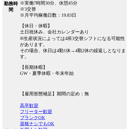
※実働7時間30分、休憩45分
勤務時
※3交替
間
※月平均稼働日数：19.83日
【休日・休暇】
土日祝休み、会社カレンダーあり
※生産状況によっては4班3交替シフトになる可能性
があります。
その場合、休日は4勤1休→4勤2休の繰返しとなりま
す。
【長期休暇】
GW・夏季休暇・年末年始
【雇用形態補足】期間の定め：無
高卒歓迎
フリーター歓迎
ブランクOK
資格ナシでもOK