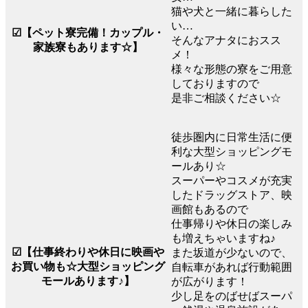
猫や犬と一緒に暮らした
い…
☑【ペット寮完備！カップル・
そんなアナタにおスス
家族寮もあります☆】
メ！
様々な形態の寮をご用意
しておりますので
是非ご相談ください☆
徒歩圏内に日常生活に便
利な大型ショッピングモ
ールあり☆
スーパーやコスメが充実
したドラッグストア、映
画館もあるので
仕事帰りや休日の楽しみ
も増えちゃいますね♪
☑【仕事終わりや休日に映画や
また坂道が少ないので、
お買い物も☆大型ショッピング
自転車があれば行動範囲
モールあります♪】
が広がります！
少し足をのばせばスーパ