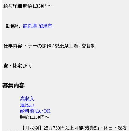
時給
1,350
円〜
給与詳細
静岡県
沼津市
勤務地
トナーの操作 / 製紙系工場 / 交替制
仕事内容
あり
寮・社宅
募集内容
高収入
週払い
給料前払いOK
時給
1,350
円〜
【月収例】25万730円以上可能(残業5h・休日・深夜