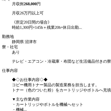
月収例
268,000
円
月収26万円以上可
《所定20日間の場合》
時給1,300円×145h＋残業20h+休日出勤...
勤務地
静岡県 沼津市
寮・社宅
あり
テレビ・エアコン・冷蔵庫・布団など生活備品付きの寮
仕事内容
◆◇お仕事内容◇◆
コピー機用トナー製品の製造業務を担当します。
トナー（色のついた粉）をカートリッジやボトルへ充填
▼主な作業内容
・カートリッジやボトルを機械へセット
・機械...