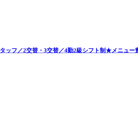
スタッフ／2交替・3交替／4勤2級シフト制★メニュ