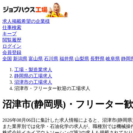
求人掲載希望の企業様
仕事検索
キープ
閲覧履歴
ログイン
会員登録
全国
新潟県
富山県
石川県
福井県
山梨県
長野県
岐阜県
静岡
工場・製造業求人
静岡県の工場求人
沼津市の工場求人
沼津市・フリーター歓迎の工場求人
沼津市(静岡県)・フリーター歓
2026年08月06日に集計した求人情報によると、沼津市(静岡県
また業界別では化学・石油化学の求人が、職種別では機械操
株式会社イカイアウトソーシング第2の求人も掲載されてお