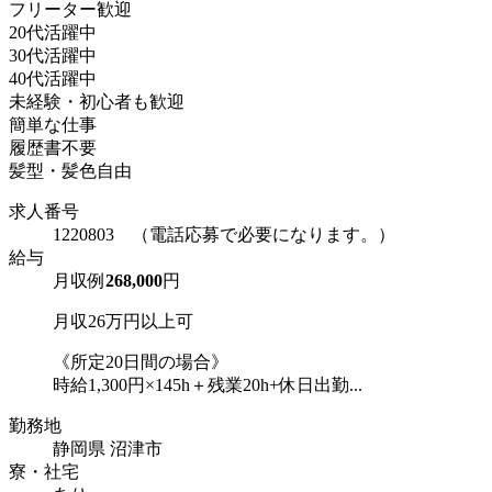
フリーター歓迎
20代活躍中
30代活躍中
40代活躍中
未経験・初心者も歓迎
簡単な仕事
履歴書不要
髪型・髪色自由
求人番号
1220803 （電話応募で必要になります。）
給与
月収例
268,000
円
月収26万円以上可
《所定20日間の場合》
時給1,300円×145h＋残業20h+休日出勤...
勤務地
静岡県 沼津市
寮・社宅