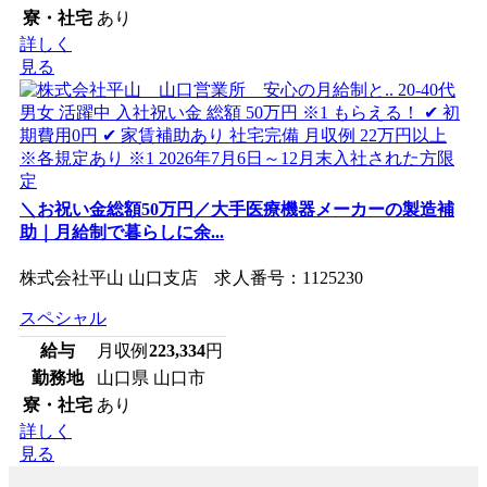
寮・社宅
あり
詳しく
見る
＼お祝い金総額50万円／大手医療機器メーカーの製造補
助｜月給制で暮らしに余...
株式会社平山 山口支店 求人番号：1125230
スペシャル
給与
月収例
223,334
円
勤務地
山口県 山口市
寮・社宅
あり
詳しく
見る