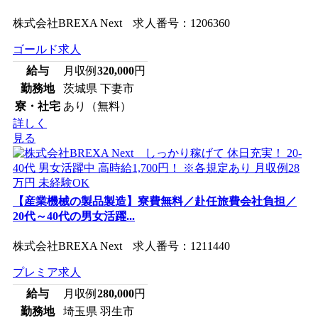
株式会社BREXA Next 求人番号：1206360
ゴールド求人
給与
月収例
320,000
円
勤務地
茨城県 下妻市
寮・社宅
あり（無料）
詳しく
見る
【産業機械の製品製造】寮費無料／赴任旅費会社負担／
20代～40代の男女活躍...
株式会社BREXA Next 求人番号：1211440
プレミア求人
給与
月収例
280,000
円
勤務地
埼玉県 羽生市