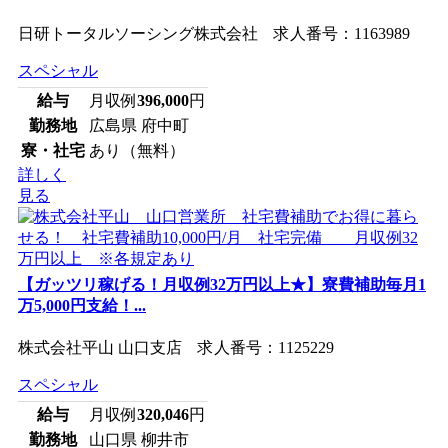
日研トータルソーシング株式会社 求人番号：1163989
スペシャル
給与
月収例
396,000
円
勤務地
広島県 府中町
寮・社宅
あり（無料）
詳しく
見る
【ガッツリ稼げる！月収例32万円以上★】寮費補助毎月1
万5,000円支給！...
株式会社平山 山口支店 求人番号：1125229
スペシャル
給与
月収例
320,046
円
勤務地
山口県 柳井市