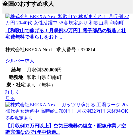
全国のおすすめ求人
【和歌山で稼げる！月収例32万円】電子部品の製造／社
宅費無料で暮らしをおト...
株式会社BREXA Next 求人番号：970814
シルバー求人
給与
月収例
320,000
円
勤務地
和歌山県 印南町
寮・社宅
あり（無料）
詳しく
見る
【月収例32万円以上】空気圧機器の組立・配線作業／空
調完備なので1年中快適...