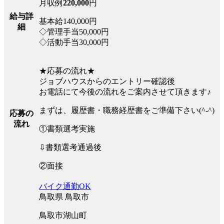
月収例
220,000
円
給与詳
基本給140,000円
細
◇管理手当50,000円
◇活動手当30,000円
★応募の流れ★
ジョブハウスからのエントリー確認後
お電話にて今後の流れをご案内させて頂きます♪
まずは、履歴書・職務経歴書をご準備下さい(^-^)
応募の
流れ
①書類選考実施
⇩書類選考通過後
②面接
バイク通勤OK
鳥取県 鳥取市
鳥取市湖山町