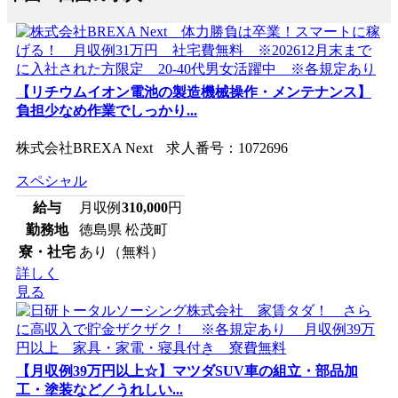
【リチウムイオン電池の製造機械操作・メンテナンス】
負担少なめ作業でしっかり...
株式会社BREXA Next 求人番号：1072696
スペシャル
給与
月収例
310,000
円
勤務地
徳島県 松茂町
寮・社宅
あり（無料）
詳しく
見る
【月収例39万円以上☆】マツダSUV車の組立・部品加
工・塗装など／うれしい...