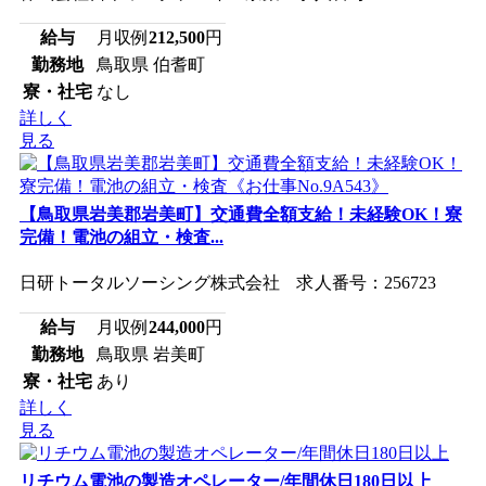
給与
月収例
212,500
円
勤務地
鳥取県 伯耆町
寮・社宅
なし
詳しく
見る
【鳥取県岩美郡岩美町】交通費全額支給！未経験OK！寮
完備！電池の組立・検査...
日研トータルソーシング株式会社 求人番号：256723
給与
月収例
244,000
円
勤務地
鳥取県 岩美町
寮・社宅
あり
詳しく
見る
リチウム電池の製造オペレーター/年間休日180日以上