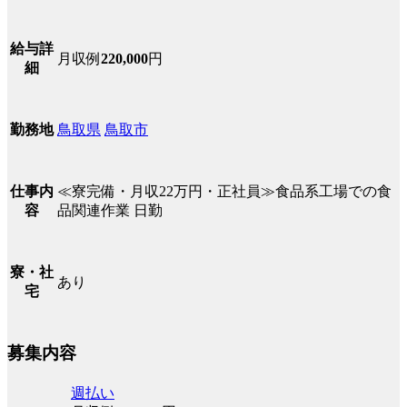
給与詳
月収例
220,000
円
細
鳥取県
鳥取市
勤務地
≪寮完備・月収22万円・正社員≫食品系工場での食
仕事内
品関連作業 日勤
容
寮・社
あり
宅
募集内容
週払い