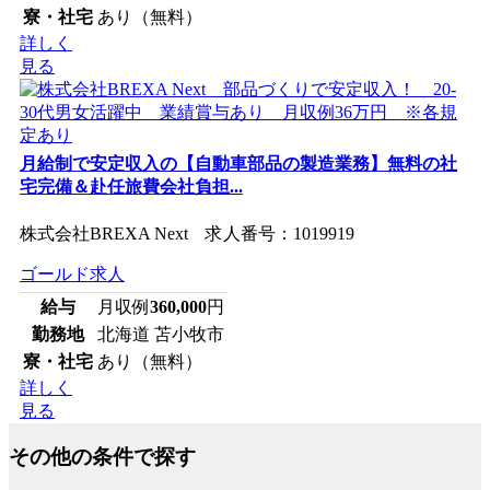
寮・社宅
あり（無料）
詳しく
見る
月給制で安定収入の【自動車部品の製造業務】無料の社
宅完備＆赴任旅費会社負担...
株式会社BREXA Next 求人番号：1019919
ゴールド求人
給与
月収例
360,000
円
勤務地
北海道 苫小牧市
寮・社宅
あり（無料）
詳しく
見る
その他の条件で探す