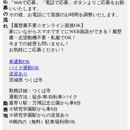
応
「Webで応募」「電話で応募」ボタンよりご応募をお願
募
いいたします。
の
その後、お電話にて面接のお時間を調整いたします。
流
【履歴書不要☆オンライン面接OK】
れ
家にいながらスマホですぐにWEB面談ができる！履歴
書・志望動機不要・私服でOK！
今までの経歴も問いません！
お気軽にご応募ください！
車通勤OK
バイク通勤OK
送迎あり
茨城県 つくば市
勤務詳細：つくば市
通勤方法：徒歩/車/自転車/バイク
最寄り駅：万博記念公園から車8分
勤
※研究学園駅から車6分
務
※研究学園駅からの送迎あり
地
※構内の（無料）駐車場利用OK