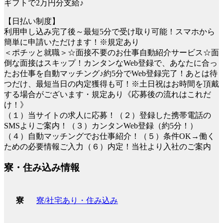
ギフトで2万円分支給♪
【日払い制度】
利用申し込み完了後～最短5分で受け取り可能！スマホから
簡単に申請いただけます！※規定あり
＜ポチッと就職＞☆面接不要のお仕事自動紹介サービス☆面
倒な面接はスキップ！カンタンなWeb登録で、あなたに合っ
たお仕事を自動マッチング♪約5分でWeb登録完了！あとは待
つだけ、最短当日の内定獲得も可！※土日祝はお時間を頂戴
する場合がございます・規定あり《応募後の流れはこれだ
け！》
（１）当サイトの求人に応募！（２）登録した携帯電話の
SMSよりご案内！（３）カンタンWeb登録（約5分！）
（４）自動マッチングでお仕事紹介！（５）条件OK→働く
ための必要情報ご入力（６）内定！当社より入社のご案内
寮・住み込み情報
寮/社宅あり・住み込み
寮