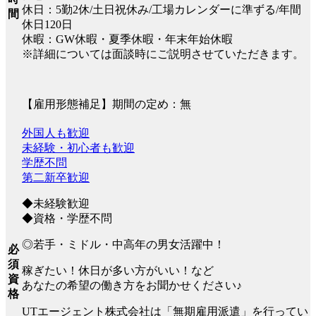
休日：5勤2休/土日祝休み/工場カレンダーに準ずる/年間
間
休日120日
休暇：GW休暇・夏季休暇・年末年始休暇
※詳細については面談時にご説明させていただきます。
【雇用形態補足】期間の定め：無
外国人も歓迎
未経験・初心者も歓迎
学歴不問
第二新卒歓迎
◆未経験歓迎
◆資格・学歴不問
◎若手・ミドル・中高年の男女活躍中！
必
須
稼ぎたい！休日が多い方がいい！など
資
あなたの希望の働き方をお聞かせください♪
格
UTエージェント株式会社は「無期雇用派遣」を行ってい