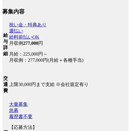
募集内容
祝い金・特典あり
週払い
給
給料前払いOK
与
月収例
277,000
円
詳
細
月給：225,000円～
月収例：277,000円(月給＋各種手当)
交
上限30,000円まで支給 ※会社規定有り
通
費
大量募集
急募
履歴書不要
【応募方法】