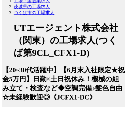
工場・製造業求人
茨城県の工場求人
つくば市の工場求人
UTエージェント株式会社
（関東）の工場求人(つく
ば第9CL_CFX1-D)
【20~30代活躍中】【6月末入社限定★祝
金5万円】日勤×土日祝休み！機械の組
み立て・検査など◆空調完備♪髪色自由
☆未経験歓迎◎《JCFX1-DC》