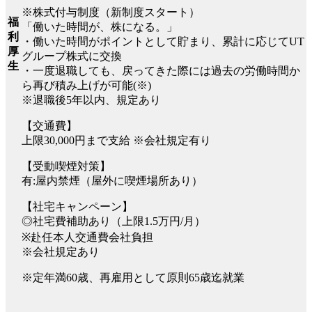
※株式付与制度（新制度スタート）
福
「働いた時間が、株になる。」
利
・働いた時間がポイントとして貯まり、累計に応じてUT
厚
グループ株式に交換
生
・一度退職しても、戻ってきた際には過去の労働時間か
ら再び積み上げが可能(※)
※退職後5年以内、規定あり
【交通費】
上限30,000円まで支給 ※会社規定有り
【受動喫煙対策】
有:屋内禁煙（屋外に喫煙場所あり）
【社宅キャンペーン】
◎社宅費補助あり（上限1.5万円/月）
※赴任本人交通費会社負担
※会社規定あり
※定年満60歳、再雇用として原則65歳迄就業