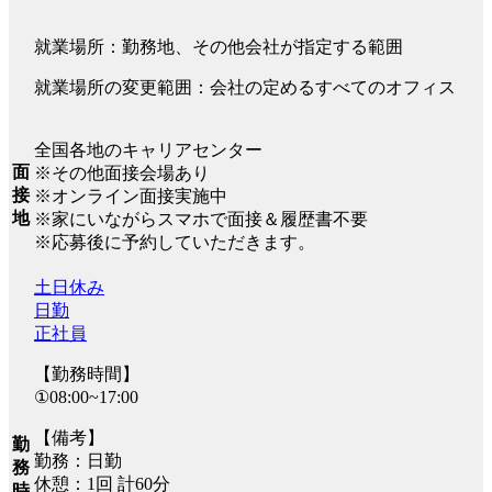
就業場所：勤務地、その他会社が指定する範囲
就業場所の変更範囲：会社の定めるすべてのオフィス
全国各地のキャリアセンター
面
※その他面接会場あり
接
※オンライン面接実施中
地
※家にいながらスマホで面接＆履歴書不要
※応募後に予約していただきます。
土日休み
日勤
正社員
【勤務時間】
①08:00~17:00
【備考】
勤
勤務：日勤
務
休憩：1回 計60分
時