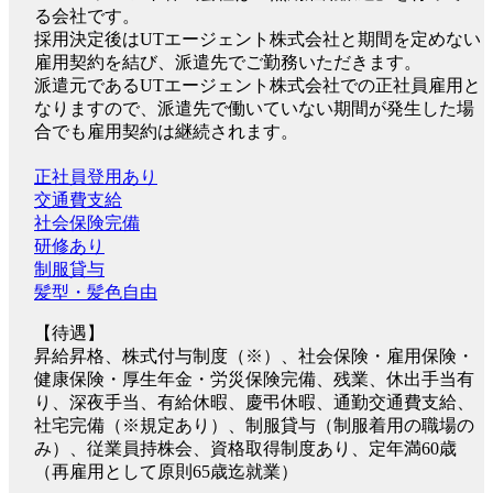
る会社です。
採用決定後はUTエージェント株式会社と期間を定めない
雇用契約を結び、派遣先でご勤務いただきます。
派遣元であるUTエージェント株式会社での正社員雇用と
なりますので、派遣先で働いていない期間が発生した場
合でも雇用契約は継続されます。
正社員登用あり
交通費支給
社会保険完備
研修あり
制服貸与
髪型・髪色自由
【待遇】
昇給昇格、株式付与制度（※）、社会保険・雇用保険・
健康保険・厚生年金・労災保険完備、残業、休出手当有
り、深夜手当、有給休暇、慶弔休暇、通勤交通費支給、
社宅完備（※規定あり）、制服貸与（制服着用の職場の
み）、従業員持株会、資格取得制度あり、定年満60歳
（再雇用として原則65歳迄就業）