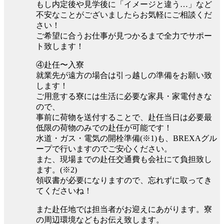
もし内定後や見学後に「イメージと違う…」など
不安なことがございましたらお気軽にご相談くだ
さい！
ご希望に合うお仕事が見つかるまで全力でサポー
ト致します！
④赴任〜入寮
就業先が遠方の場合は引っ越しの準備をお願い致
します！
ご用意する寮には生活に必要な家具・家電付きな
ので、
事前に荷物を送付することで、赴任当日は必要最
低限の荷物のみでの赴任が可能です！
水道・ガス・電気の開栓準備(※1)も、BREXAグル
ープで行いますのでご安心ください。
また、現場までの赴任交通費も会社にて負担致し
ます。(※2)
領収書が必要になりますので、忘れずに取ってき
てくださいね！
また赴任地では担当者がお迎えにあがります。寮
の周辺環境などもお伝え致します。