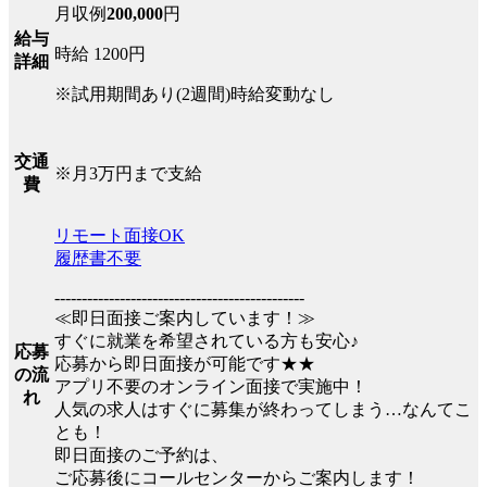
月収例
200,000
円
給与
時給 1200円
詳細
※試用期間あり(2週間)時給変動なし
交通
※月3万円まで支給
費
リモート面接OK
履歴書不要
----------------------------------------------
≪即日面接ご案内しています！≫
すぐに就業を希望されている方も安心♪
応募
応募から即日面接が可能です★★
の流
アプリ不要のオンライン面接で実施中！
れ
人気の求人はすぐに募集が終わってしまう…なんてこ
とも！
即日面接のご予約は、
ご応募後にコールセンターからご案内します！