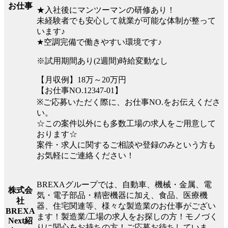
お仕事
★入社後にマンツーマンの研修あり！
未経験者でも安心して就業が可能な体制が整って
います♪
★空調完備で働きやすい環境です♪
※試用期間あり(2週間)時給変動なし
【月収例】18万～20万円
【お仕事NO.12347-01】
※ご応募いただく際に、お仕事NO.をお伝えくださ
い。
☆この案件以外にも多数工場の求人をご用意して
おります☆
案件・求人に関するご相談や登録のみという方も
お気軽にご連絡ください！
BREXAグループでは、自動車、機械・金属、電
株式会
気・電子部品・精密機器に加え、食品、医療機
社
器、住宅関連等、様々な製造業のお仕事がござい
BREXA
ます！製造業/工場の求人をお探しの方！モノづく
Next紹
りに関心をお持ちの方！ご応募お待ちしていま