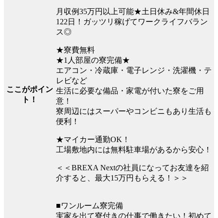
月収例35万円以上可能★土日休み&年間休日
122日！ガッツリ稼げてワークライフバラン
ス◎
★寮費無料
★1人部屋の寮完備★
エアコン・冷蔵庫・電子レンジ・洗濯機・テ
レビなど
ここがポイン
生活に必要な備品・家電が付いた寮をご用
ト！
意！
寮周辺にはスーパーやコンビニもあり生活も
便利！
★マイカー通勤OK！
工場敷地内には無料駐車場があるから安心！
＜＜BREXA Nextの社員になってお友達を紹
介すると、最大15万円もらえる！＞＞
■ワンルーム寮完備
実家を出て寮付きの仕事で働きたい！初めて