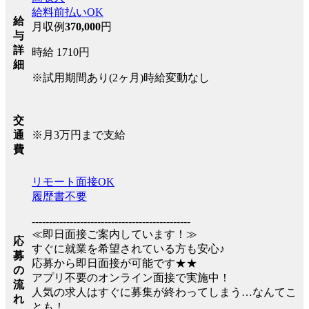
給料前払いOK
給
月収例
370,000
円
与
詳
時給 1710円
細
※試用期間あり(2ヶ月)時給変動なし
交
※月3万円まで支給
通
費
リモート面接OK
履歴書不要
----------------------------------------------
≪即日面接ご案内しています！≫
応
すぐに就業を希望されている方も安心♪
募
応募から即日面接が可能です★★
の
アプリ不要のオンライン面接で実施中！
流
人気の求人はすぐに募集が終わってしまう…なんてこ
れ
とも！