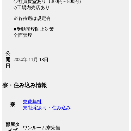
◇社員食堂あり（300円～800円）
◇工場内売店あり
※各待遇は規定有
■受動喫煙防止対策
全面禁煙
公
2024年 11月 18日
開
日
寮・住み込み情報
寮費無料
寮
寮/社宅あり・住み込み
部屋タ
ワンルーム寮完備
イプ