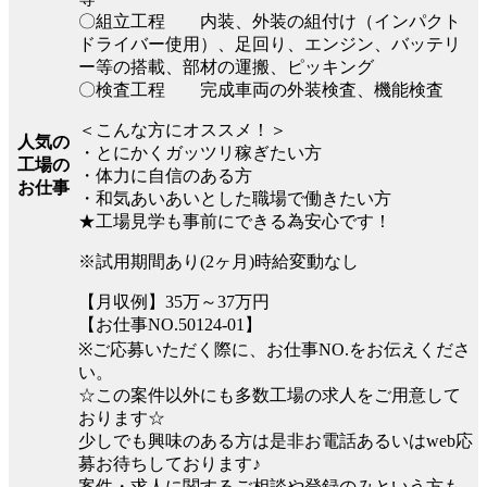
〇組立工程 内装、外装の組付け（インパクト
ドライバー使用）、足回り、エンジン、バッテリ
ー等の搭載、部材の運搬、ピッキング
〇検査工程 完成車両の外装検査、機能検査
＜こんな方にオススメ！＞
人気の
・とにかくガッツリ稼ぎたい方
工場の
・体力に自信のある方
お仕事
・和気あいあいとした職場で働きたい方
★工場見学も事前にできる為安心です！
※試用期間あり(2ヶ月)時給変動なし
【月収例】35万～37万円
【お仕事NO.50124-01】
※ご応募いただく際に、お仕事NO.をお伝えくださ
い。
☆この案件以外にも多数工場の求人をご用意して
おります☆
少しでも興味のある方は是非お電話あるいはweb応
募お待ちしております♪
案件・求人に関するご相談や登録のみという方も