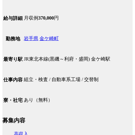
月収例
370,000
円
給与詳細
岩手県
金ケ崎町
勤務地
JR東北本線(黒磯～利府・盛岡) 金ケ崎駅
最寄り駅
組立・検査 / 自動車系工場 / 交替制
仕事内容
あり（無料）
寮・社宅
募集内容
高収入