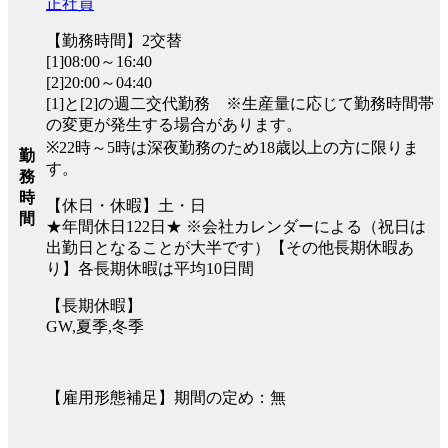
正社員
【勤務時間】2交替
[1]08:00～16:40
[2]20:00～04:40
[1]と[2]の週二交代勤務 ※生産量に応じて勤務時間帯
の変更が発生する場合があります。
※22時～5時は深夜勤務のため18歳以上の方に限りま
勤
す。
務
時
【休日・休暇】土・日
間
★年間休日122日★ ※会社カレンダーによる（祝日は
出勤日となることが大半です）【その他長期休暇あ
り】各長期休暇は平均10日間
【長期休暇】
GW,夏季,冬季
【雇用形態補足】期間の定め：無