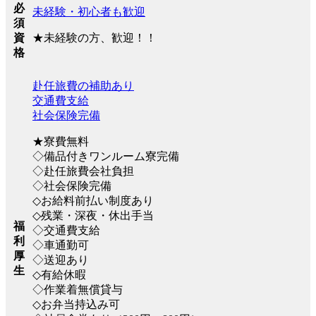
必
未経験・初心者も歓迎
須
★未経験の方、歓迎！！
資
格
赴任旅費の補助あり
交通費支給
社会保険完備
★寮費無料
◇備品付きワンルーム寮完備
◇赴任旅費会社負担
◇社会保険完備
◇お給料前払い制度あり
◇残業・深夜・休出手当
福
◇交通費支給
利
◇車通勤可
厚
◇送迎あり
生
◇有給休暇
◇作業着無償貸与
◇お弁当持込み可