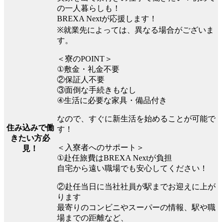
の一人暮らしも！
BREXA Nextが応援します！
※就業先によっては、異なる場合がございま
す。
＜寮のPOINT＞
①敷金・礼金不要
②保証人不要
③面倒な手続きもなし
④生活に必要な家具・備品付き
なので、すぐに新生活を始めることが可能で
住み込みで働
す！
きたい方必
＜入寮者へのサポート＞
見！
①赴任旅費はBREXA Nextが負担
自宅から遠い職場でも安心してください！
②赴任当日に当社社員が駅までお迎えに上が
ります
最寄りのコンビニやスーパーの情報、駅や職
場までの距離など、