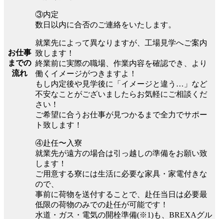
③内定
数日以内に合否のご連絡をいたします。
就業先によって異なりますが、工場見学へご案内
お仕事
致します！
までの
終業前に実際の職場、作業内容を確認でき、より
流れ
働くイメージがつきますよ！
もし内定後や見学後に「イメージと違う…」など
不安なことがございましたらお気軽にご相談くだ
さい！
ご希望に合うお仕事が見つかるまで全力でサポー
ト致します！
④赴任〜入寮
就業先が遠方の場合は引っ越しの準備をお願い致
します！
ご用意する寮には生活に必要な家具・家電付きな
ので、
事前に荷物を送付することで、赴任当日は必要最
低限の荷物のみでの赴任が可能です！
水道・ガス・電気の開栓準備(※1)も、BREXAグル