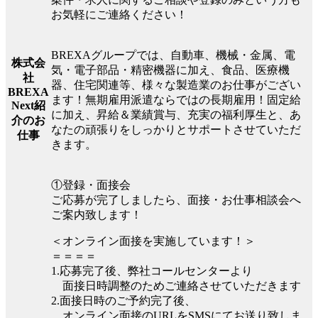
お気軽にご連絡ください！
BREXAグループでは、自動車、機械・金属、電
株式会
気・電子部品・精密機器に加え、食品、医療機
社
器、住宅関連等、様々な製造業のお仕事がござい
BREXA
ます！無期雇用派遣ならではの長期雇用！固定給
Next紹
に加え、昇給＆業績賞与、充実の福利厚生と、あ
介のお
なたの頑張りをしっかりとサポートさせていただ
仕事
きます。
①登録・面接会
ご応募が完了しましたら、面接・お仕事相談会へ
ご案内致します！
＜オンライン面接を実施しています！＞
＝＝＝＝
1.応募完了後、弊社コールセンターより
面接日時調整のためご連絡させていただきます
2.面接日時のご予約完了後、
オンライン面接のURLをSMSにてお送り致しま