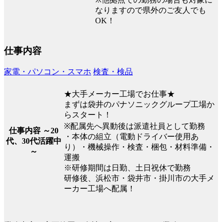
なりますので県外のご友人でも
OK！
仕事内容
家電・パソコン・スマホ
検査・検品
★大手メーカー工場でお仕事★
まずは袋井のパナソニックグループ工場か
らスタート！
※配属先へ異動後は派遣社員として勤務
仕事内容 ～20
・本体の組立（電動ドライバー使用あ
代、30代活躍中
り）・機械操作・検査・梱包・材料準備・
～
運搬
※研修期間は日勤、土日祝休で勤務
研修後、浜松市・袋井市・掛川市の大手メ
ーカー工場へ配属！