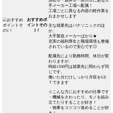
浜松市・袋井市・掛川市にある大
手メーカー工場へ配属！
工場ごとに異なる内容の軽作業を
おまかせします
おすすめポ
イントその
主な就業先はパナソニックのほ
1！
か、
大手製造メーカーばかり★
充実の福利厚生と職場環境も整備
されているので安心です◎
配属先により勤務時間、休日が変
わりますが、
時給1500円は就業先に関わらず同
じです。
働いた分だけしっかり月収をGE
Ｔできます
☆こんな方におすすめの仕事です
・機械をさわったり、モノを組み
立てたりすることが好き！
・物事をコツコツ進めることが好
き！