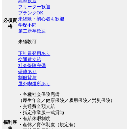
高卒歓迎
フリーター歓迎
ブランクOK
未経験・初心者も歓迎
必須資
学歴不問
格
第二新卒歓迎
未経験可
正社員登用あり
交通費支給
社会保険完備
研修あり
制服貸与
屋外喫煙所あり
・各種社会保険完備
（厚生年金／健康保険／雇用保険／労災保険）
・交通費全額支給
・指定作業服一式貸与
・有給休暇制度
福利厚
・産休／育休制度（規定有）
生