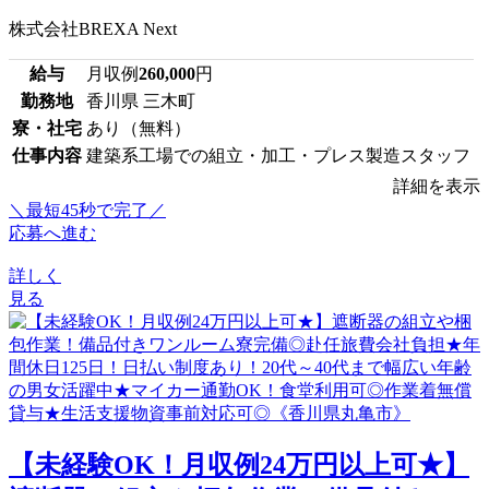
株式会社BREXA Next
給与
月収例
260,000
円
勤務地
香川県 三木町
寮・社宅
あり（無料）
仕事内容
建築系工場での組立・加工・プレス製造スタッフ
詳細を表示
＼最短45秒で完了／
応募へ進む
詳しく
見る
【未経験OK！月収例24万円以上可★】