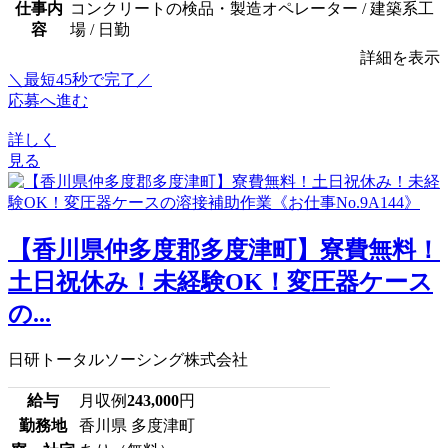
仕事内
コンクリートの検品・製造オペレーター / 建築系工
容
場 / 日勤
詳細を表示
＼最短45秒で完了／
応募へ進む
詳しく
見る
【香川県仲多度郡多度津町】寮費無料！
土日祝休み！未経験OK！変圧器ケース
の...
日研トータルソーシング株式会社
給与
月収例
243,000
円
勤務地
香川県 多度津町