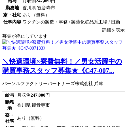
給与
月収例
247,660
円
勤務地
香川県 観音寺市
寮・社宅
あり（無料）
仕事内容
ワクチンの製造・事務 / 製薬化粧品系工場 / 日勤
詳細を表示
募集が停止しています
＼快適環境×寮費無料！／男女活躍中の
購買事務スタッフ募集★《C47-007...
パーソルファクトリーパートナーズ株式会社 兵庫
給与
月収例
247,000
円
勤務
香川県 観音寺市
地
寮・
あり（無料）
社宅