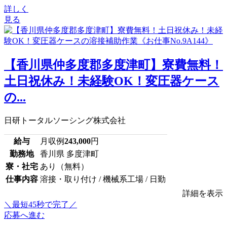
詳しく
見る
【香川県仲多度郡多度津町】寮費無料！
土日祝休み！未経験OK！変圧器ケース
の...
日研トータルソーシング株式会社
給与
月収例
243,000
円
勤務地
香川県 多度津町
寮・社宅
あり（無料）
仕事内容
溶接・取り付け / 機械系工場 / 日勤
詳細を表示
＼最短45秒で完了／
応募へ進む