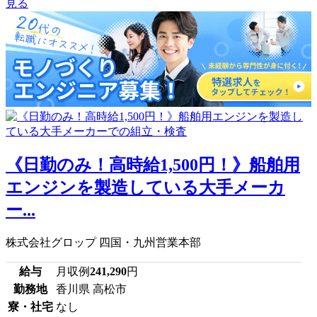
見る
《日勤のみ！高時給1,500円！》船舶用
エンジンを製造している大手メーカ
ー...
株式会社グロップ 四国・九州営業本部
給与
月収例
241,290
円
勤務地
香川県 高松市
寮・社宅
なし