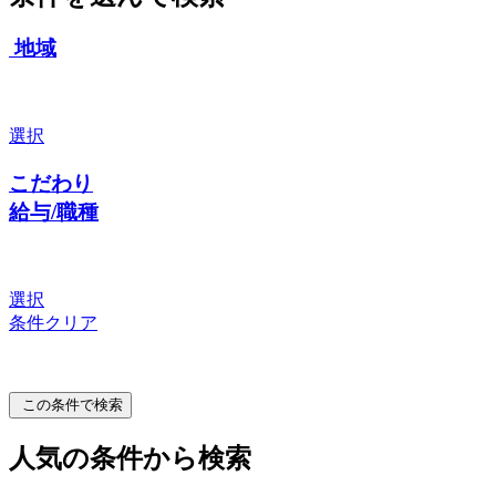
地域
選択
こだわり
給与/職種
選択
条件クリア
この条件で検索
人気の条件から検索