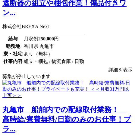
遮断器の組立や梱包作業！備品付きワ
ン...
株式会社BREXA Next
給与
月収例
250,000
円
勤務地
香川県 丸亀市
寮・社宅
あり（無料）
仕事内容
組立・梱包 / 物流倉庫 / 日勤
詳細を表示
募集が停止しています
丸亀市 船舶内での配線取付業務！
高時給/寮費無料/日勤のみのお仕事！プ
ラ...