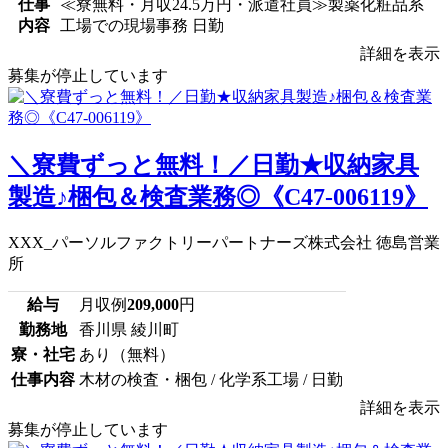
仕事
≪寮無料・月収24.5万円・派遣社員≫製薬化粧品系
内容
工場での現場事務 日勤
詳細を表示
募集が停止しています
＼寮費ずっと無料！／日勤★収納家具
製造♪梱包＆検査業務◎《C47-006119》
XXX_パーソルファクトリーパートナーズ株式会社 徳島営業
所
給与
月収例
209,000
円
勤務地
香川県 綾川町
寮・社宅
あり（無料）
仕事内容
木材の検査・梱包 / 化学系工場 / 日勤
詳細を表示
募集が停止しています