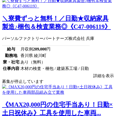
＼寮費ずっと無料！／日勤★収納家具
製造♪梱包＆検査業務◎《C47-006119》
パーソルファクトリーパートナーズ株式会社 兵庫
給与
月収例
209,000
円
勤務地
香川県 綾川町
寮・社宅
あり（無料）
仕事内容
木材の検査・梱包 / 建築系工場 / 日勤
詳細を表示
募集が停止しています
《MAX20,000円の住宅手当あり！日勤×
土日祝休み》工具を使用した車両...