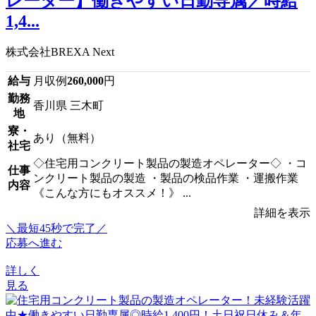
レーター】働きやすい日勤専属／時給
1,4...
株式会社BREXA Next
給与
月収例
260,000
円
勤務
香川県 三木町
地
寮・
あり（無料）
社宅
◇住宅用コンクリート製品の製造オペレーター◇ ・コ
仕事
ンクリート製品の製造 ・製品の検品作業 ・運搬作業
内容
《こんな方にもオススメ！》 ...
詳細を表示
＼最短45秒で完了／
応募へ進む
詳しく
見る