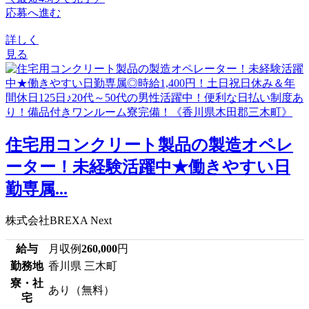
応募へ進む
詳しく
見る
住宅用コンクリート製品の製造オペレ
ーター！未経験活躍中★働きやすい日
勤専属...
株式会社BREXA Next
給与
月収例
260,000
円
勤務地
香川県 三木町
寮・社
あり（無料）
宅