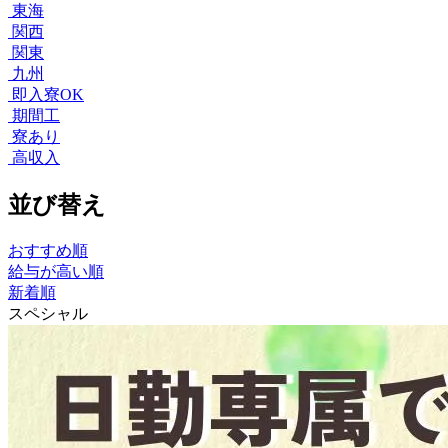
東海
関西
関東
九州
即入寮OK
期間工
寮あり
高収入
並び替え
おすすめ順
給与が高い順
新着順
スペシャル