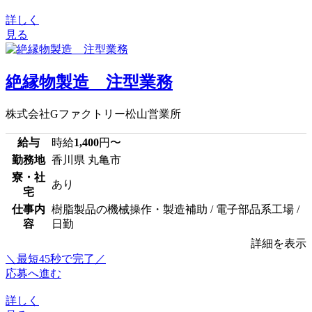
詳しく
見る
絶縁物製造 注型業務
株式会社Gファクトリー松山営業所
給与
時給
1,400
円〜
勤務地
香川県 丸亀市
寮・社
あり
宅
仕事内
樹脂製品の機械操作・製造補助 / 電子部品系工場 /
容
日勤
詳細を表示
＼最短45秒で完了／
応募へ進む
詳しく