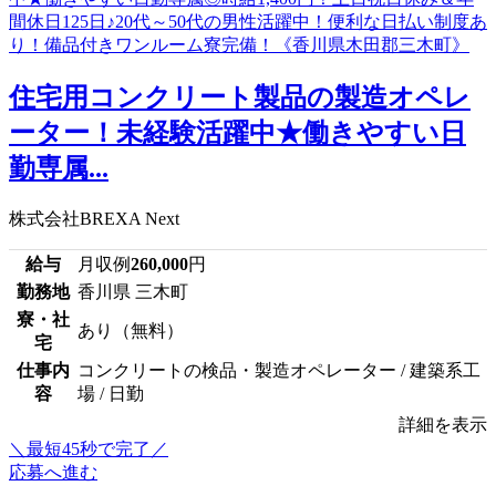
住宅用コンクリート製品の製造オペレ
ーター！未経験活躍中★働きやすい日
勤専属...
株式会社BREXA Next
給与
月収例
260,000
円
勤務地
香川県 三木町
寮・社
あり（無料）
宅
仕事内
コンクリートの検品・製造オペレーター / 建築系工
容
場 / 日勤
詳細を表示
＼最短45秒で完了／
応募へ進む