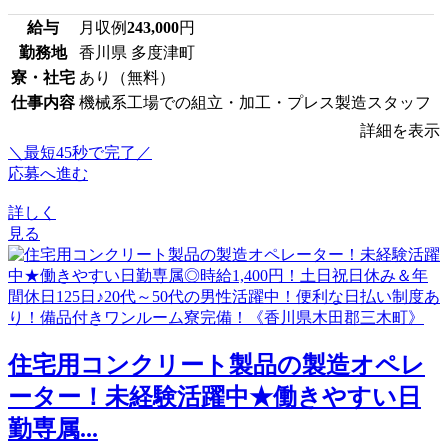
給与
月収例
243,000
円
勤務地
香川県 多度津町
寮・社宅
あり（無料）
仕事内容
機械系工場での組立・加工・プレス製造スタッフ
詳細を表示
＼最短45秒で完了／
応募へ進む
詳しく
見る
住宅用コンクリート製品の製造オペレ
ーター！未経験活躍中★働きやすい日
勤専属...