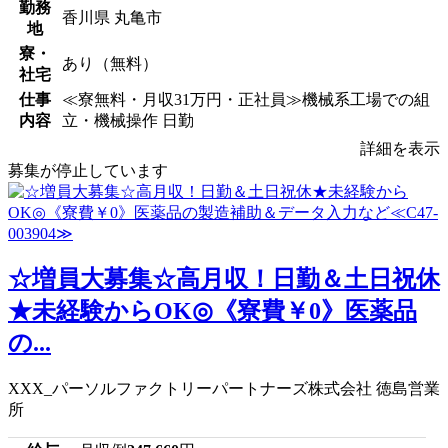
勤務
香川県 丸亀市
地
寮・
あり（無料）
社宅
仕事
≪寮無料・月収31万円・正社員≫機械系工場での組
内容
立・機械操作 日勤
詳細を表示
募集が停止しています
☆増員大募集☆高月収！日勤＆土日祝休
★未経験からOK◎《寮費￥0》医薬品
の...
XXX_パーソルファクトリーパートナーズ株式会社 徳島営業
所