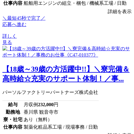
仕事内容
船舶用エンジンの組立・梱包 / 機械系工場 / 日勤
詳細を表示
＼最短45秒で完了／
応募へ進む
詳しく
見る
【18歳～39歳の方活躍中!!】＼寮完備＆
高時給☆充実のサポート体制！／事...
パーソルファクトリーパートナーズ株式会社
給与
月収例
232,000
円
勤務地
香川県 観音寺市
寮・社宅
あり（無料）
仕事内容
製薬化粧品系工場 / 現場事務 / 日勤