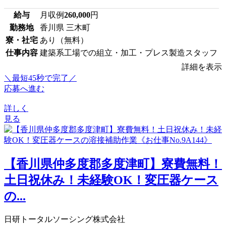
給与
月収例
260,000
円
勤務地
香川県 三木町
寮・社宅
あり（無料）
仕事内容
建築系工場での組立・加工・プレス製造スタッフ
詳細を表示
＼最短45秒で完了／
応募へ進む
詳しく
見る
【香川県仲多度郡多度津町】寮費無料！
土日祝休み！未経験OK！変圧器ケース
の...
日研トータルソーシング株式会社