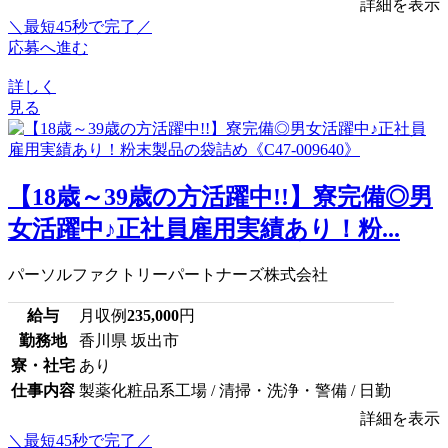
詳細を表示
＼最短45秒で完了／
応募へ進む
詳しく
見る
【18歳～39歳の方活躍中!!】寮完備◎男
女活躍中♪正社員雇用実績あり！粉...
パーソルファクトリーパートナーズ株式会社
給与
月収例
235,000
円
勤務地
香川県 坂出市
寮・社宅
あり
仕事内容
製薬化粧品系工場 / 清掃・洗浄・警備 / 日勤
詳細を表示
＼最短45秒で完了／