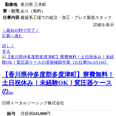
勤務地
香川県 三木町
寮・社宅
あり（無料）
仕事内容
建築系工場での組立・加工・プレス製造スタッフ
詳細を表示
＼最短45秒で完了／
応募へ進む
詳しく
見る
【香川県仲多度郡多度津町】寮費無料！
土日祝休み！未経験OK！変圧器ケース
の...
日研トータルソーシング株式会社
給与
月収例
243,000
円