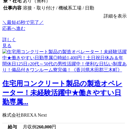
寮・社宅
あり（無料）
仕事内容
溶接・取り付け / 機械系工場 / 日勤
詳細を表示
＼最短45秒で完了／
応募へ進む
詳しく
見る
住宅用コンクリート製品の製造オペレ
ーター！未経験活躍中★働きやすい日
勤専属...
株式会社BREXA Next
給与
月収例
260,000
円