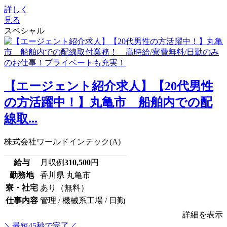
詳しく
見る
スペシャル
【エージェント紹介求人】【20代男性
の方活躍中！】丸亀市 船舶内での配
線取...
株式会社ワールドインテック(A)
給与
月収例
310,500
円
勤務地
香川県 丸亀市
寮・社宅
あり（無料）
仕事内容
管理 / 機械系工場 / 日勤
詳細を表示
＼最短45秒で完了／