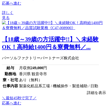
応募へ進む
詳しく
見る
【18歳～39歳の方活躍中!!】＼未経験
OK！高時給1400円＆寮費無料／...
パーソルファクトリーパートナーズ株式会社
給与
月収例
249,000
円
勤務地
香川県 観音寺市
寮・社宅
あり（無料）
仕事内容
製薬化粧品系工場 / 機械操作・製造補助 / 日勤
詳細を表示
＼最短45秒で完了／
応募へ進む