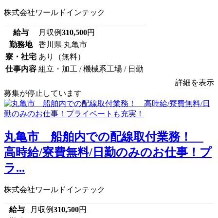
株式会社ワールドインテック
給与
月収例
310,500
円
勤務地
香川県 丸亀市
寮・社宅
あり（無料）
仕事内容
組立・加工 / 機械系工場 / 日勤
詳細を表示
募集が停止しています
丸亀市 船舶内での配線取付業務！
高時給/寮費無料/日勤のみのお仕事！プ
ラ...
株式会社ワールドインテック
給与
月収例
310,500
円