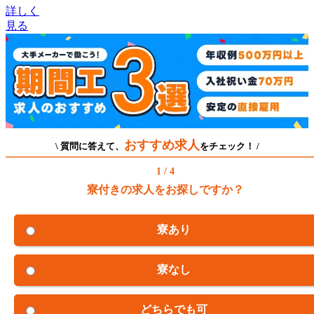
詳しく
見る
おすすめ求人
\ 質問に答えて、
をチェック！ /
1 / 4
寮付きの求人をお探しですか？
寮あり
寮なし
どちらでも可