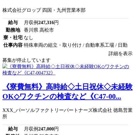
株式会社グロップ 四国・九州営業本部
給与
月収例
247,316
円
勤務地
香川県 高松市
寮・社宅
なし
仕事内容
特殊車両の組立・取り付け / 自動車系工場 / 日勤
詳細を表示
募集が停止しています
《寮費無料》高時給◇土日祝休◇未経験
OK◇ワクチンの検査など《C47-00...
XXX_パーソルファクトリーパートナーズ株式会社 徳島営業
所
給与
月収例
247,000
円