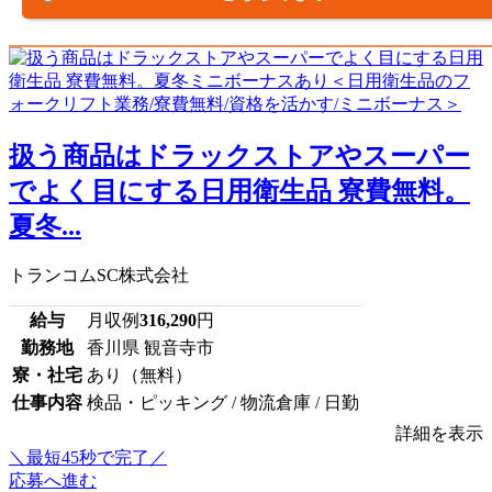
扱う商品はドラックストアやスーパー
でよく目にする日用衛生品 寮費無料。
夏冬...
トランコムSC株式会社
給与
月収例
316,290
円
勤務地
香川県 観音寺市
寮・社宅
あり（無料）
仕事内容
検品・ピッキング / 物流倉庫 / 日勤
詳細を表示
＼最短45秒で完了／
応募へ進む