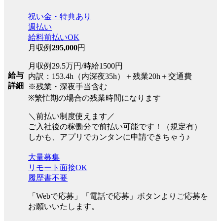
祝い金・特典あり
週払い
給料前払いOK
月収例
295,000
円
月収例29.5万円/時給1500円
給与
内訳：153.4h（内深夜35h）＋残業20h＋交通費
詳細
※残業・深夜手当含む
※繁忙期の場合の残業時間になります
＼前払い制度使えます／
ご入社後の稼働分で前払い可能です！（規定有）
しかも、アプリでカンタンに申請できちゃう♪
大量募集
リモート面接OK
履歴書不要
「Webで応募」「電話で応募」ボタンよりご応募を
お願いいたします。