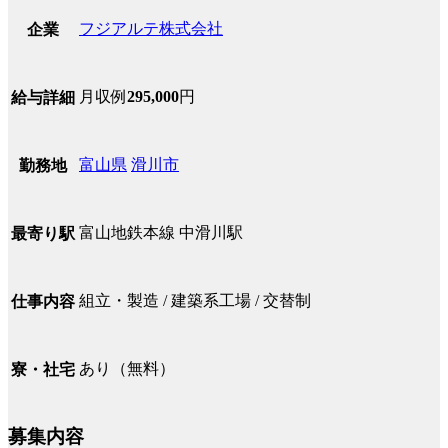
フジアルテ株式会社
企業
月収例
295,000
円
給与詳細
富山県
滑川市
勤務地
富山地鉄本線 中滑川駅
最寄り駅
組立・製造 / 建築系工場 / 交替制
仕事内容
あり（無料）
寮・社宅
募集内容