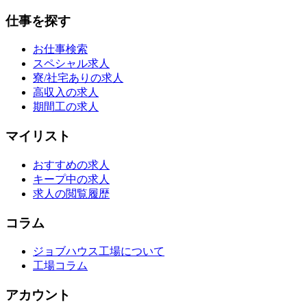
仕事を探す
お仕事検索
スペシャル求人
寮/社宅ありの求人
高収入の求人
期間工の求人
マイリスト
おすすめの求人
キープ中の求人
求人の閲覧履歴
コラム
ジョブハウス工場について
工場コラム
アカウント