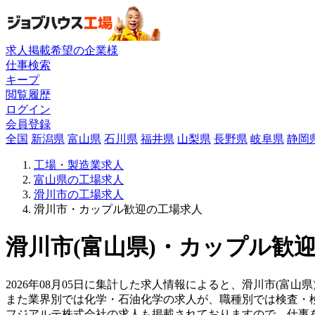
求人掲載希望の企業様
仕事検索
キープ
閲覧履歴
ログイン
会員登録
全国
新潟県
富山県
石川県
福井県
山梨県
長野県
岐阜県
静岡
工場・製造業求人
富山県の工場求人
滑川市の工場求人
滑川市・カップル歓迎の工場求人
滑川市(富山県)・カップル歓迎
2026年08月05日に集計した求人情報によると、滑川市(富山県
また業界別では化学・石油化学の求人が、職種別では検査・
フジアルテ株式会社の求人も掲載されておりますので、仕事