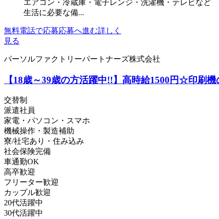
エアコン・冷蔵庫・電子レンジ・洗濯機・テレビなど
生活に必要な備...
無料電話で応募
応募へ進む
詳しく
見る
パーソルファクトリーパートナーズ株式会社
【18歳～39歳の方活躍中!!】高時給1500円☆印刷機
交替制
派遣社員
家電・パソコン・スマホ
機械操作・製造補助
寮/社宅あり・住み込み
社会保険完備
車通勤OK
高卒歓迎
フリーター歓迎
カップル歓迎
20代活躍中
30代活躍中