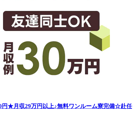
0円★月収29万円以上♪無料ワンルーム寮完備☆赴任