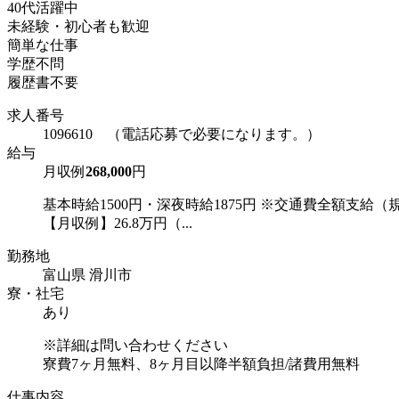
40代活躍中
未経験・初心者も歓迎
簡単な仕事
学歴不問
履歴書不要
求人番号
1096610 （電話応募で必要になります。）
給与
月収例
268,000
円
基本時給1500円・深夜時給1875円 ※交通費全額支給（
【月収例】26.8万円（...
勤務地
富山県 滑川市
寮・社宅
あり
※詳細は問い合わせください
寮費7ヶ月無料、8ヶ月目以降半額負担/諸費用無料
仕事内容