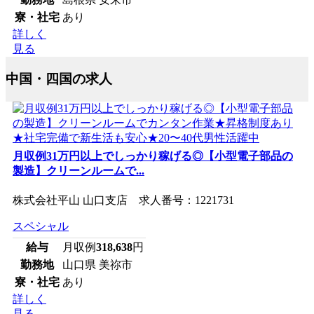
寮・社宅
あり
詳しく
見る
中国・四国の求人
月収例31万円以上でしっかり稼げる◎【小型電子部品の
製造】クリーンルームで...
株式会社平山 山口支店 求人番号：1221731
スペシャル
給与
月収例
318,638
円
勤務地
山口県 美祢市
寮・社宅
あり
詳しく
見る