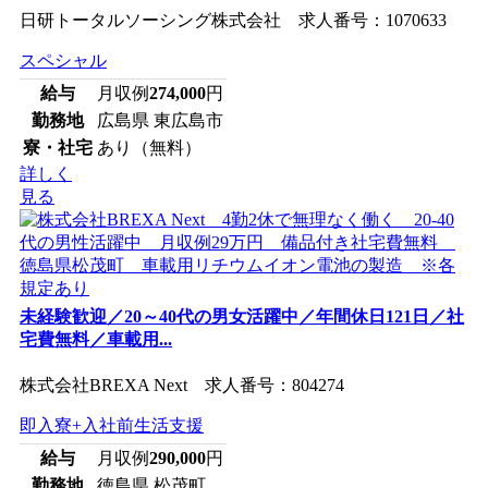
日研トータルソーシング株式会社 求人番号：1070633
スペシャル
給与
月収例
274,000
円
勤務地
広島県 東広島市
寮・社宅
あり（無料）
詳しく
見る
未経験歓迎／20～40代の男女活躍中／年間休日121日／社
宅費無料／車載用...
株式会社BREXA Next 求人番号：804274
即入寮+入社前生活支援
給与
月収例
290,000
円
勤務地
徳島県 松茂町