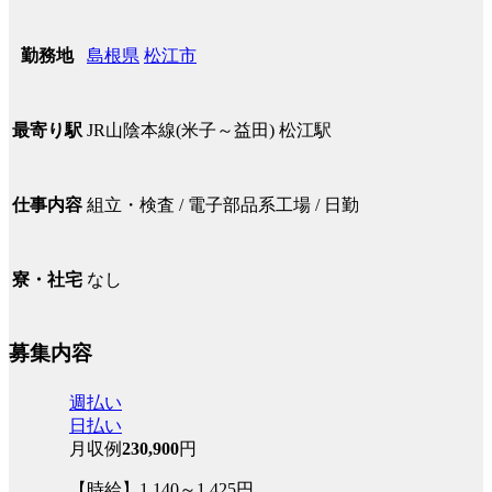
島根県
松江市
勤務地
JR山陰本線(米子～益田) 松江駅
最寄り駅
組立・検査 / 電子部品系工場 / 日勤
仕事内容
なし
寮・社宅
募集内容
週払い
日払い
月収例
230,900
円
【時給】1,140～1,425円