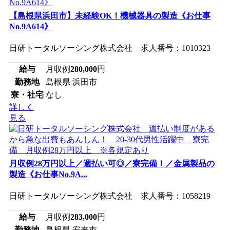
【島根県浜田市】未経験OK！機械器具の製造《お仕事
No.9A614》
日研トータルソーシング株式会社 求人番号：1010323
給与
月収例
280,000
円
勤務地
島根県 浜田市
寮・社宅
なし
詳しく
見る
月収例28万円以上／週払い可◎／寮完備！／金属製品の
製造《お仕事No.9A...
日研トータルソーシング株式会社 求人番号：1058219
給与
月収例
283,000
円
勤務地
島根県 安来市