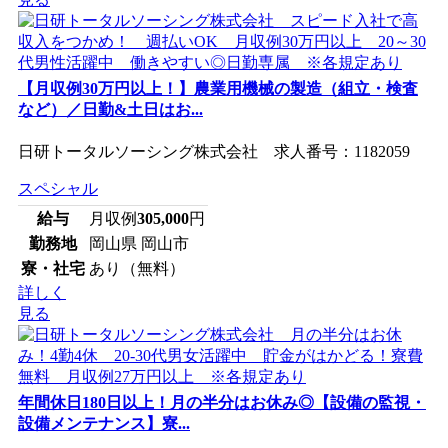
【月収例30万円以上！】農業用機械の製造（組立・検査
など）／日勤&土日はお...
日研トータルソーシング株式会社 求人番号：1182059
スペシャル
給与
月収例
305,000
円
勤務地
岡山県 岡山市
寮・社宅
あり（無料）
詳しく
見る
年間休日180日以上！月の半分はお休み◎【設備の監視・
設備メンテナンス】寮...