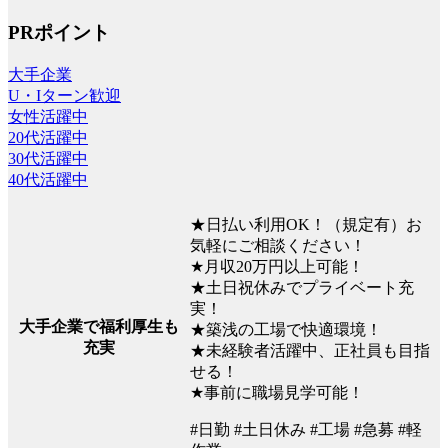
PRポイント
大手企業
U・Iターン歓迎
女性活躍中
20代活躍中
30代活躍中
40代活躍中
★日払い利用OK！（規定有）お
気軽にご相談ください！
★月収20万円以上可能！
★土日祝休みでプライベート充
実！
大手企業で福利厚生も
★築浅の工場で快適環境！
充実
★未経験者活躍中、正社員も目指
せる！
★事前に職場見学可能！
#日勤 #土日休み #工場 #急募 #軽