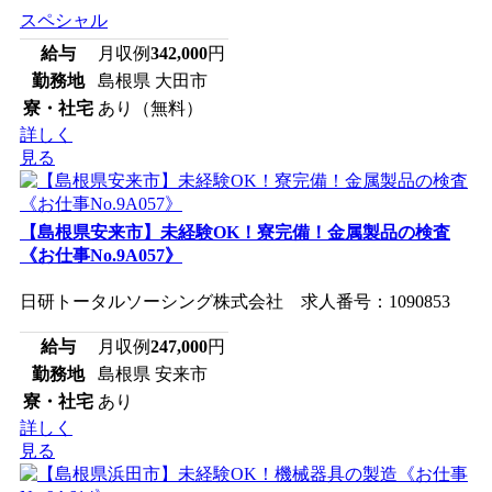
スペシャル
給与
月収例
342,000
円
勤務地
島根県 大田市
寮・社宅
あり（無料）
詳しく
見る
【島根県安来市】未経験OK！寮完備！金属製品の検査
《お仕事No.9A057》
日研トータルソーシング株式会社 求人番号：1090853
給与
月収例
247,000
円
勤務地
島根県 安来市
寮・社宅
あり
詳しく
見る