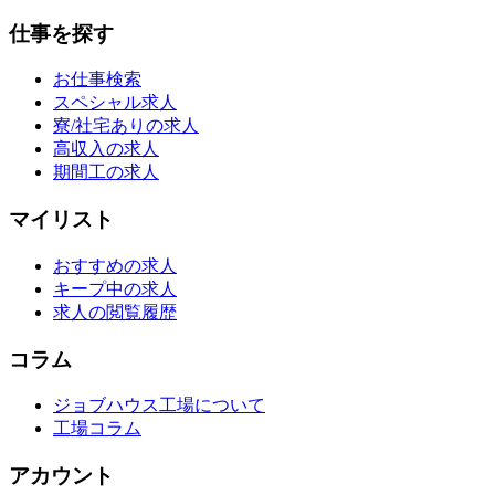
仕事を探す
お仕事検索
スペシャル求人
寮/社宅ありの求人
高収入の求人
期間工の求人
マイリスト
おすすめの求人
キープ中の求人
求人の閲覧履歴
コラム
ジョブハウス工場について
工場コラム
アカウント