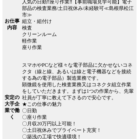
人気の日勤‼座り作業‼【事前職場見学可能】電子
部品の検査業務/土日祝休み/未経験可≪島根県松江
市≫
お仕事
組立・組付け
内容
検査
クリーンルーム
軽作業
座り作業
スマホやPCなど様々な電子部品に欠かせないコネ
クタ（線と線、あるいは線と電子機器などを接続
する為の電子部品）製造業務です。
顕微鏡を使用した検査業務又はコネクタ組立作業
をしていただきます。まずは1つの作業から、先輩
安定の
社員が丁寧に教えて下さるので安心です。
大手企
★この仕事の魅力
業で働
〇日勤
く
〇座り作業
〇月収20万円以上可能！
〇土日祝休みでプライベート充実！
〇築浅の工場で快適環境！