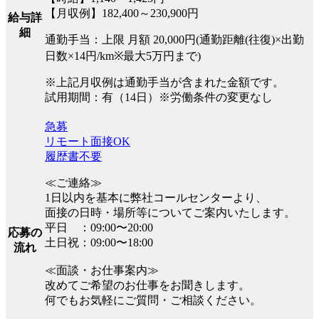
【月収例】182,400～230,900円
給与詳
細
通勤手当：上限 月額 20,000円(通勤距離(往復)×出勤
日数×14円/km※最大5万円まで)
※上記月収例は通勤手当が含まれた金額です。
試用期間：有（14日）※労働条件の変更なし
急募
リモート面接OK
履歴書不要
≪ご連絡≫
1日以内を基本に弊社コールセンターより、
面接の日時・場所等についてご案内いたします。
平日 ：09:00〜20:00
応募の
土日祝：09:00〜18:00
流れ
≪面談・お仕事案内≫
改めてご希望のお仕事をお聞きします。
何でもお気軽にご質問・ご相談ください。