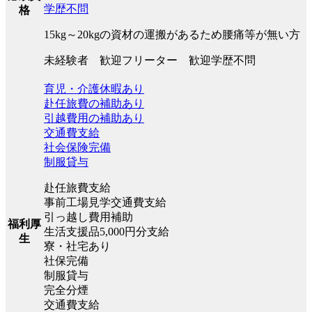
学歴不問
格
15kg～20kgの資材の運搬があるため腰痛等が無い方
未経験者 歓迎フリーター 歓迎学歴不問
育児・介護休暇あり
赴任旅費の補助あり
引越費用の補助あり
交通費支給
社会保険完備
制服貸与
赴任旅費支給
事前工場見学交通費支給
引っ越し費用補助
福利厚
生活支援品5,000円分支給
生
寮・社宅あり
社保完備
制服貸与
完全分煙
交通費支給