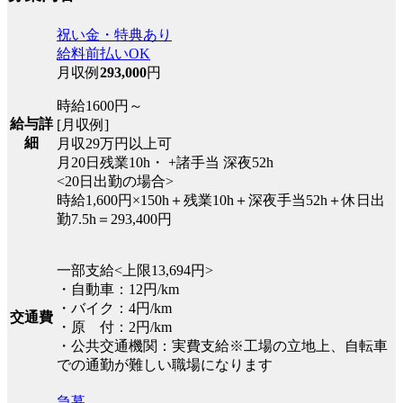
祝い金・特典あり
給料前払いOK
月収例
293,000
円
時給1600円～
給与詳
[月収例]
細
月収29万円以上可
月20日残業10h・ +諸手当 深夜52h
<20日出勤の場合>
時給1,600円×150h＋残業10h＋深夜手当52h＋休日出
勤7.5h＝293,400円
一部支給<上限13,694円>
・自動車：12円/km
・バイク：4円/km
交通費
・原 付：2円/km
・公共交通機関：実費支給※工場の立地上、自転車
での通勤が難しい職場になります
急募