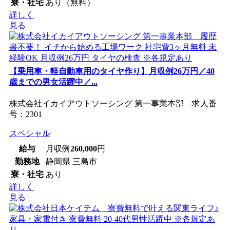
寮・社宅
あり（無料）
詳しく
見る
【乗用車・軽自動車用のタイヤ作り】月収例26万円／40
歳までの男女活躍中／...
株式会社イカイアウトソーシング 第一事業本部 求人番
号：2301
スペシャル
給与
月収例
260,000
円
勤務地
静岡県 三島市
寮・社宅
あり
詳しく
見る