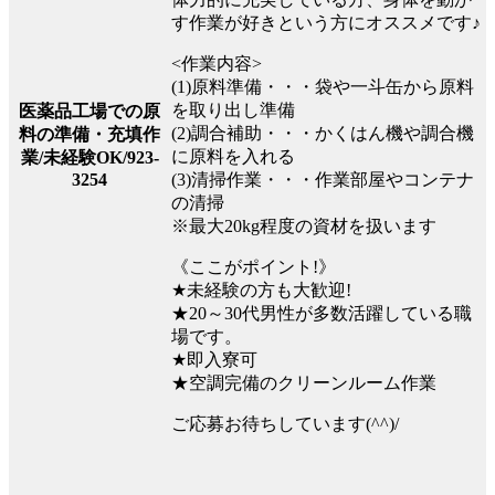
す作業が好きという方にオススメです♪
<作業内容>
(1)原料準備・・・袋や一斗缶から原料
を取り出し準備
医薬品工場での原
(2)調合補助・・・かくはん機や調合機
料の準備・充填作
に原料を入れる
業/未経験OK/923-
(3)清掃作業・・・作業部屋やコンテナ
3254
の清掃
※最大20kg程度の資材を扱います
《ここがポイント!》
★未経験の方も大歓迎!
★20～30代男性が多数活躍している職
場です。
★即入寮可
★空調完備のクリーンルーム作業
ご応募お待ちしています(^^)/