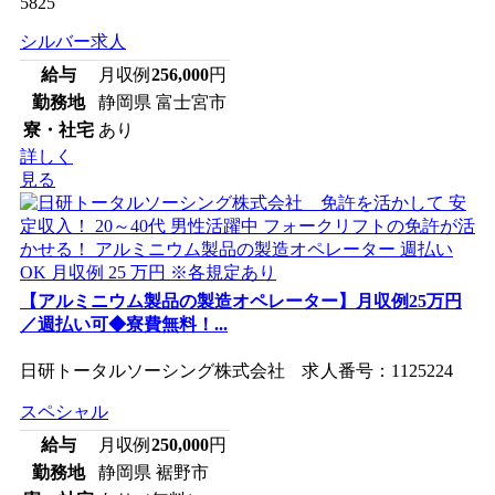
5825
シルバー求人
給与
月収例
256,000
円
勤務地
静岡県 富士宮市
寮・社宅
あり
詳しく
見る
【アルミニウム製品の製造オペレーター】月収例25万円
／週払い可◆寮費無料！...
日研トータルソーシング株式会社 求人番号：1125224
スペシャル
給与
月収例
250,000
円
勤務地
静岡県 裾野市