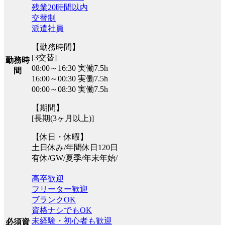
残業20時間以内
交替制
派遣社員
【勤務時間】
[3交替]
勤務時
08:00～16:30 実働7.5h
間
16:00～00:30 実働7.5h
00:00～08:30 実働7.5h
【期間】
[長期(3ヶ月以上)]
【休日・休暇】
土日休み/年間休日120日
有休/GW/夏季/年末年始/
高卒歓迎
フリーター歓迎
ブランクOK
資格ナシでもOK
未経験・初心者も歓迎
必須資