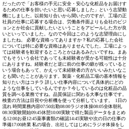
だったので「お客様の手元に安全・安心な化粧品をお届けす
るための仕事を担いたいと思い応募しました」という志望動
機にしました。以前知り合いから聞いたのですが、工場の正
社員の仕事に応募する場合は、労働条件面よりも会社のビジ
ョンとか社会に貢献したいということをアピールした方が良
いといっていました。なので今回はこのような志望理由にし
ましたね。 必要な資格ってありますか？私の応募した会社
については特に必要な資格はありませんでした。工場によっ
ては経験者を歓迎するところとかはあるみたいですね。まあ
でもそういう会社であっても未経験者が受かる可能性は十分
にありますね。経験者だと逆に前の仕事の癖が残っていると
いう場合もあって、かえって未経験者の方がいいみたいなこ
とも聞いたことがあります。製薬・化粧品工場の基本情報を
知りたい方はコチラ 詳しい仕事内容について具体的にどの
ような仕事をしているんですか？今しているのは化粧品の品
質を調べる業務ですね。品質保証に関わる大事な仕事です。
検査の方法は目視や分析機を使って分析しています。 1日の
流れ 時間業務内容07:50出勤08:00ラジオ体操08:05全体朝礼
08:30実験開始09:45休憩10:00実験で得た製品データをまとめ
る12:00お昼12:45薬事書類の確認14:45実験や次の日の仕事の
準備17:00終業 私の場合、出社してはじめにラジオ体操をし