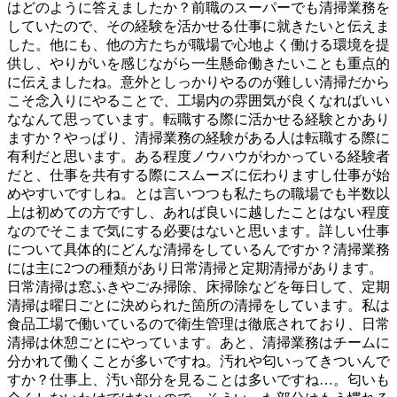
はどのように答えましたか？前職のスーパーでも清掃業務を
していたので、その経験を活かせる仕事に就きたいと伝えま
した。他にも、他の方たちが職場で心地よく働ける環境を提
供し、やりがいを感じながら一生懸命働きたいことも重点的
に伝えましたね。意外としっかりやるのが難しい清掃だから
こそ念入りにやることで、工場内の雰囲気が良くなればいい
ななんて思っています。転職する際に活かせる経験とかあり
ますか？やっぱり、清掃業務の経験がある人は転職する際に
有利だと思います。ある程度ノウハウがわかっている経験者
だと、仕事を共有する際にスムーズに伝わりますし仕事が始
めやすいですしね。とは言いつつも私たちの職場でも半数以
上は初めての方ですし、あれば良いに越したことはない程度
なのでそこまで気にする必要はないと思います。詳しい仕事
について具体的にどんな清掃をしているんですか？清掃業務
には主に2つの種類があり日常清掃と定期清掃があります。
日常清掃は窓ふきやごみ掃除、床掃除などを毎日して、定期
清掃は曜日ごとに決められた箇所の清掃をしています。私は
食品工場で働いているので衛生管理は徹底されており、日常
清掃は休憩ごとにやっています。あと、清掃業務はチームに
分かれて働くことが多いですね。汚れや匂いってきついんで
すか？仕事上、汚い部分を見ることは多いですね…。匂いも