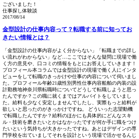
ございました！
仕事探し体験談
2017/08/14
金型設計の仕事内容って？転職する前に知ってお
きたい情報とは？
「金型設計の仕事内容がよく分からない」「転職までの詳し
い流れがわからない」など…ここではそんな疑問に現場で働
く方の意見や、口コミの情報をもとにお答えしていきます！
プロフィール本コラムでは金型設計の現場で働く人にインタ
ビューをして転職のきっかけや仕事の内容について伺いまし
た。プロフィール年齢21歳性別男性仕事内容船舶の内装の設
計勤務地神奈川県転職時についてどうして転職しようと思っ
たんですか？この職に就くまではアルバイトをしていまし
た。給料も少なく安定しませんでしたし、実際もっと給料が
欲しいと思ったのがきっかけですね。 どういった志望動機
で転職したんですか？給料のほかにも具体的にどんなスキ
ル・技術を磨きたいとかはなかったですが何か手に職をつけ
たいという気持ちが大きかったですね。あとはデザインの専
門学校を出ていましてそれを設計という現場で活かせるんじ