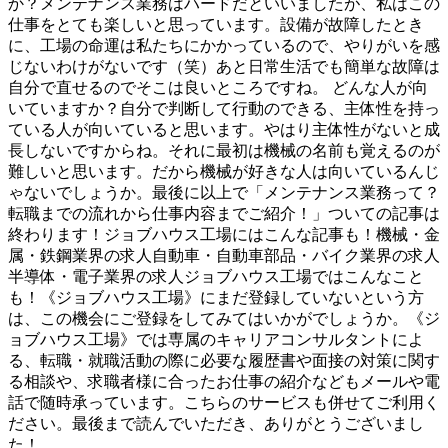
か？メンテナンス業務はハードだといいましたが、私はこの
仕事をとても楽しいと思っています。設備が故障したとき
に、工場の命運は私たちにかかっているので、やりがいを感
じないわけがないです（笑）あと日常生活でも簡単な故障は
自分で直せるのでそこは良いところですね。 どんな人が向
いていますか？自分で判断して行動のできる、主体性を持っ
ている人が向いていると思います。やはり主体性がないと成
長しないですからね。それに最初は機械の名前も覚えるのが
難しいと思います。だから機械が好きな人は向いているんじ
ゃないでしょうか。最後に以上で「メンテナンス業務って？
転職までの流れから仕事内容までご紹介！」ついての記事は
終わります！ジョブハウス工場にはこんな記事も！機械・金
属・鉄鋼業界の求人自動車・自動車部品・バイク業界の求人
半導体・電子業界の求人ジョブハウス工場ではこんなこと
も！《ジョブハウス工場》にまだ登録していないという方
は、この機会にご登録をしてみてはいかがでしょうか。《ジ
ョブハウス工場》では専属のキャリアコンサルタントによ
る、転職・就職活動の際に必要な履歴書や面接の対策に関す
る相談や、求職者様に合ったお仕事の紹介などもメールや電
話で随時承っています。こちらのサービスも併せてご利用く
ださい。最後まで読んでいただき、ありがとうございまし
た！