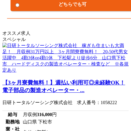
どちらでも可
オススメ求人
スペシャル
【3ヶ月寮費無料！】週払い利用可◎未経験OK！
電子部品の製造オペレーター・...
日研トータルソーシング株式会社 求人番号：1058222
給与
月収例
316,000
円
勤務地
山口県 下松市
寮・社