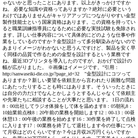
ゃないかと思ったことにあります。以上がきっかけですか
ね。 必要な知識や資格ってありますか？絶対に必要という
わけではありませんがキャリアアップにつながりやすい金型
製作技能士という国家資格はあります。この資格を持ってい
ると職業訓練指導員になるために必要な実技試験も免除され
ます。詳しい仕事内容について具体的にどのような仕事や作
業をしているのですか？金型設計って多分馴染みがないので
あまりイメージがわかないと思うんですけど、製品を安く早
く同様の品質で作るための金型を設計するという業務です
ね。最近3Dプリンタを導入したのですが、おかげで設計の
幅が広がりました。 ※画像はイメージです。”引用：
http://sanwaseiki-die.co.jp/?page_id=32 ”金型設計にコツって
ありますか？新しい要望を依頼主から言われたり困難な問題
にあたったりすることも時にはあります。そういったときに
は自分の力だけでなんとかしようとするんじゃなくて依頼主
や先輩たちに相談することが大事だと思います。 1日の流れ
8：00出社してラジオ体操をして体を温めます8：05朝礼8：
10始業前点検8：20午前の業務を開始します12：00-13：00昼
休憩13：00午後の業務を始めます16：30作業を終了して点検
に入ります17：00業務を終了して退社します今の仕事につい
て月収はどのくらいですか？今は月収26万円くらいですか