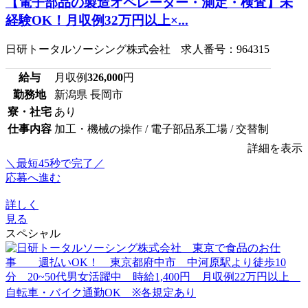
【電子部品の製造オペレーター・測定・検査】未
経験OK！月収例32万円以上×...
日研トータルソーシング株式会社 求人番号：964315
給与
月収例
326,000
円
勤務地
新潟県 長岡市
寮・社宅
あり
仕事内容
加工・機械の操作 / 電子部品系工場 / 交替制
詳細を表示
＼最短45秒で完了／
応募へ進む
詳しく
見る
スペシャル