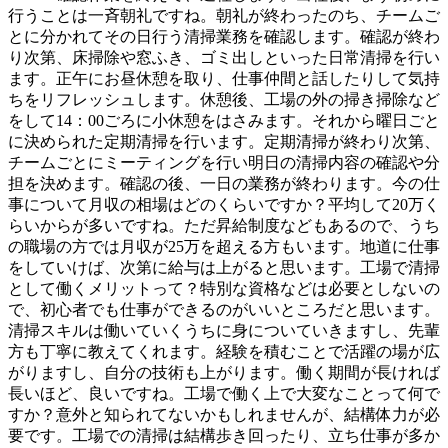
行うことは一斉朝礼ですね。朝礼が終わったのち、チームご
とに分かれてその日行う清掃業務を確認します。確認が終わ
り次第、床掃除や窓ふき、ゴミ出しといった日常清掃を行い
ます。正午にお昼休憩を取り、仕事仲間と話したりして気持
ちをリフレッシュします。休憩後、工場の外の掃き掃除など
をして14：00ごろに小休憩をはさみます。それから曜日ごと
に決められた定期清掃を行います。定期清掃が終わり次第、
チームごとにミーティングを行い明日の清掃内容の確認や分
担を決めます。確認の後、一日の業務が終わります。今の仕
事について月収の相場はどのくらいですか？平均して20万く
らいからが多いですね。ただ昇給制度などもあるので、うち
の職場の方では月収が25万を超える方もいます。地道に仕事
をしていけば、次第に給与は上がると思います。工場で清掃
として働くメリットって？特別な資格などは必要としないの
で、初心者でも仕事ができるのがいいところだと思います。
清掃スキルは働いていくうちに身についていきますし、先輩
方も丁寧に教えてくれます。経験を積むことで活躍の場が広
がりますし、自分の技術も上がります。働く期間が長ければ
長いほど、良いですね。工場で働く上で大変なことって何で
すか？意外と知られてないかもしれませんが、結構体力が必
要です。工場での清掃は結構歩き回ったり、立ち仕事が多か