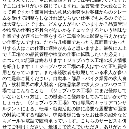
そこにはやりがいを感じていますね。品質管理で大変なこと
って何ですか？部署同士の意見の衝突やお客様からのクレー
ムを受けて調整をしなければならない仕事でもあるのでそこ
は大変なことですね。どんな人が向いていますか？品質管理
や検査の仕事は不具合がないかをチェックするという地味な
作業ですが適当に仕事をすると工場全体に影響を与えかねな
い仕事なんですね。だから几帳面であったり真面目であった
りする人はこの仕事に適性があると思いますよ。最後に以上
で「工場での品質管理や検査の仕事に転職したい方必見！」
についての記事は終わります！ジョブハウス工場の求人情報
を紹介します！！ジョブハウス工場の求人はすべて正社員採
用となっています。また未経験者を歓迎している求人が多い
ので是非ご覧ください。自動車・部品・バイク業界の求人食
品・飲料業界の求人製薬・化粧品業界の求人ジョブハウス工
場ではこんなことも！《ジョブハウス工場》にまだ登録して
いないという方は、この機会にご登録をしてみてはいかがで
しょうか。《ジョブハウス工場》では専属のキャリアコンサ
ルタントによる、転職・就職活動の際に必要な履歴書や面接
の対策に関する相談や、求職者様に合ったお仕事の紹介など
もメールや電話で随時承っています。こちらのサービスも併
せてご利用ください。最後まで読んでいただき、ありがとう