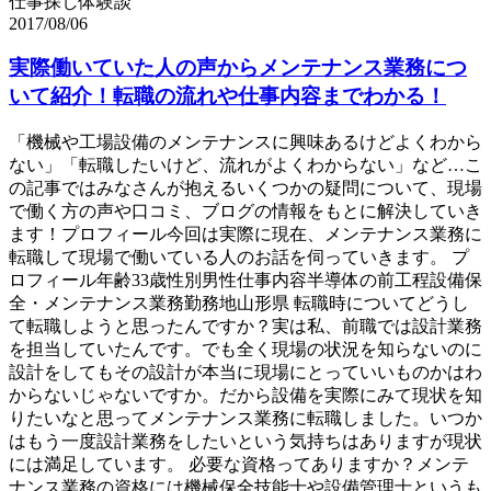
仕事探し体験談
2017/08/06
実際働いていた人の声からメンテナンス業務につ
いて紹介！転職の流れや仕事内容までわかる！
「機械や工場設備のメンテナンスに興味あるけどよくわから
ない」「転職したいけど、流れがよくわからない」など…こ
の記事ではみなさんが抱えるいくつかの疑問について、現場
で働く方の声や口コミ、ブログの情報をもとに解決していき
ます！プロフィール今回は実際に現在、メンテナンス業務に
転職して現場で働いている人のお話を伺っていきます。 プ
ロフィール年齢33歳性別男性仕事内容半導体の前工程設備保
全・メンテナンス業務勤務地山形県 転職時についてどうし
て転職しようと思ったんですか？実は私、前職では設計業務
を担当していたんです。でも全く現場の状況を知らないのに
設計をしてもその設計が本当に現場にとっていいものかはわ
からないじゃないですか。だから設備を実際にみて現状を知
りたいなと思ってメンテナンス業務に転職しました。いつか
はもう一度設計業務をしたいという気持ちはありますが現状
には満足しています。 必要な資格ってありますか？メンテ
ナンス業務の資格には機械保全技能士や設備管理士というも