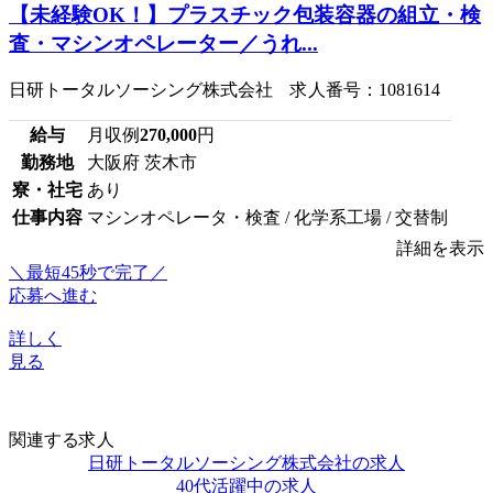
【未経験OK！】プラスチック包装容器の組立・検
査・マシンオペレーター／うれ...
日研トータルソーシング株式会社 求人番号：1081614
給与
月収例
270,000
円
勤務地
大阪府 茨木市
寮・社宅
あり
仕事内容
マシンオペレータ・検査 / 化学系工場 / 交替制
詳細を表示
＼最短45秒で完了／
応募へ進む
詳しく
見る
関連する求人
日研トータルソーシング株式会社の求人
40代活躍中の求人