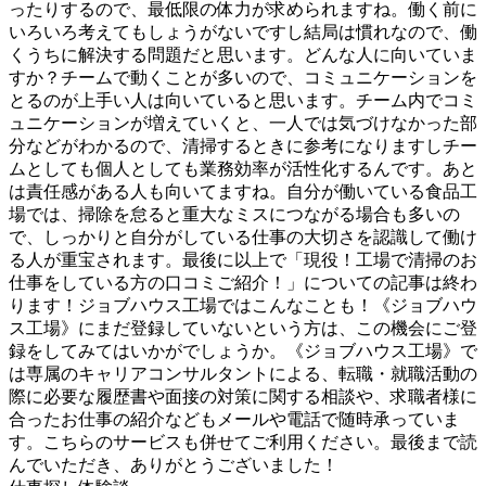
ったりするので、最低限の体力が求められますね。働く前に
いろいろ考えてもしょうがないですし結局は慣れなので、働
くうちに解決する問題だと思います。どんな人に向いていま
すか？チームで動くことが多いので、コミュニケーションを
とるのが上手い人は向いていると思います。チーム内でコミ
ュニケーションが増えていくと、一人では気づけなかった部
分などがわかるので、清掃するときに参考になりますしチー
ムとしても個人としても業務効率が活性化するんです。あと
は責任感がある人も向いてますね。自分が働いている食品工
場では、掃除を怠ると重大なミスにつながる場合も多いの
で、しっかりと自分がしている仕事の大切さを認識して働け
る人が重宝されます。最後に以上で「現役！工場で清掃のお
仕事をしている方の口コミご紹介！」についての記事は終わ
ります！ジョブハウス工場ではこんなことも！《ジョブハウ
ス工場》にまだ登録していないという方は、この機会にご登
録をしてみてはいかがでしょうか。《ジョブハウス工場》で
は専属のキャリアコンサルタントによる、転職・就職活動の
際に必要な履歴書や面接の対策に関する相談や、求職者様に
合ったお仕事の紹介などもメールや電話で随時承っていま
す。こちらのサービスも併せてご利用ください。最後まで読
んでいただき、ありがとうございました！