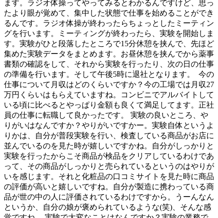
ます。ラジオ体操ってやってみるとわかるんですけど、思っ
たより眼が覚めて、集中した状態で仕事を始めることができ
るんです。ラジオ体操が終わったらちょっとしたミーティン
グを行います。ミーティングが終わったら、実験を開始しま
す。実験がひと段落したところで15分休憩を挟んで、先ほど
集めた実験データをまとめます。お昼休憩を挟んでから薬事
書類の確認をして、それから実験を行ったり、次の日の仕事
の準備を行います。そして午後5時に退社となります。 今の
仕事について月収はどのくらいですか？今の工場では月収27
万円くらいはもらえていますね。コンビニでアルバイトして
いる頃に比べるとやっぱり金額も良くて満足してます。正社
員の仕事に転職して良かったです。 実験の良いところ、や
りがいはなんですか？やりがいですかー。実験自体というよ
りかは、自分が普段実験を行い、検査している商品がお店に
並んでいるのを見た時が嬉しいですかね。自分がしっかりと
実験を行ったからこそ商品が検品をクリアしているわけであ
って、その商品がしっかりと売られているというのはやりが
いを感じます。それと化粧品の口コミサイトを見た時に商品
の評価が高いと嬉しいですね。自分が製造に携わっている商
品が世の中の人に評価されているわけですから。うーんなん
というか、自分の娘が褒められているような(笑)、そんな感
覚ですね。 実験で大変なことはなんですか？実験の業務で