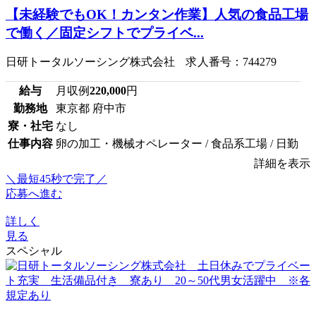
【未経験でもOK！カンタン作業】人気の食品工場
で働く／固定シフトでプライベ...
日研トータルソーシング株式会社 求人番号：744279
給与
月収例
220,000
円
勤務地
東京都 府中市
寮・社宅
なし
仕事内容
卵の加工・機械オペレーター / 食品系工場 / 日勤
詳細を表示
＼最短45秒で完了／
応募へ進む
詳しく
見る
スペシャル