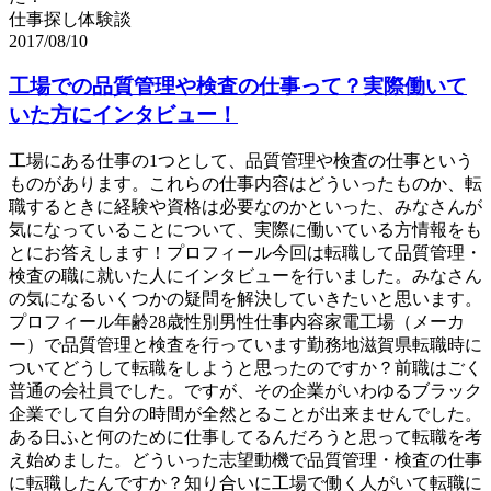
仕事探し体験談
2017/08/10
工場での品質管理や検査の仕事って？実際働いて
いた方にインタビュー！
工場にある仕事の1つとして、品質管理や検査の仕事という
ものがあります。これらの仕事内容はどういったものか、転
職するときに経験や資格は必要なのかといった、みなさんが
気になっていることについて、実際に働いている方情報をも
とにお答えします！プロフィール今回は転職して品質管理・
検査の職に就いた人にインタビューを行いました。みなさん
の気になるいくつかの疑問を解決していきたいと思います。
プロフィール年齢28歳性別男性仕事内容家電工場（メーカ
ー）で品質管理と検査を行っています勤務地滋賀県転職時に
ついてどうして転職をしようと思ったのですか？前職はごく
普通の会社員でした。ですが、その企業がいわゆるブラック
企業でして自分の時間が全然とることが出来ませんでした。
ある日ふと何のために仕事してるんだろうと思って転職を考
え始めました。どういった志望動機で品質管理・検査の仕事
に転職したんですか？知り合いに工場で働く人がいて転職に