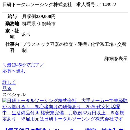
日研トータルソーシング株式会社 求人番号：1149922
給与
月収例
239,000
円
勤務地
群馬県 伊勢崎市
寮・社
あり
宅
仕事内
プラスチック容器の検査・運搬 / 化学系工場 / 交替
容
制
詳細を表示
＼最短45秒で完了／
応募へ進む
詳しく
見る
スペシャル