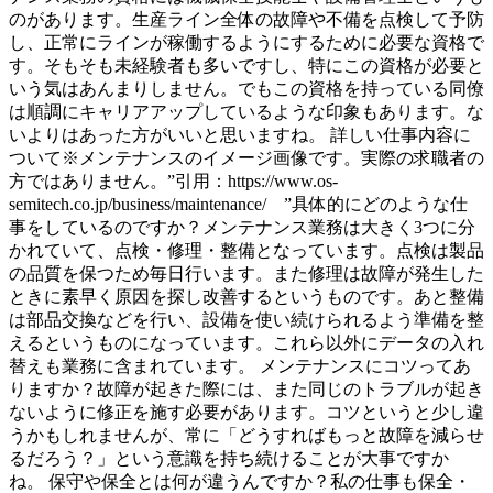
のがあります。生産ライン全体の故障や不備を点検して予防
し、正常にラインが稼働するようにするために必要な資格で
す。そもそも未経験者も多いですし、特にこの資格が必要と
いう気はあんまりしません。でもこの資格を持っている同僚
は順調にキャリアアップしているような印象もあります。な
いよりはあった方がいいと思いますね。 詳しい仕事内容に
ついて※メンテナンスのイメージ画像です。実際の求職者の
方ではありません。”引用：https://www.os-
semitech.co.jp/business/maintenance/ ”具体的にどのような仕
事をしているのですか？メンテナンス業務は大きく3つに分
かれていて、点検・修理・整備となっています。点検は製品
の品質を保つため毎日行います。また修理は故障が発生した
ときに素早く原因を探し改善するというものです。あと整備
は部品交換などを行い、設備を使い続けられるよう準備を整
えるというものになっています。これら以外にデータの入れ
替えも業務に含まれています。 メンテナンスにコツってあ
りますか？故障が起きた際には、また同じのトラブルが起き
ないように修正を施す必要があります。コツというと少し違
うかもしれませんが、常に「どうすればもっと故障を減らせ
るだろう？」という意識を持ち続けることが大事ですか
ね。 保守や保全とは何が違うんですか？私の仕事も保全・