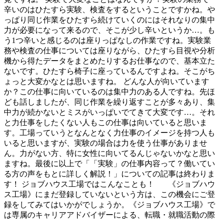
辛いのはひたすら実験、検査をするということですかね。や
っぱり同じ作業をひたすら続けていくのにはそれなりの集中
力が必要になって来るので、そこが少し辛いというか…。も
う1つ辛いと感じるのは座りっぱなしの作業ですね。実験業
務や検査の仕事については座りながら、ひたすら目視や分析
機から得たデータをまとめたりするお仕事なので、基本立た
ないです。ひたすら椅子に座っているんですよね。そこがち
ょっと大変かなとは思いますね。 どんな人が向いています
か？この仕事に向いているのは集中力のある人ですね。先ほ
ども話しましたが、同じ作業を繰り返すことが多々あり、集
中力が続かないとミスがいっぱいでてきて大変です…。それ
と力仕事をしたくない人もこの仕事は向いていると思いま
す。工場っていうとなんとなく力仕事のイメージを持つ人も
いると思いますが、実験の場合は力を使う仕事がありませ
ん。力がない方、特に女性に向いてるんじゃないかなと思い
ますね。最後に以上で「「実験」の仕事内容って？働いてい
る方の声をもとに詳しく解説！」についての記事は終わりま
す！ ジョブハウス工場ではこんなことも！ 《ジョブハウ
ス工場》にまだ登録していないという方は、この機会にご登
録をしてみてはいかがでしょうか。《ジョブハウス工場》で
は専属のキャリアアドバイザーによる、転職・就職活動の際