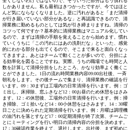
全くしないわけではないので、そういった部分はもう慣れる
しかありません。私も最初はきつかったですが、今ではほと
んど気にならなくなりました。逆に汚れがあると「まだ清掃
が行き届いていない部分があるな」と再認識できるので、清
掃業務に勤めるものとしては気が引き締まりますね。清掃の
コツって何ですか？基本的に清掃業務はマニュアル化してい
るので、まずは清掃の手順を覚えることから始めます。慣れ
ていくうちに「この汚れにはあの洗剤だな」といった、感覚
的にわかる部分も出てくるので、そこまで来ると面白くなっ
てきますよ。あとはチームで動くことが多いので、分担によ
る効率化を図ることですね。実際、うちの職場でも時間と人
数を計算して清掃分担をしたところ、かなり効率よく働くこ
とができました。1日の流れ時間業務内容09:00出社後、一斉
朝礼をします。その後チームで集まり、清掃業務の確認を行
います。09：30まずは工場内の日常清掃を行います。例：ゴ
ミ出し、床掃除、窓ふきなど12：00お昼のため休憩をはさみ
ます。12：45休憩後、工場外の日常清掃を行います。例：掃
き掃除、ゴミ拾いなど14：00小休憩をはさみます。14：30曜
日ごとに決められた定期清掃を行います。例：月曜は調理機
の油汚れを落とすなど17：00定期清掃が終了次第、チームご
とにミーティングを行い明日の清掃内容の分担を決めます。
17：30確認作業を終えて、退社します。出社後、まず初めに