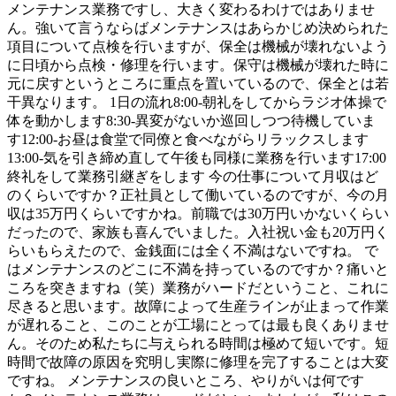
メンテナンス業務ですし、大きく変わるわけではありませ
ん。強いて言うならばメンテナンスはあらかじめ決められた
項目について点検を行いますが、保全は機械が壊れないよう
に日頃から点検・修理を行います。保守は機械が壊れた時に
元に戻すというところに重点を置いているので、保全とは若
干異なります。 1日の流れ8:00-朝礼をしてからラジオ体操で
体を動かします8:30-異変がないか巡回しつつ待機していま
す12:00-お昼は食堂で同僚と食べながらリラックスします
13:00-気を引き締め直して午後も同様に業務を行います17:00
終礼をして業務引継ぎをします 今の仕事について月収はど
のくらいですか？正社員として働いているのですが、今の月
収は35万円くらいですかね。前職では30万円いかないくらい
だったので、家族も喜んでいました。入社祝い金も20万円く
らいもらえたので、金銭面には全く不満はないですね。 で
はメンテナンスのどこに不満を持っているのですか？痛いと
ころを突きますね（笑）業務がハードだということ、これに
尽きると思います。故障によって生産ラインが止まって作業
が遅れること、このことが工場にとっては最も良くありませ
ん。そのため私たちに与えられる時間は極めて短いです。短
時間で故障の原因を究明し実際に修理を完了することは大変
ですね。 メンテナンスの良いところ、やりがいは何です