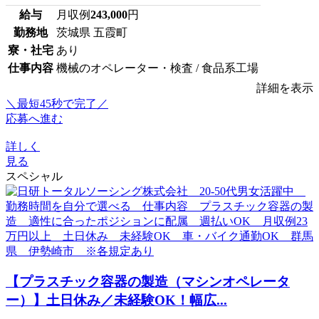
給与
月収例
243,000
円
勤務地
茨城県 五霞町
寮・社宅
あり
仕事内容
機械のオペレーター・検査 / 食品系工場
詳細を表示
＼最短45秒で完了／
応募へ進む
詳しく
見る
スペシャル
【プラスチック容器の製造（マシンオペレータ
ー）】土日休み／未経験OK！幅広...