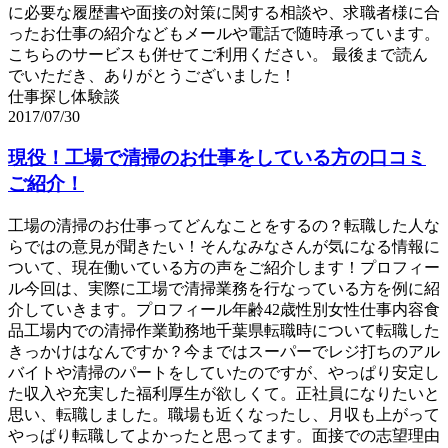
に必要な履歴書や面接の対策に関する相談や、求職者様に合
ったお仕事の紹介などもメールや電話で随時承っています。
こちらのサービスも併せてご利用ください。 最後まで読ん
でいただき、ありがとうございました！
仕事探し体験談
2017/07/30
現役！工場で清掃のお仕事をしている方の口コミ
ご紹介！
工場の清掃のお仕事ってどんなことをするの？転職した人な
らではの意見が聞きたい！そんなみなさんが気になる情報に
ついて、現在働いている方の声をご紹介します！プロフィー
ル今回は、実際に工場で清掃業務を行なっている方を例に紹
介していきます。プロフィール年齢42歳性別女性仕事内容食
品工場内での清掃作業勤務地千葉県転職時について転職した
きっかけはなんですか？今まではスーパーでレジ打ちのアル
バイトや清掃のパートをしていたのですが、やっぱり安定し
た収入や充実した福利厚生が欲しくて。正社員になりたいと
思い、転職しました。職場も近くなったし、月収も上がって
やっぱり転職してよかったと思ってます。面接での志望理由