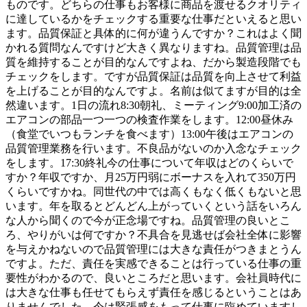
ものです。どちらの仕事もお客様に商品を渡せるクオリティ
に達しているかをチェックする重要な仕事だといえると思い
ます。品質保証と具体的に何が違うんですか？これはよく聞
かれる質問なんですけど大きく異なりますね。品質管理は品
質を維持することが目的なんですよね、だから製造段階でも
チェックをします。ですが品質保証は品質を向上させて利益
を上げることが目的なんですよ。名前は似てますが目的は全
然違います。1日の流れ8:30朝礼、ミーティング9:00加工済の
エアコンの部品一つ一つの検査作業をします。12:00昼休み
（食堂でいつもランチを食べます）13:00午後はエアコンの
品質管理業務を行います。不良品がないのか入念なチェック
をします。17:30終礼今の仕事について年収はどのくらいで
すか？年収ですか、月25万円弱にボーナスを入れて350万円
くらいですかね。同世代の中では高くもなく低くもないと思
います。年を取るとどんどん上がっていくという話をいろん
な人から聞くので今が正念場ですね。品質管理の良いとこ
ろ、やりがいは何ですか？不具合を見逃せば会社全体に影響
を与えかねないので品質管理には大きな責任がつきまとうん
ですよ。ただ、責任を実感できることは行っている仕事の重
要性がわかるので、良いところだと思います。会社員時代に
は大きな仕事も任せてもらえず責任を感じるということはあ
りませんでした。今は緊張感をもって仕事に臨めていますし