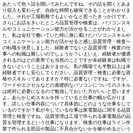
あたって色々話を聞いてみたんですね。その話を聞くとあま
り収入も変わらず、自由な時間も確保できることがわかりま
した。それが工場勤務でもよいかなと思ったきっかけです。
さらにお話をきいたところ品質管理や検査は、パソコンスキ
ルやコミュニケーション能力が活かせることがわかりまし
た。私は会社で働いていた時に身に着けたパソコンスキルや
コミュニケーション能力が活かせると感じ品質管理・検査へ
の転職を決意しました。経験者でないと品質管理・検査の仕
事への転職は難しいのでしょうか？いえいえ、経験者が優遇
されるのはどの業界でも当然のことですが未経験者は転職で
きないということはありません。私の職場でも半数以上は未
経験者ですし安心してください。品質管理・検査に必要な資
格やスキルってありますか？特に必要ないですね。ですが、
ワードやエクセルなどの基礎的なパソコンについてのスキル
は絶対に必要になるので勉強しておいた方がいいと思います
よ。あらかじめスキルを持っていると仕事の幅が広がりま
す。詳しい仕事内容について具体的にどのような仕事をして
いるのですか？私が今している仕事は家電製品に関する品質
管理と検査ですね。品質管理は工場で作られる家電製品の品
質を管理するという仕事になります。検査の仕事はライン作
業で作られる部品や製品に不具合がないかを確かめるという