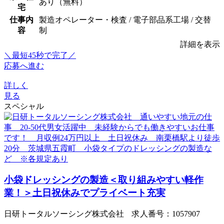
あり（無料）
宅
仕事内
製造オペレーター・検査 / 電子部品系工場 / 交替
容
制
詳細を表示
＼最短45秒で完了／
応募へ進む
詳しく
見る
スペシャル
小袋ドレッシングの製造＜取り組みやすい軽作
業！＞土日祝休みでプライベート充実
日研トータルソーシング株式会社 求人番号：1057907